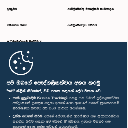
දැනුමට
පාර්ලිමේන්තු මහලේකම් කාර්යාලය
සම්බන්ධ වන්න
පාර්ලිමේන්තුව සජීවීව
පාර්ලි‌මේන්තුවේ මන්ත්‍රීවරු
මුල් පිටුව
පාර්ලිමේන්තු ජංගම යෙදුම
අපි ඔබගේ පෞද්ගලිකත්වය අගය කරමු
"හරි" ක්ලික් කිරීමෙන්, ඔබ පහත සඳහන් දේට එකඟ වේ:
සැසි ලුහුබැඳීම (Session Tracking):
පහසු සහ වඩාත් පුද්ගලාරෝපිත
අත්දැකීමක් ලබාදීම සඳහා අපගේ වෙබ් අඩවියේ ඔබගේ ක්‍රියාකාරකම්
නිරීක්ෂණය කිරීමට අපි සැසි භාවිතා කරන්නෙමු.
අප හා සම්බන්ධ වී සිටින්න :
දත්ත සටහන් කිරීම:
අපගේ සේවාවන්හි ආරක්ෂාව සහ ක්‍රියාකාරීත්වය
සහතික කිරීම සඳහා අපි ඔබගේ IP ලිපිනය, උපාංග විස්තර සහ
අනෙකුත් අදාළ දත්ත සටහන් කරගන්නෙමු.