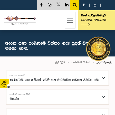
E
|
த
|
මගේ පාර්ලිමේන්තුව
මෙතැනින් පිවිසෙන්න
කාරක සභා පැමිණීමේ විස්තර: ගරු සුදත් බලගල්ල
මහතා, පා.ම.
මුල් පිටුව
පැමිණීමේ විස්තර
සුදත් බලගල්ල
කාරක සභාව
02
පැමිණි/නොපැමිණි