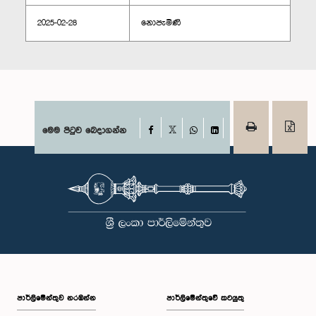
2025-02-28
නොපැමිණි
Facebook
මෙම පිටුව බෙදාගන්න
X
WhatsApp
LinkedIn
පාර්ලි‌මේන්තුව නරඹන්න
පාර්ලිමේන්තුවේ කටයුතු