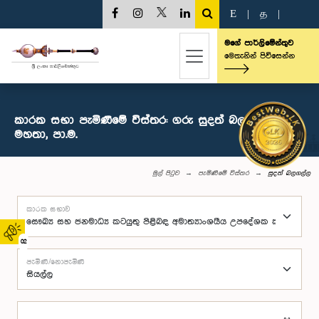
E
|
த
|
මගේ පාර්ලිමේන්තුව
මෙතැනින් පිවිසෙන්න
කාරක සභා පැමිණීමේ විස්තර: ගරු සුදත් බලගල්ල
මහතා, පා.ම.
මුල් පිටුව
පැමිණීමේ විස්තර
සුදත් බලගල්ල
කාරක සභාව
02
පැමිණි/නොපැමිණි