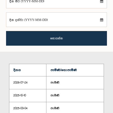
දින සිට (YYYY-MM-DD)
දින දක්වා (YYYY-MM-DD)
සොයන්න
දිනය
පැමිණි/නොපැමිණි
2026-07-24
පැමිණි
2025-10-10
පැමිණි
2025-03-04
පැමිණි