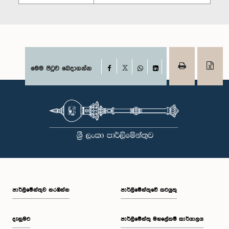
Facebook
මෙම පිටුව බෙදාගන්න
X
WhatsApp
LinkedIn
පාර්ලි‌මේන්තුව නරඹන්න
පාර්ලිමේන්තුවේ කටයුතු
දැනුමට
පාර්ලිමේන්තු මහලේකම් කාර්යාලය