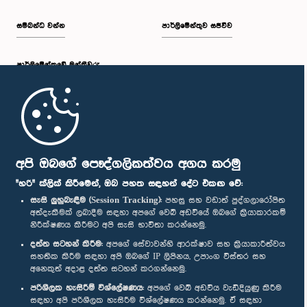
සම්බන්ධ වන්න
පාර්ලිමේන්තුව සජීවීව
පාර්ලි‌මේන්තුවේ මන්ත්‍රීවරු
මුල් පිටුව
පාර්ලිමේන්තු ජංගම යෙදුම
අපි ඔබගේ පෞද්ගලිකත්වය අගය කරමු
"හරි" ක්ලික් කිරීමෙන්, ඔබ පහත සඳහන් දේට එකඟ වේ:
සැසි ලුහුබැඳීම (Session Tracking):
පහසු සහ වඩාත් පුද්ගලාරෝපිත
අත්දැකීමක් ලබාදීම සඳහා අපගේ වෙබ් අඩවියේ ඔබගේ ක්‍රියාකාරකම්
නිරීක්ෂණය කිරීමට අපි සැසි භාවිතා කරන්නෙමු.
අප හා සම්බන්ධ වී සිටින්න :
දත්ත සටහන් කිරීම:
අපගේ සේවාවන්හි ආරක්ෂාව සහ ක්‍රියාකාරීත්වය
සහතික කිරීම සඳහා අපි ඔබගේ IP ලිපිනය, උපාංග විස්තර සහ
අනෙකුත් අදාළ දත්ත සටහන් කරගන්නෙමු.
සම්මාන
පරිශීලක හැසිරීම් විශ්ලේෂණය:
අපගේ වෙබ් අඩවිය වැඩිදියුණු කිරීම
සඳහා අපි පරිශීලක හැසිරීම විශ්ලේෂණය කරන්නෙමු. ඒ සඳහා