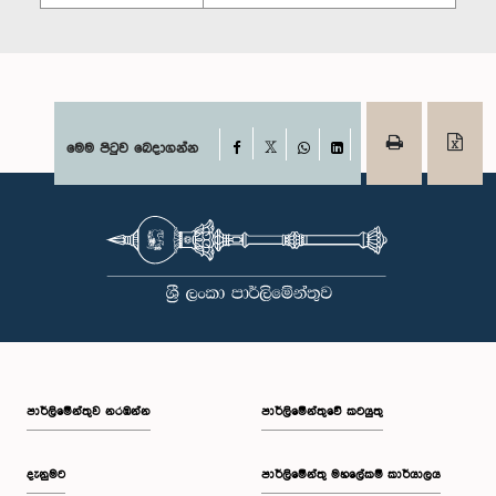
Facebook
මෙම පිටුව බෙදාගන්න
X
WhatsApp
LinkedIn
පාර්ලි‌මේන්තුව නරඹන්න
පාර්ලිමේන්තුවේ කටයුතු
දැනුමට
පාර්ලිමේන්තු මහලේකම් කාර්යාලය