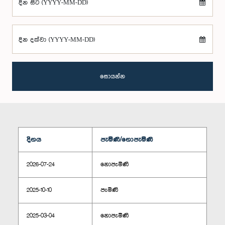
දින සිට (YYYY-MM-DD)
දින දක්වා (YYYY-MM-DD)
සොයන්න
දිනය
පැමිණි/නොපැමිණි
2026-07-24
නොපැමිණි
2025-10-10
පැමිණි
2025-03-04
නොපැමිණි