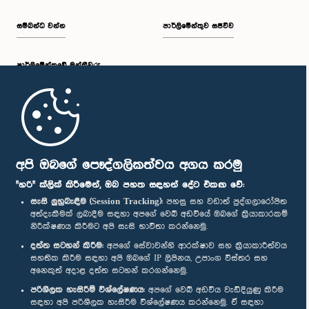
සම්බන්ධ වන්න
පාර්ලිමේන්තුව සජීවීව
පාර්ලි‌මේන්තුවේ මන්ත්‍රීවරු
මුල් පිටුව
පාර්ලිමේන්තු ජංගම යෙදුම
අපි ඔබගේ පෞද්ගලිකත්වය අගය කරමු
"හරි" ක්ලික් කිරීමෙන්, ඔබ පහත සඳහන් දේට එකඟ වේ:
සැසි ලුහුබැඳීම (Session Tracking):
පහසු සහ වඩාත් පුද්ගලාරෝපිත
අත්දැකීමක් ලබාදීම සඳහා අපගේ වෙබ් අඩවියේ ඔබගේ ක්‍රියාකාරකම්
නිරීක්ෂණය කිරීමට අපි සැසි භාවිතා කරන්නෙමු.
අප හා සම්බන්ධ වී සිටින්න :
දත්ත සටහන් කිරීම:
අපගේ සේවාවන්හි ආරක්ෂාව සහ ක්‍රියාකාරීත්වය
සහතික කිරීම සඳහා අපි ඔබගේ IP ලිපිනය, උපාංග විස්තර සහ
අනෙකුත් අදාළ දත්ත සටහන් කරගන්නෙමු.
සම්මාන
පරිශීලක හැසිරීම් විශ්ලේෂණය:
අපගේ වෙබ් අඩවිය වැඩිදියුණු කිරීම
සඳහා අපි පරිශීලක හැසිරීම විශ්ලේෂණය කරන්නෙමු. ඒ සඳහා