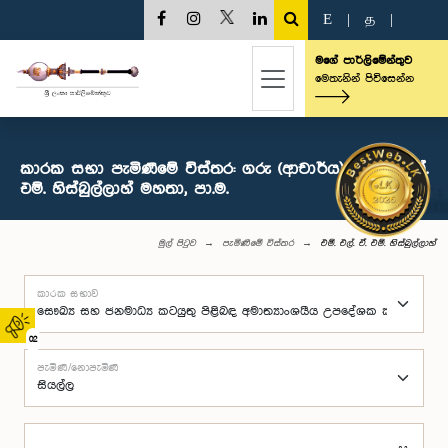
E
|
த
|
මගේ පාර්ලිමේන්තුව
මෙතැනින් පිවිසෙන්න
කාරක සභා පැමිණීමේ විස්තර: ගරු (ආචාර්ය) එම්. එල්. ඒ.
එම්. හිස්බුල්ලාහ් මහතා, පා.ම.
මුල් පිටුව
පැමිණීමේ විස්තර
එම්. එල්. ඒ. එම්. හිස්බුල්ලාහ්
කාරක සභාව
02
පැමිණි/නොපැමිණි