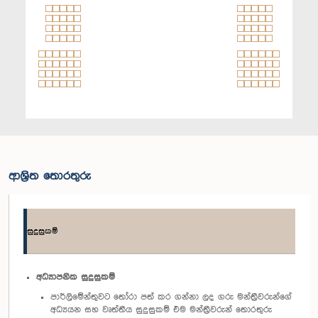
ආශ්‍රිත තොරතුරු
සුදුසුකම්
අධ්‍යාපනික සුදුසුකම්
පාර්ලිමේන්තුවට තෝරා පත් කර ගන්නා ලද ගරු මන්ත්‍රීවරුන්ගේ
අධ්‍යයන සහ වෘත්තීය සුදුසුකම් එම මන්ත්‍රීවරුන් තොරතුරු