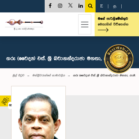
E
|
த
|
මගේ පාර්ලිමේන්තුව
මෙතැනින් පිවිසෙන්න
ගරු (වෛද්‍ය) එස්. ශ්‍රී බවානන්දරාජා මහතා, පා.ම.
මුල් පිටුව
මන්ත්‍රීවරුන්‌ගේ නාමාවලිය
ගරු (වෛද්‍ය) එස්. ශ්‍රී බවානන්දරාජා මහතා, පා.ම.
02