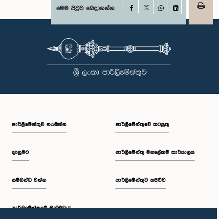
Facebook
මෙම පිටුව බෙදාගන්න
X
WhatsApp
LinkedIn
පාර්ලි‌මේන්තුව නරඹන්න
පාර්ලිමේන්තුවේ කටයුතු
දැනුමට
පාර්ලිමේන්තු මහලේකම් කාර්යාලය
සම්බන්ධ වන්න
පාර්ලිමේන්තුව සජීවීව
පාර්ලි‌මේන්තුවේ මන්ත්‍රීවරු