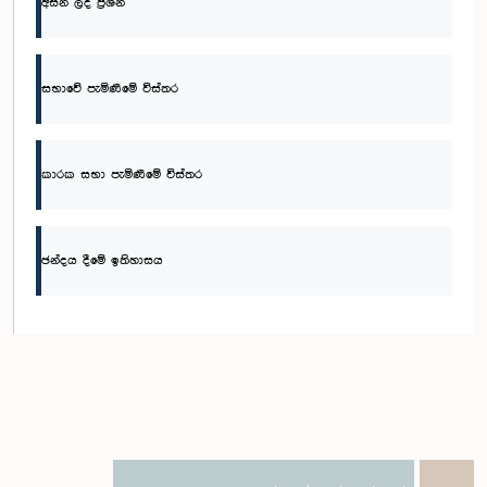
අසන ලද ප්‍රශ්න
සභාවේ පැමිණීමේ විස්තර
කාරක සභා පැමිණීමේ විස්තර
ඡන්දය දීමේ ඉතිහාසය