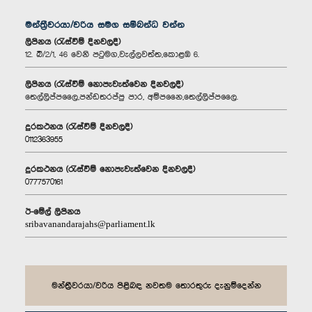
මන්ත්‍රීවරයා/වරිය සමග සම්බන්ධ වන්න
ලිපිනය (රැස්වීම් දිනවලදී)
12. බී/2/1, 46 වෙනි පටුමග,වැල්ලවත්ත,කොළඹ 6.
ලිපිනය (රැස්වීම් නොපැවැත්වෙන දිනවලදී)
තෙල්ලිප්පලෛ,පන්ඩතරප්පු පාර, අම්පනෛ,තෙල්ලිප්පලෛ.
දුරකථනය (රැස්වීම් දිනවලදී)
0112363955
දුරකථනය (රැස්වීම් නොපැවැත්වෙන දිනවලදී)
0777570161
ඊ-මේල් ලිපිනය
sribavanandarajahs@parliament.lk
මන්ත්‍රීවරයා/වරිය පිළිබඳ නවතම තොරතුරු දැනුම්දෙන්න