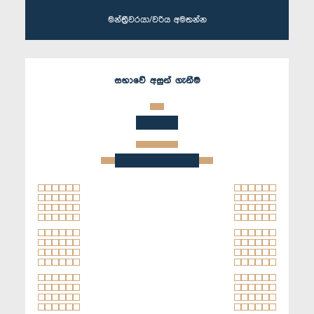
මන්ත්‍රීවරයා/වරිය අමතන්න
සභාවේ අසුන් ගැනීම