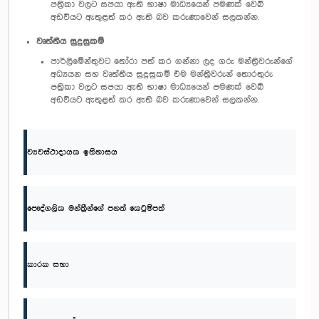
පත්‍රිකා වලට සපයා ඇති භාෂා මාධ්‍යයෙන් පමණක් වෙබ්
අඩවියට ඇතුළත් කර ඇති බව කරුණාවෙන් සලකන්න.
වෘත්තීය සුදුසුකම්
පාර්ලිමේන්තුවට තෝරා පත් කර ගන්නා ලද ගරු මන්ත්‍රීවරුන්ගේ
අධ්‍යයන සහ වෘත්තීය සුදුසුකම් එම මන්ත්‍රීවරුන් තොරතුරු
පත්‍රිකා වලට සපයා ඇති භාෂා මාධ්‍යයෙන් පමණක් වෙබ්
අඩවියට ඇතුළත් කර ඇති බව කරුණාවෙන් සලකන්න.
ව්‍යවස්ථාදායක ඉතිහාසය
පෞද්ගලික මන්ත්‍රීන්ගේ පනත් කෙටුම්පත්
කාරක සභා