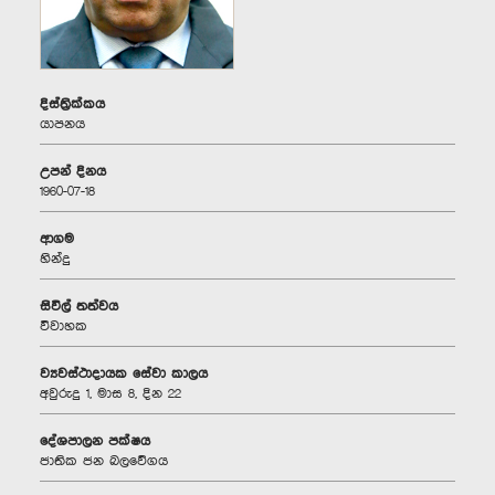
දිස්ත්‍රික්කය
යාපනය
උපන් දිනය
1960-07-18
ආගම
හින්දු
සිවිල් තත්වය
විවාහක
ව්‍යවස්ථාදායක සේවා කාලය
අවුරුදු 1, මාස 8, දින 22
දේශපාලන පක්ෂය
ජාතික ජන බලවේගය