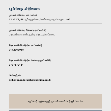
உறுப்பினருடன் இணைக
முகவரி (அமர்வு நாட்களில்)
12. பீ/2/1, 46 ஆம் ஒழுங்கை,வெள்ளவத்தை,கொழும்பு - 06
முகவரி (அமர்வு அல்லாத நாட்களில்)
தெல்லிப்பலை,பண்டதரிப்பு வீதி,தெல்லிப்பலை.
தொலைபேசி (அமர்வு நாட்களில்)
0112363955
தொலைபேசி (அமர்வு அல்லாத நாட்களில்)
0777570161
மின்னஞ்சல்
sribavanandarajahs@parliament.lk
உறுப்பினர் பற்றிய புதுத் தகவல்களைப் பெற்றுக் கொள்க