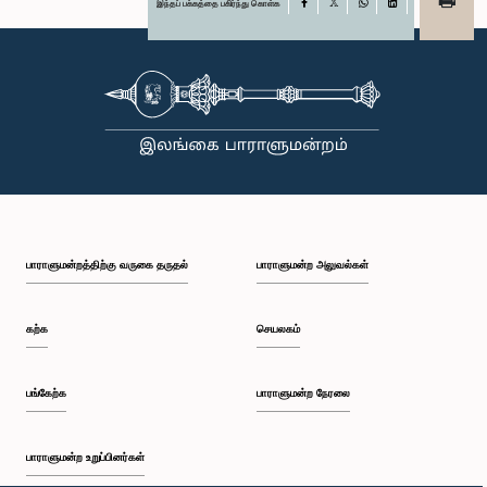
இந்தப் பக்கத்தை பகிர்ந்து கொள்க
Facebook
X
WhatsApp
LinkedIn
பாராளுமன்றத்திற்கு வருகை தருதல்
பாராளுமன்ற அலுவல்கள்
கற்க
செயலகம்
பங்கேற்க
பாராளுமன்ற நேரலை
பாராளுமன்ற உறுப்பினர்கள்