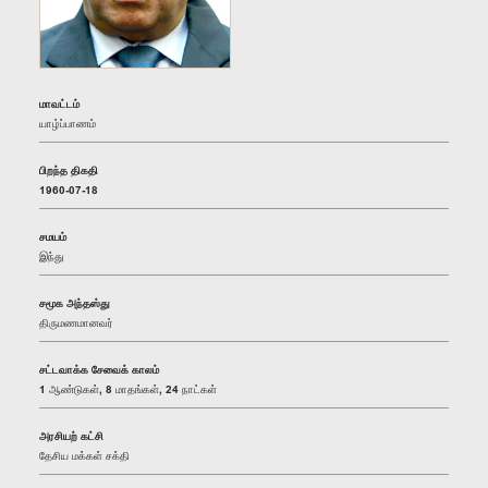
மாவட்டம்
யாழ்ப்பாணம்
பிறந்த திகதி
1960-07-18
சமயம்
இந்து
சமூக அந்தஸ்து
திருமணமானவர்
சட்டவாக்க சேவைக் காலம்
1 ஆண்டுகள், 8 மாதங்கள், 24 நாட்கள்
அரசியற் கட்சி
தேசிய மக்கள் சக்தி