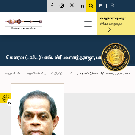
E
|
සි
|
எனது பாராளுமன்றம்
இங்கே உள்நுழைக
கௌரவ (டாக்டர்) எஸ். ஸ்ரீ பவானந்தராஜா, பா.உ.
முதற்பக்கம்
உறுப்பினர்கள் தகவல் திரட்டு
கௌரவ (டாக்டர்) எஸ். ஸ்ரீ பவானந்தராஜா, பா.உ.
02