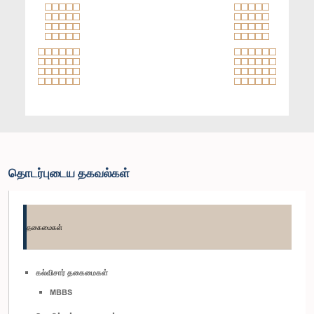
தொடர்புடைய தகவல்கள்
தகைமைகள்
கல்விசார் தகைமைகள்
MBBS