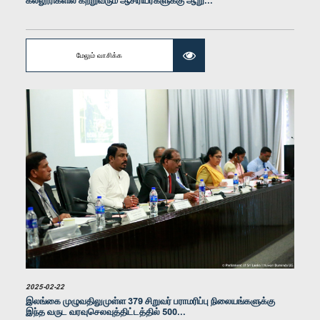
கல்லூரிகளில் கற்றுவரும் ஆசிரியர்களுக்கு ஆறு...
உறுப்பினர்
மேலும் வாசிக்க
கௌரவ (கலாநிதி) ஹினிதும சுனில் செனெவி, பா.உ.
உறுப்பினர்
2025-02-22
இலங்கை முழுவதிலுமுள்ள 379 சிறுவர் பராமரிப்பு நிலையங்களுக்கு
இந்த வருட வரவுசெலவுத்திட்டத்தில் 500...