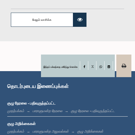
மேலும் வாசிக்க
கௌரவ (திருமதி) சட்டத்தரணி சாகரிகா அதாவுத, பா.உ.
உறுப்பினர்
இந்தப் பக்கத்தை பகிர்ந்து கொள்க
Facebook
X
WhatsApp
LinkedIn
தொடர்புடைய இணைப்புக்கள்
குழு நேரலை - பதிவுருத்தப்பட்ட
கௌரவ சட்டத்தரணி யூ.பி. அபேவிக்ரம, பா.உ.
முதற்பக்கம்
பாராளுமன்ற நேரலை
குழு நேரலை - பதிவுருத்தப்பட்ட
உறுப்பினர்
குழு அறிக்கைகள்
முதற்பக்கம்
பாராளுமன்ற அலுவல்கள்
குழு அறிக்கைகள்