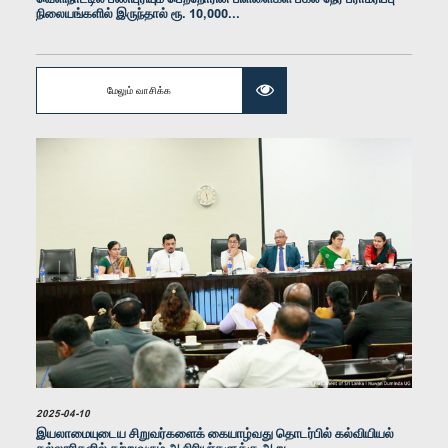
நிலையங்களில் இருந்தால் ரூ. 10,000...
மேலும் வாசிக்க
கௌரவ பிமல் ரத்நாயக்க, பா.உ.
உறுப்பினர்
2025-04-10
இயலாமையுடைய சிறுவர்களைக் கையாழ்வது தொடர்பில் கல்வியியல்
கௌரவ சட்டத்தரணி ஹர்ஷன நானாயக்கார, பா.உ.