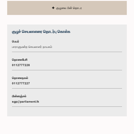
குழுவை பின் தொடர
குழுச் செயலாளரை தொடர்பு கொள்க
பெயர்
பாராளுமன்ற செயலாளர் நாயகம்
தொலைபேசி
0112777228
தொலைநகல்
0112777227
மின்னஞ்சல்
sgp@parliament.lk