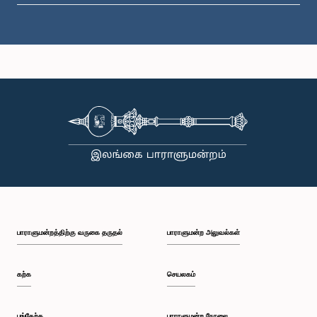
கௌரவ (கலாநிதி) (செல்வி) கெளஷல்யா ஆரியரத்ன, பா.உ.
உறுப்பினர்
பாராளுமன்றத்திற்கு வருகை தருதல்
பாராளுமன்ற அலுவல்கள்
கற்க
செயலகம்
பங்கேற்க
பாராளுமன்ற நேரலை