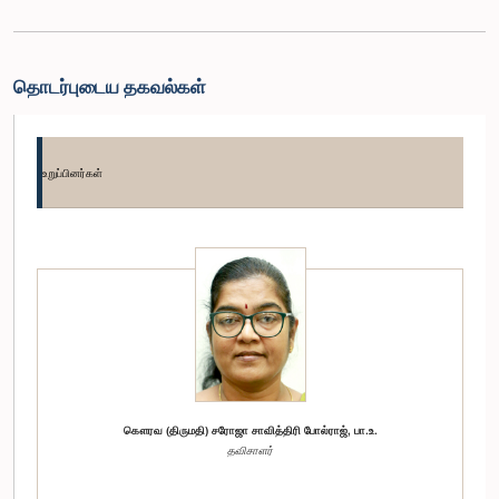
தொடர்புடைய தகவல்கள்
உறுப்பினர்கள்
கௌரவ (திருமதி) சரோஜா சாவித்திரி போல்ராஜ், பா.உ.
தவிசாளர்