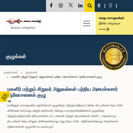
E
|
සි
|
எனது பாராளுமன்றம்
இங்கே உள்நுழைக
குழுக்கள்
முதற்பக்கம்
குழுக்கள்
மகளிர் மற்றும் சிறுவர் அலுவல்கள் பற்றிய அமைச்சுசார் ஆலோசனைக் குழு
மகளிர் மற்றும் சிறுவர் அலுவல்கள் பற்றிய அமைச்சுசார்
ஆலோசனைக் குழு
02
எவரேனும் பாராளுமன்ற உறுப்பினரால் குழுவிற்கு ஆற்றுப்படுத்தப்பட்டுள்ள விடயங்கள் தொடர்பில்
பரிசீலனை செய்வது மற்றும் தவிசாளர் அல்லது பாராளுமன்றத்தினால் குழுவிற்கு
ஆற்றுப்படுத்தப்படும் தீர்மானங்கள், கட்டளைகள் மற்றும் ஆவணங்கள் உள்ளிட்ட எந்தவொரு
விடயங்கள் தொடர்பிலும் பரிசீலனைசெய்து அது தொடர்பில் அறிக்கையிடுவது அமைச்சுசார்
ஆலோசைனக் குழுவின் கடமையாகும்