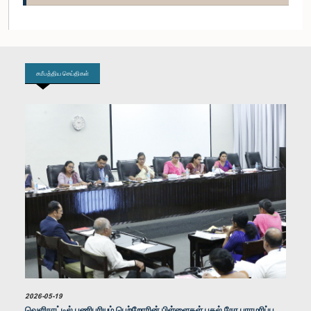
கௌரவ (திருமதி) ரோஹினீ குமாரி விஜேரத்ன, பா.உ.
உறுப்பினர்
சமீபத்திய செய்திகள்
கௌரவ (டாக்டர்) பத்மநாதன் சத்தியலிங்கம், பா.உ.
உறுப்பினர்
2026-05-19
வெளிநாட்டில் பணிபுரியும் பெற்றோரின் பிள்ளைகள் பகல் நேர பராமரிப்பு