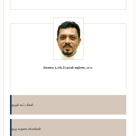
கௌரவ (டாக்டர்) நாமல் சுதர்சன, பா.உ.
குழுக் கூட்டங்கள்
குழு வருகை விபரங்கள்