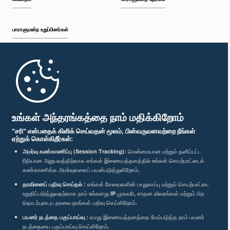
கௌரவ (திருமதி) சட்டத்தரணி நிலூஷா லக்மாலி கமகே, பா.உ.
உறுப்பினர்
பாராளுமன்ற உறுப்பினர்கள்
முதற்பக்கம்
பாராளுமன்ற கையடக்க செயலி
உங்கள் அந்தரங்கத்தை நாம் மதிக்கிறோம்
"சரி" என்பதைக் கிளிக் செய்வதன் மூலம், பின்வருவனவற்றை நீங்கள்
ஏற்றுக் கொள்கிறீர்கள்:
அமர்வு கண்காணிப்பு (Session Tracking):
மென்மையான மற்றும் தனிப்பட்ட
கௌரவ (திருமதி) சமன்மலீ குணசிங்ஹ, பா.உ.
ரீதியான அனுபவத்திற்காக எங்கள் இணையத்தளத்தில் உங்கள் செயற்பாட்டைக்
எம்மை பின்தொடர்க :
உறுப்பினர்
கண்காணிக்க அமர்வுகளைப் பயன்படுத்துகிறோம்.
தரவினைப் பதிவு செய்தல் :
எங்கள் சேவைகளின் பாதுகாப்பு மற்றும் செயற்பாட்டை
உறுதிப்படுத்துவதற்காக நாம் உங்களது IP முகவரி, சாதன விவரங்கள் மற்றும் பிற
விருதுகள்
தொடர்புடைய தரவை நாங்கள் பதிவு செய்கிறோம்.
பயனர் நடத்தை பகுப்பாய்வு :
எமது இணையத்தளத்தை மேம்படுத்த நாம் பயனர்
தனியுரிமைக் கொள்கை
நடத்தையை பகுப்பாய்வு செய்கிறோம்.