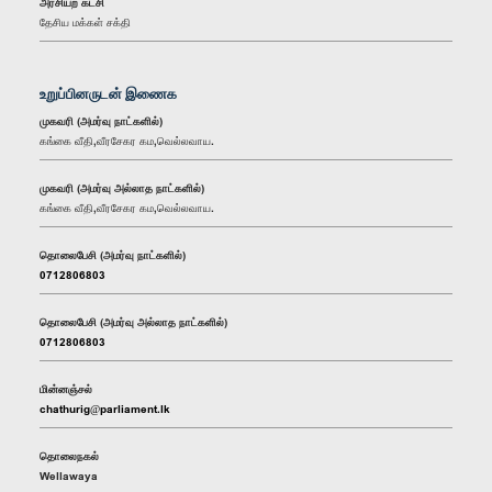
அரசியற் கட்சி
தேசிய மக்கள் சக்தி
உறுப்பினருடன் இணைக
முகவரி (அமர்வு நாட்களில்)
கங்கை வீதி,வீரசேகர கம,வெல்லவாய.
முகவரி (அமர்வு அல்லாத நாட்களில்)
கங்கை வீதி,வீரசேகர கம,வெல்லவாய.
தொலைபேசி (அமர்வு நாட்களில்)
0712806803
தொலைபேசி (அமர்வு அல்லாத நாட்களில்)
0712806803
மின்னஞ்சல்
chathurig@parliament.lk
தொலைநகல்
Wellawaya