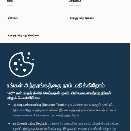
கற்க
செயலகம்
பங்கேற்க
பாராளுமன்ற நேரலை
பாராளுமன்ற உறுப்பினர்கள்
முதற்பக்கம்
பாராளுமன்ற கையடக்க செயலி
உங்கள் அந்தரங்கத்தை நாம் மதிக்கிறோம்
"சரி" என்பதைக் கிளிக் செய்வதன் மூலம், பின்வருவனவற்றை நீங்கள்
ஏற்றுக் கொள்கிறீர்கள்:
அமர்வு கண்காணிப்பு (Session Tracking):
மென்மையான மற்றும் தனிப்பட்ட
ரீதியான அனுபவத்திற்காக எங்கள் இணையத்தளத்தில் உங்கள் செயற்பாட்டைக்
எம்மை பின்தொடர்க :
கண்காணிக்க அமர்வுகளைப் பயன்படுத்துகிறோம்.
தரவினைப் பதிவு செய்தல் :
எங்கள் சேவைகளின் பாதுகாப்பு மற்றும் செயற்பாட்டை
உறுதிப்படுத்துவதற்காக நாம் உங்களது IP முகவரி, சாதன விவரங்கள் மற்றும் பிற
விருதுகள்