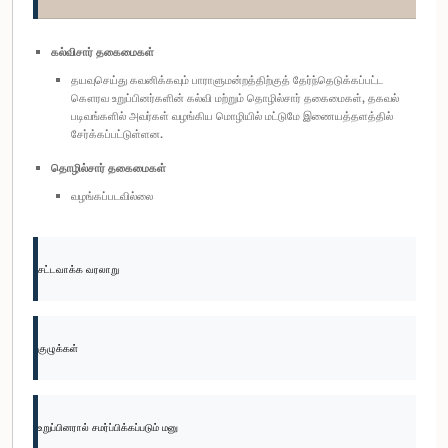
கல்விசார் தகைமைகள்
தயவுசெய்து கவனிக்கவும் பாராளுமன்றத்திற்குத் தேர்ந்தெடுக்கப்பட்ட
கௌரவ உறுப்பினர்களின் கல்வி மற்றும் தொழில்சார் தகைமைகள், தகவல்
படிவங்களில் அவர்கள் வழங்கிய மொழியில் மட்டுமே இணையத்தளத்தில்
சேர்க்கப்பட்டுள்ளன.
தொழில்சார் தகைமைகள்
வழங்கப்படவில்லை
சட்டவாக்க வரலாறு
குழுக்கள்
உறுப்பினரால் சமர்ப்பிக்கப்படும் மனு