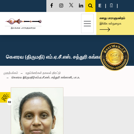
E
|
සි
|
எனது பாராளுமன்றம்
இங்கே உள்நுழைக
கௌரவ (திருமதி) எம்.ஏ.சீ.எஸ். சத்துரி கங்கானி, பா.உ.
முதற்பக்கம்
உறுப்பினர்கள் தகவல் திரட்டு
கௌரவ (திருமதி) எம்.ஏ.சீ.எஸ். சத்துரி கங்கானி, பா.உ.
02