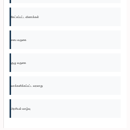
கேட்கப்பட்ட வினாக்கள்
சபை வருகை
குழு வருகை
வாக்களிக்கப்பட்ட வரலாறு
அரசியல் வாழ்வு