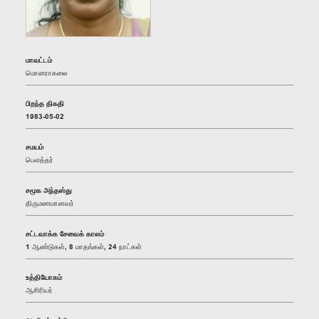
மாவட்டம்
மொனராகலை
பிறந்த திகதி
1983-05-02
சமயம்
பௌத்தர்
சமூக அந்தஸ்து
திருமணமானவர்
சட்டவாக்க சேவைக் காலம்
1 ஆண்டுகள், 8 மாதங்கள், 24 நாட்கள்
உத்தியோகம்
ஆசிரியர்