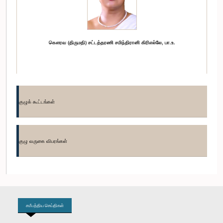
கௌரவ (திருமதி) சட்டத்தரணி சமிந்திரானி கிரிஎல்லே, பா.உ.
குழுக் கூட்டங்கள்
குழு வருகை விபரங்கள்
கௌரவ (திருமதி) சமன்மலீ குணசிங்ஹ, பா.உ.
சமீபத்திய செய்திகள்