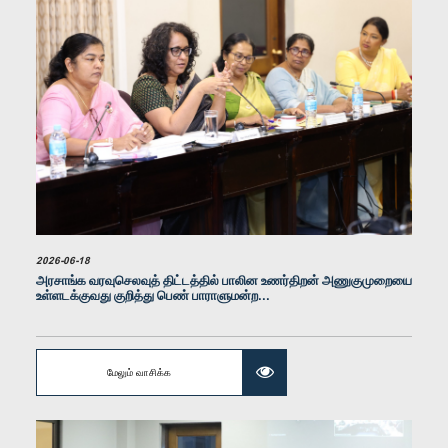
கௌரவ (செல்வி) கிருஷ்ணன் கலைச்செல்வி, பா.உ.
உறுப்பினர்
2026-06-18
அரசாங்க வரவுசெலவுத் திட்டத்தில் பாலின உணர்திறன் அணுகுமுறையை
உள்ளடக்குவது குறித்து பெண் பாராளுமன்ற...
மேலும் வாசிக்க
கௌரவ (திருமதி) சட்டத்தரணி நிலந்தி கொட்டஹச்சி, பா.உ.
உறுப்பினர்