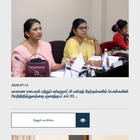
கௌரவ (திருமதி) சட்டத்தரணி சாகரிகா அதாவுத, பா.உ.
உறுப்பினர்
2026-07-13
கௌரவ (திருமதி) ஒஷானி உமங்கா, பா.உ.
மாகாண சபைகள் மற்றும் உள்ளூராட்சி மன்றத் தேர்தல்களில் பெண்களின்
உறுப்பினர்
பிரதிநிதித்துவத்தை குறைந்தபட்சம் 33...
மேலும் வாசிக்க