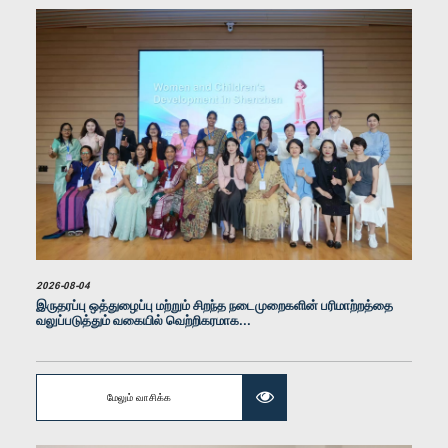
கௌரவ (திருமதி) ரோஹினீ குமாரி விஜேரத்ன, பா.உ.
உறுப்பினர்
2026-08-04
இருதரப்பு ஒத்துழைப்பு மற்றும் சிறந்த நடைமுறைகளின் பரிமாற்றத்தை
வலுப்படுத்தும் வகையில் வெற்றிகரமாக...
மேலும் வாசிக்க