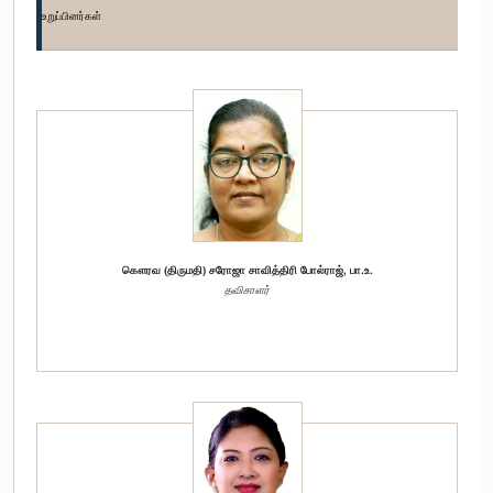
உறுப்பினர்கள்
கௌரவ (திருமதி) சரோஜா சாவித்திரி போல்ராஜ், பா.உ.
தவிசாளர்