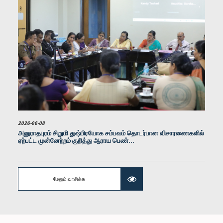
கௌரவ (திருமதி) எம்.ஏ.சீ.எஸ். சத்துரி கங்கானி, பா.உ.
உறுப்பினர்
2026-06-08
அனுராதபுரம் சிறுமி துஷ்பிரயோக சம்பவம் தொடர்பான விசாரணைகளில்
ஏற்பட்ட முன்னேற்றம் குறித்து ஆராய பெண்...
மேலும் வாசிக்க