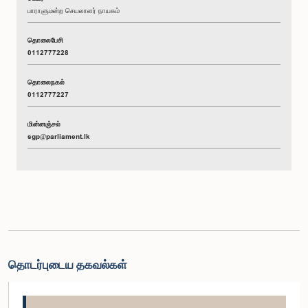
பாராளுமன்ற செயலாளர் நாயகம்
தொலைபேசி
0112777228
தொலைநகல்
0112777227
மின்னஞ்சல்
sgp@parliament.lk
தொடர்புடைய தகவல்கள்