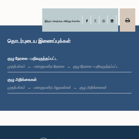
கௌரவ (திருமதி) சட்டத்தரணி நிலூஷா லக்மாலி கமகே, பா.உ.
இந்தப் பக்கத்தை பகிர்ந்து கொள்க
Facebook
உறுப்பினர்
X
WhatsApp
LinkedIn
தொடர்புடைய இணைப்புக்கள்
குழு நேரலை - பதிவுருத்தப்பட்ட
முதற்பக்கம்
பாராளுமன்ற நேரலை
குழு நேரலை - பதிவுருத்தப்பட்ட
குழு அறிக்கைகள்
முதற்பக்கம்
பாராளுமன்ற அலுவல்கள்
குழு அறிக்கைகள்
கௌரவ (திருமதி) சட்டத்தரணி துஷாரி ஜயசிங்ஹ, பா.உ.
உறுப்பினர்