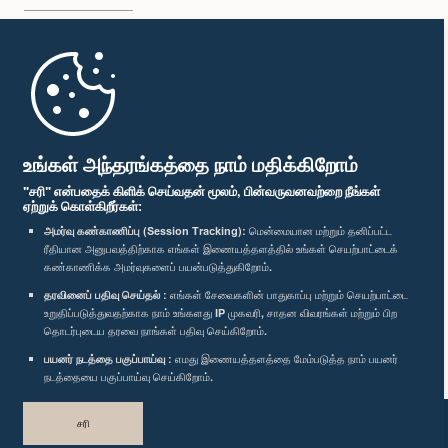
முதற்பக்கம்
பாராளுமன்ற கையடக்க செயலி
உங்கள் அந்தரங்கத்தை நாம் மதிக்கிறோம்
"சரி" என்பதைக் கிளிக் செய்வதன் மூலம், பின்வருவனவற்றை நீங்கள்
ஏற்றுக் கொள்கிறீர்கள்:
அமர்வு கண்காணிப்பு (Session Tracking):
மென்மையான மற்றும் தனிப்பட்ட
ரீதியான அனுபவத்திற்காக எங்கள் இணையத்தளத்தில் உங்கள் செயற்பாட்டைக்
எம்மை பின்தொடர்க :
கண்காணிக்க அமர்வுகளைப் பயன்படுத்துகிறோம்.
தரவினைப் பதிவு செய்தல் :
எங்கள் சேவைகளின் பாதுகாப்பு மற்றும் செயற்பாட்டை
விருதுகள்
உறுதிப்படுத்துவதற்காக நாம் உங்களது IP முகவரி, சாதன விவரங்கள் மற்றும் பிற
தொடர்புடைய தரவை நாங்கள் பதிவு செய்கிறோம்.
பயனர் நடத்தை பகுப்பாய்வு :
எமது இணையத்தளத்தை மேம்படுத்த நாம் பயனர்
தனியுரிமைக் கொள்கை
நடத்தையை பகுப்பாய்வு செய்கிறோம்.
பதிப்புரிமை © இலங்கை பாராளுமன்றம்.
சரி
முழுப்பதிப்புரிமையுடையது.