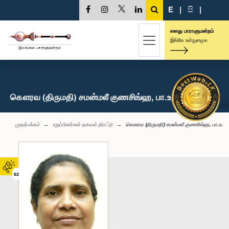
E
|
සි
|
எனது பாராளுமன்றம்
இங்கே உள்நுழைக
கௌரவ (திருமதி) சமன்மலீ குணசிங்ஹ, பா.உ.
முதற்பக்கம்
உறுப்பினர்கள் தகவல் திரட்டு
கௌரவ (திருமதி) சமன்மலீ குணசிங்ஹ, பா.உ.
02