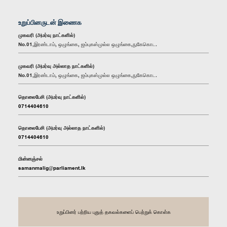
உறுப்பினருடன் இணைக
முகவரி (அமர்வு நாட்களில்)
No.01,இரண்டாம், ஒழுங்கை, ஜம்புகஸ்முல்ல ஒழுங்கை,நுகேகொட.
முகவரி (அமர்வு அல்லாத நாட்களில்)
No.01,இரண்டாம், ஒழுங்கை, ஜம்புகஸ்முல்ல ஒழுங்கை,நுகேகொட.
தொலைபேசி (அமர்வு நாட்களில்)
0714404610
தொலைபேசி (அமர்வு அல்லாத நாட்களில்)
0714404610
மின்னஞ்சல்
samanmalig@parliament.lk
உறுப்பினர் பற்றிய புதுத் தகவல்களைப் பெற்றுக் கொள்க