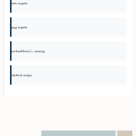
சபை வருகை
குழு வருகை
வாக்களிக்கப்பட்ட வரலாறு
அரசியல் வாழ்வு