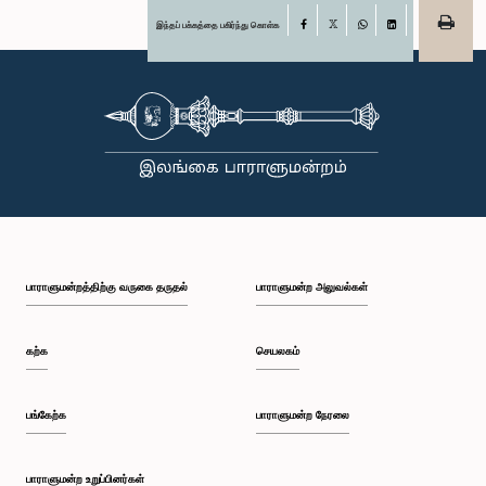
இந்தப் பக்கத்தை பகிர்ந்து கொள்க
Facebook
X
WhatsApp
LinkedIn
பாராளுமன்றத்திற்கு வருகை தருதல்
பாராளுமன்ற அலுவல்கள்
கற்க
செயலகம்
பங்கேற்க
பாராளுமன்ற நேரலை
பாராளுமன்ற உறுப்பினர்கள்