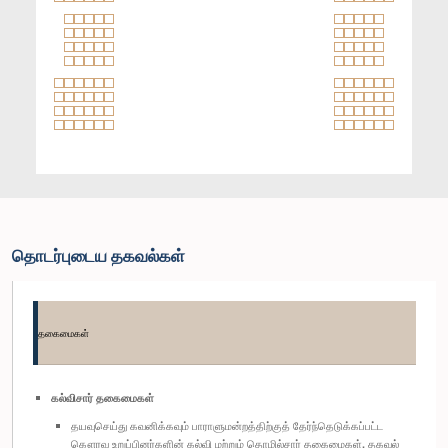
தொடர்புடைய தகவல்கள்
தகைமைகள்
கல்விசார் தகைமைகள்
தயவுசெய்து கவனிக்கவும் பாராளுமன்றத்திற்குத் தேர்ந்தெடுக்கப்பட்ட
கௌரவ உறுப்பினர்களின் கல்வி மற்றும் தொழில்சார் தகைமைகள், தகவல்