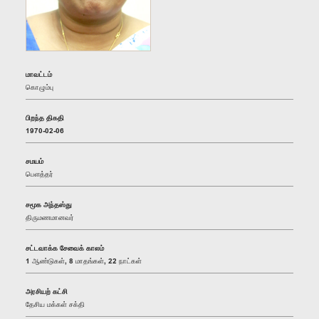
மாவட்டம்
கொழும்பு
பிறந்த திகதி
1970-02-06
சமயம்
பௌத்தர்
சமூக அந்தஸ்து
திருமணமானவர்
சட்டவாக்க சேவைக் காலம்
1 ஆண்டுகள், 8 மாதங்கள், 22 நாட்கள்
அரசியற் கட்சி
தேசிய மக்கள் சக்தி