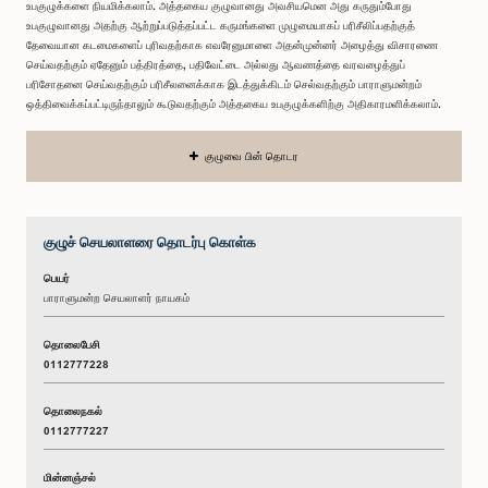
உபகுழுக்களை நியமிக்கலாம். அத்தகைய குழுவானது அவசியமென அது கருதும்போது
உபகுழுவானது அதற்கு ஆற்றுப்படுத்தப்பட்ட கருமங்களை முழுமையாகப் பரிசீலிப்பதற்குத்
தேவையான கடமைகளைப் புரிவதற்காக எவரேனுமாளை அதன்முன்னர் அழைத்து விசாரணை
செய்வதற்கும் ஏதேனும் பத்திரத்தை, பதிவேட்டை அல்லது ஆவணத்தை வரவழைத்துப்
பரிசோதனை செய்வதற்கும் பரிசீலனைக்காக இடத்துக்கிடம் செல்வதற்கும் பாராளுமன்றம்
ஒத்திவைக்கப்பட்டிருந்தாலும் கூடுவதற்கும் அத்தகைய உபகுழுக்களிற்கு அதிகாரமளிக்கலாம்.
குழுவை பின் தொடர
குழுச் செயலாளரை தொடர்பு கொள்க
பெயர்
பாராளுமன்ற செயலாளர் நாயகம்
தொலைபேசி
0112777228
தொலைநகல்
0112777227
மின்னஞ்சல்