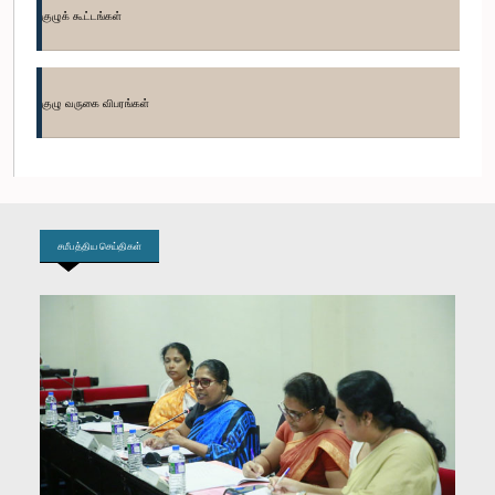
குழுக் கூட்டங்கள்
குழு வருகை விபரங்கள்
கௌரவ றஜீவன் ஜெயச்சந்திரமூர்த்தி, பா.உ.
உறுப்பினர்
சமீபத்திய செய்திகள்
கௌரவ சுனில் ரத்னசிரி, பா.உ.
உறுப்பினர்