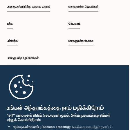
பாராளுமன்றத்திற்கு வருகை தருதல்
பாராளுமன்ற அலுவல்கள்
கற்க
செயலகம்
பங்கேற்க
பாராளுமன்ற நேரலை
பாராளுமன்ற உறுப்பினர்கள்
முதற்பக்கம்
பாராளுமன்ற கையடக்க செயலி
உங்கள் அந்தரங்கத்தை நாம் மதிக்கிறோம்
"சரி" என்பதைக் கிளிக் செய்வதன் மூலம், பின்வருவனவற்றை நீங்கள்
ஏற்றுக் கொள்கிறீர்கள்:
அமர்வு கண்காணிப்பு (Session Tracking):
மென்மையான மற்றும் தனிப்பட்ட