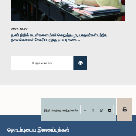
2025-10-22
நுண் நிதிக் கடன்களை மீளச் செலுத்த முடியாதவர்கள் பற்றிய
தகவல்களைச் சேகரிப்பதற்கு நடவடிக்கை...
மேலும் வாசிக்க
இந்தப் பக்கத்தை பகிர்ந்து கொள்க
Facebook
X
WhatsApp
LinkedIn
தொடர்புடைய இணைப்புக்கள்