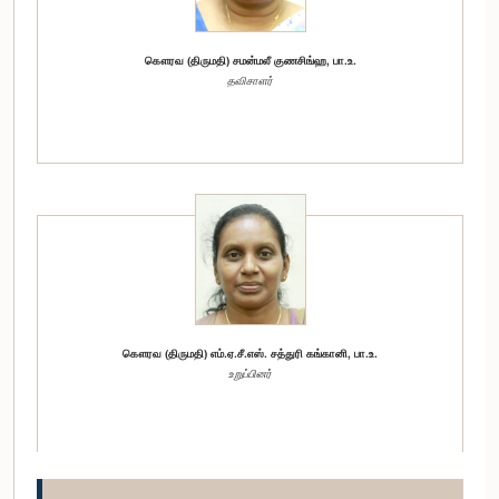
கௌரவ (திருமதி) சமன்மலீ குணசிங்ஹ, பா.உ.
தவிசாளர்
கௌரவ (திருமதி) எம்.ஏ.சீ.எஸ். சத்துரி கங்கானி, பா.உ.
உறுப்பினர்