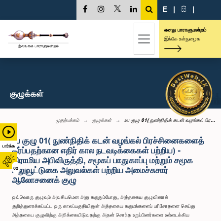
E
|
සි
|
எனது பாராளுமன்றம்
இங்கே உள்நுழைக
குழுக்கள்
முதற்பக்கம்
குழுக்கள்
உப குழு 01( நுண்நிதிக் கடன் வழங்கல் பிர...
உப குழு 01( நுண்நிதிக் கடன் வழங்கல் பிரச்சினைகளைத்
பார்க்க
தீர்ப்பதற்கான எதிர் கால நடவடிக்கைகள் பற்றிய) -
கிராமிய அபிவிருத்தி, சமூகப் பாதுகாப்பு மற்றும் சமூக
வலுவூட்டுகை அலுவல்கள் பற்றிய அமைச்சுசார்
02
ஆலோசனைக் குழு
ஒவ்வொரு குழுவும் அவசியமென அது கருதும்போது, அத்தகைய குழுவினால்
குறித்துரைக்கப்பட்ட ஒரு காலப்பகுதியினுள் அத்தகைய கருமங்களைப் பரிசோதனை செய்து
அத்தகைய குழுவிற்கு அறிக்கையிடுவதற்கு அதன் சொந்த உறுப்பினர்களை உள்ளடக்கிய