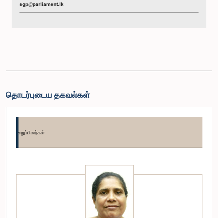
sgp@parliament.lk
தொடர்புடைய தகவல்கள்
உறுப்பினர்கள்