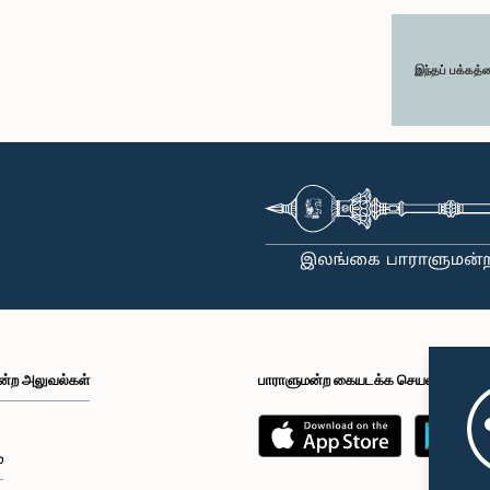
இந்தப் பக்கத்
ன்ற அலுவல்கள்
பாராளுமன்ற கையடக்க செயலி
்