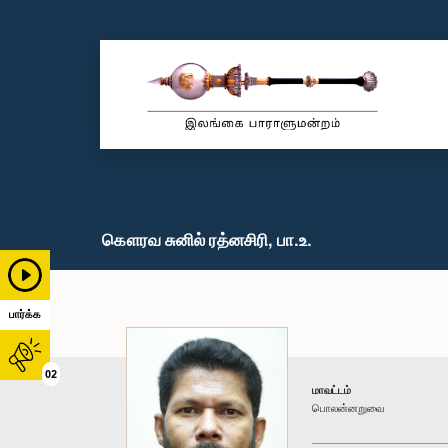
கௌரவ சுனில் ரத்னசிரி, பா.உ.
பார்க்க
02
மாவட்டம்
பொலன்னறுவை