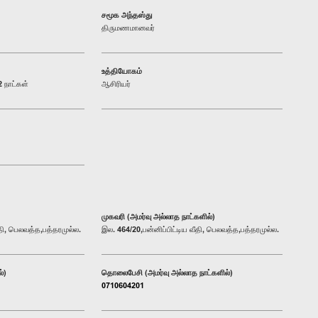
சமூக அந்தஸ்து
திருமணமானவர்
உத்தியோகம்
 நாட்கள்
ஆசிரியர்
முகவரி (அமர்வு அல்லாத நாட்களில்)
ீதி, பெலவத்த,பத்தரமுல்ல.
இல. 464/20,பன்னிப்பிட்டிய வீதி, பெலவத்த,பத்தரமுல்ல.
்)
தொலைபேசி (அமர்வு அல்லாத நாட்களில்)
0710604201