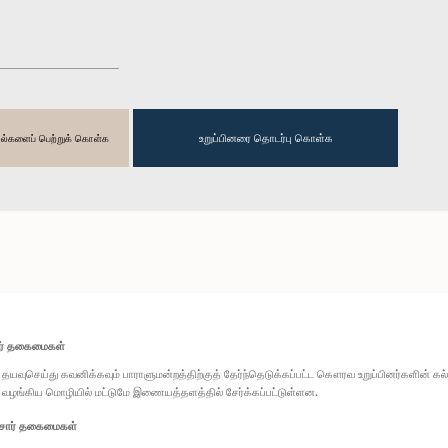
உறுப்பினரை தொடர்பு கொள்க
தகவல்களைப் பெற்றுக் கொள்க
ார் தகைமைகள்
தயவுசெய்து கவனிக்கவும் பாராளுமன்றத்திற்குத் தேர்ந்தெடுக்கப்பட்ட கௌரவ உறுப்பினர்களின் க
வழங்கிய மொழியில் மட்டுமே இணையத்தளத்தில் சேர்க்கப்பட்டுள்ளன.
சார் தகைமைகள்