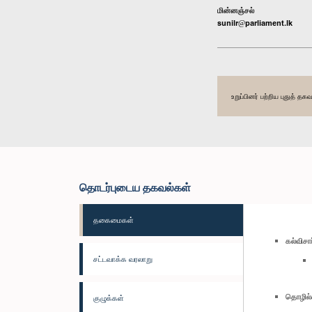
மின்னஞ்சல்
sunilr@parliament.lk
உறுப்பினர் பற்றிய புதுத் 
தொடர்புடைய தகவல்கள்
தகைமைகள்
கல்விச
சட்டவாக்க வரலாறு
தொழில்
குழுக்கள்