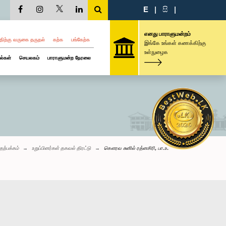
E
|
සි
|
எனது பாராளுமன்றம்
திற்கு வருகை தருதல்
கற்க
பங்கேற்க
இங்கே உங்கள் கணக்கிற்கு
உள்நுழைக
ல்கள்
செயலகம்
பாராளுமன்ற நேரலை
தற்பக்கம்
உறுப்பினர்கள் தகவல் திரட்டு
கௌரவ சுனில் ரத்னசிரி, பா.உ.