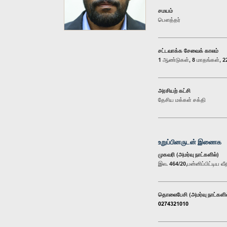
சமயம்
பௌத்தர்
சட்டவாக்க சேவைக் காலம்
1 ஆண்டுகள், 8 மாதங்கள், 22
அரசியற் கட்சி
தேசிய மக்கள் சக்தி
உறுப்பினருடன் இணைக
முகவரி (அமர்வு நாட்களில்)
இல. 464/20,பன்னிப்பிட்டிய வ
தொலைபேசி (அமர்வு நாட்களில
0274321010