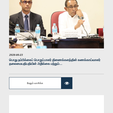
கௌரவ ருவன்திலக்க ஜயகொடி, பா.உ.
உறுப்பினர்
2026-06-23
பொது நம்பிக்கைப் பொறுப்பாளர் திணைக்களத்தின் கணக்காய்வாளர்
தலைமையதிபதியின் அறிக்கை மற்றும்...
மேலும் வாசிக்க
கௌரவ நலின் ஹேவகே, பா.உ.
உறுப்பினர்