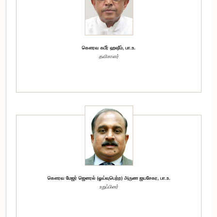
கௌரவ கபீர் ஹஷீம், பா.உ.
தவிசாளர்
கௌரவ மேஜர் ஜெனரல் (ஓய்வுபெற்ற) அருண ஜயசேகர, பா.உ.
உறுப்பினர்