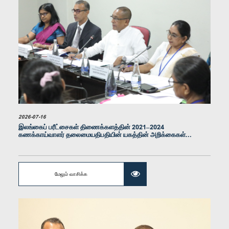
கௌரவ எண்டன் ஜயகொடி, பா.உ.
உறுப்பினர்
2026-07-16
இலங்கைப் பரீட்சைகள் திணைக்களத்தின் 2021–2024
கணக்காய்வாளர் தலைமையதிபதியின் யகத்தின் அறிக்கைகள்...
கௌரவ சந்தன சூரியஆரச்சி, பா.உ.
உறுப்பினர்
மேலும் வாசிக்க