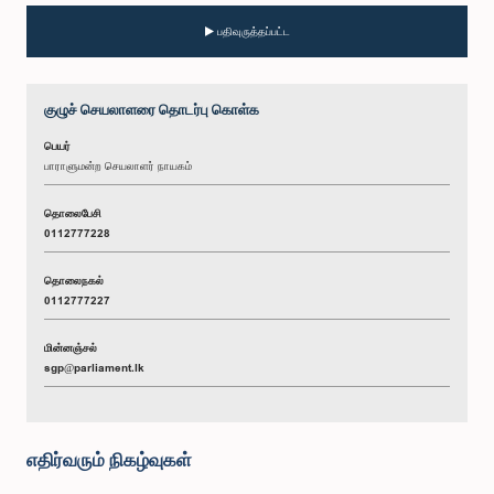
பதிவுருத்தப்பட்ட
குழுச் செயலாளரை தொடர்பு கொள்க
பெயர்
பாராளுமன்ற செயலாளர் நாயகம்
தொலைபேசி
0112777228
தொலைநகல்
0112777227
மின்னஞ்சல்
sgp@parliament.lk
எதிர்வரும் நிகழ்வுகள்