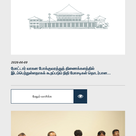
கௌரவ (திருமதி) ஒஷானி உமங்கா, பா.உ.
உறுப்பினர்
2026-06-09
மோட்டார் வாகன போக்குவரத்துத் திணைக்களத்தில்
இடம்பெற்றுள்ளதாகக் கூறப்படும் நிதி மோசடிகள் தொடர்பான...
மேலும் வாசிக்க