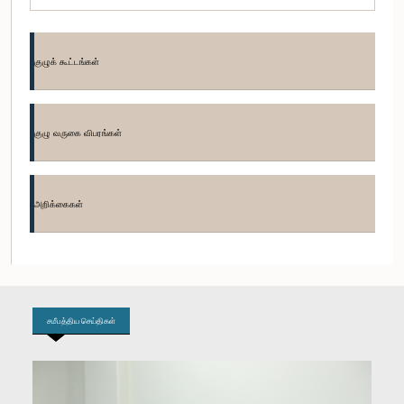
குழுக் கூட்டங்கள்
குழு வருகை விபரங்கள்
கௌரவ சுகத் திலகரத்ன, பா.உ.
உறுப்பினர்
அறிக்கைகள்
சமீபத்திய செய்திகள்