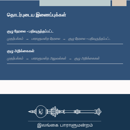
X
WhatsApp
LinkedIn
தொடர்புடைய இணைப்புக்கள்
குழு நேரலை - பதிவுருத்தப்பட்ட
கௌரவ (டாக்டர்) ஜனக சேனாரத்ன, பா.உ.
முதற்பக்கம்
பாராளுமன்ற நேரலை
குழு நேரலை - பதிவுருத்தப்பட்ட
உறுப்பினர்
குழு அறிக்கைகள்
முதற்பக்கம்
பாராளுமன்ற அலுவல்கள்
குழு அறிக்கைகள்
கௌரவ கே.இளங்குமரன், பா.உ.
உறுப்பினர்