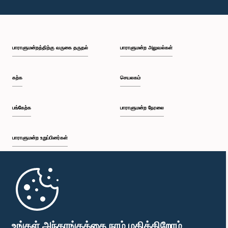
பாராளுமன்றத்திற்கு வருகை தருதல்
பாராளுமன்ற அலுவல்கள்
கற்க
செயலகம்
பங்கேற்க
பாராளுமன்ற நேரலை
கௌரவ தினிந்து சமன் ஹென்னாயக்க, பா.உ.
உறுப்பினர்
பாராளுமன்ற உறுப்பினர்கள்
முதற்பக்கம்
பாராளுமன்ற கையடக்க செயலி
உங்கள் அந்தரங்கத்தை நாம் மதிக்கிறோம்