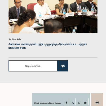
கௌரவ மஞ்ஜுள சுரவீர ஆரச்சி, பா.உ.
உறுப்பினர்
2026-05-26
அரசாங்க கணக்குகள் பற்றிய குழுவுக்கு அழைக்கப்பட்ட மத்திய
மாகாண சபை
மேலும் வாசிக்க
கௌரவ (திருமதி) சட்டத்தரணி சாகரிகா அதாவுத, பா.உ.
உறுப்பினர்
இந்தப் பக்கத்தை பகிர்ந்து கொள்க
Facebook