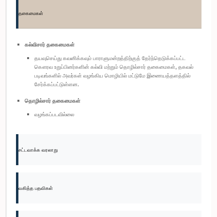
தகைமைகள்
கல்விசார் தகைமைகள்
தயவுசெய்து கவனிக்கவும் பாராளுமன்றத்திற்குத் தேர்ந்தெடுக்கப்பட்ட
கௌரவ உறுப்பினர்களின் கல்வி மற்றும் தொழில்சார் தகைமைகள், தகவல்
படிவங்களில் அவர்கள் வழங்கிய மொழியில் மட்டுமே இணையத்தளத்தில்
சேர்க்கப்பட்டுள்ளன.
தொழில்சார் தகைமைகள்
வழங்கப்படவில்லை
சட்டவாக்க வரலாறு
வகித்த பதவிகள்