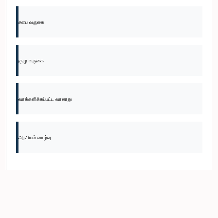
சபை வருகை
குழு வருகை
வாக்களிக்கப்பட்ட வரலாறு
அரசியல் வாழ்வு