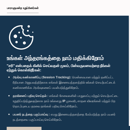
பாராளுமன்ற உறுப்பினர்கள்
முதற்பக்கம்
பாராளுமன்ற கையடக்க செயலி
உங்கள் அந்தரங்கத்தை நாம் மதிக்கிறோம்
"சரி" என்பதைக் கிளிக் செய்வதன் மூலம், பின்வருவனவற்றை நீங்கள்
ஏற்றுக் கொள்கிறீர்கள்:
அமர்வு கண்காணிப்பு (Session Tracking):
மென்மையான மற்றும் தனிப்பட்ட
ரீதியான அனுபவத்திற்காக எங்கள் இணையத்தளத்தில் உங்கள் செயற்பாட்டைக்
எம்மை பின்தொடர்க :
கண்காணிக்க அமர்வுகளைப் பயன்படுத்துகிறோம்.
தரவினைப் பதிவு செய்தல் :
எங்கள் சேவைகளின் பாதுகாப்பு மற்றும் செயற்பாட்டை
விருதுகள்
உறுதிப்படுத்துவதற்காக நாம் உங்களது IP முகவரி, சாதன விவரங்கள் மற்றும் பிற
தொடர்புடைய தரவை நாங்கள் பதிவு செய்கிறோம்.
பயனர் நடத்தை பகுப்பாய்வு :
எமது இணையத்தளத்தை மேம்படுத்த நாம் பயனர்
தனியுரிமைக் கொள்கை
நடத்தையை பகுப்பாய்வு செய்கிறோம்.
பதிப்புரிமை © இலங்கை பாராளுமன்றம்.