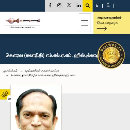
E
|
සි
|
எனது பாராளுமன்றம்
இங்கே உள்நுழைக
கௌரவ (கலாநிதி) எம்.எல்.ஏ.எம். ஹிஸ்புல்லாஹ், பா.உ.
முதற்பக்கம்
உறுப்பினர்கள் தகவல் திரட்டு
கௌரவ (கலாநிதி) எம்.எல்.ஏ.எம். ஹிஸ்புல்லாஹ், பா.உ.
02