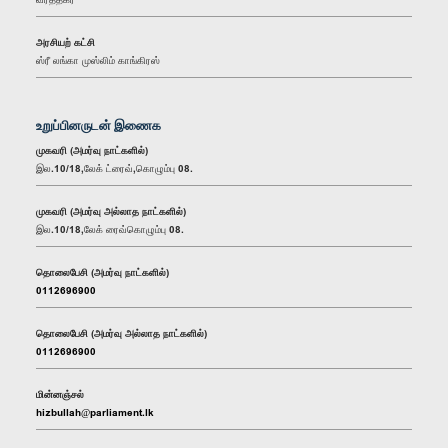
அரசியற் கட்சி
ஸ்ரீ லங்கா முஸ்லிம் காங்கிரஸ்
உறுப்பினருடன் இணைக
முகவரி (அமர்வு நாட்களில்)
இல.10/18,லேக் ட்ரைவ்,கொழும்பு 08.
முகவரி (அமர்வு அல்லாத நாட்களில்)
இல.10/18,லேக் ரைவ்கொழும்பு 08.
தொலைபேசி (அமர்வு நாட்களில்)
0112696900
தொலைபேசி (அமர்வு அல்லாத நாட்களில்)
0112696900
மின்னஞ்சல்
hizbullah@parliament.lk