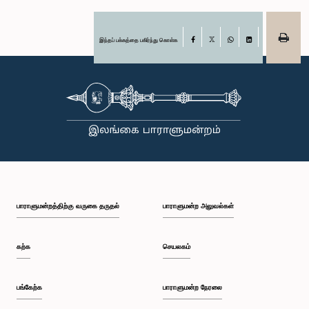
இந்தப் பக்கத்தை பகிர்ந்து கொள்க
Facebook
X
WhatsApp
LinkedIn
பாராளுமன்றத்திற்கு வருகை தருதல்
பாராளுமன்ற அலுவல்கள்
கற்க
செயலகம்
பங்கேற்க
பாராளுமன்ற நேரலை