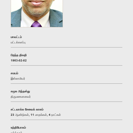
மாவட்டம்
மட்டக்களப்பு
பிறந்த திகதி
1963-02-02
சமயம்
இஸ்லாமியர்
சமூக அந்தஸ்து
திருமணமானவர்
சட்டவாக்க சேவைக் காலம்
23 ஆண்டுகள், 11 மாதங்கள், 4 நாட்கள்
உத்தியோகம்
வர்த்தகர்