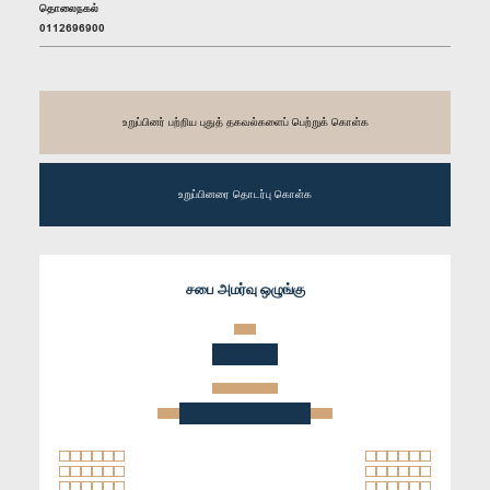
தொலைநகல்
0112696900
உறுப்பினர் பற்றிய புதுத் தகவல்களைப் பெற்றுக் கொள்க
உறுப்பினரை தொடர்பு கொள்க
சபை அமர்வு ஒழுங்கு