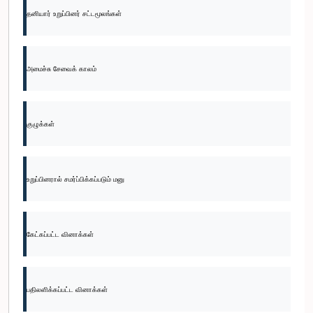
தனியார் உறுப்பினர் சட்டமூலங்கள்
அமைச்சு சேவைக் காலம்
குழுக்கள்
உறுப்பினரால் சமர்ப்பிக்கப்படும் மனு
கேட்கப்பட்ட வினாக்கள்
பதிலளிக்கப்பட்ட வினாக்கள்