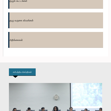
குழுக் கூட்டங்கள்
குழு வருகை விபரங்கள்
கௌரவ (டாக்டர்) மதுர செனெவிரத்ன, பா.உ.
அறிக்கைகள்
சமீபத்திய செய்திகள்
கௌரவ (திருமதி) ரோஹினீ குமாரி விஜேரத்ன, பா.உ.
உறுப்பினர்