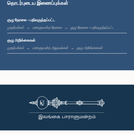
தொடர்புடைய இணைப்புக்கள்
குழு நேரலை - பதிவுருத்தப்பட்ட
முதற்பக்கம்
பாராளுமன்ற நேரலை
குழு நேரலை - பதிவுருத்தப்பட்ட
கௌரவ மஞ்ஜுள சுரவீர ஆரச்சி, பா.உ.
குழு அறிக்கைகள்
உறுப்பினர்
முதற்பக்கம்
பாராளுமன்ற அலுவல்கள்
குழு அறிக்கைகள்
கௌரவ (கலாநிதி) (செல்வி) கெளஷல்யா ஆரியரத்ன, பா.உ.
உறுப்பினர்