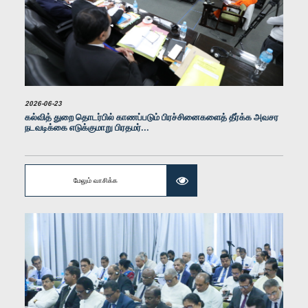
கௌரவ சிவஞானம் சிறீதரன், பா.உ.
உறுப்பினர்
2026-06-23
கல்வித் துறை தொடர்பில் காணப்படும் பிரச்சினைகளைத் தீர்க்க அவசர
நடவடிக்கை எடுக்குமாறு பிரதமர்...
மேலும் வாசிக்க
கௌரவ டி.வீ. சானக, பா.உ.
உறுப்பினர்