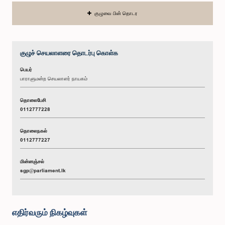
குழுவை பின் தொடர
குழுச் செயலாளரை தொடர்பு கொள்க
பெயர்
பாராளுமன்ற செயலாளர் நாயகம்
தொலைபேசி
0112777228
தொலைநகல்
0112777227
மின்னஞ்சல்
sgp@parliament.lk
எதிர்வரும் நிகழ்வுகள்