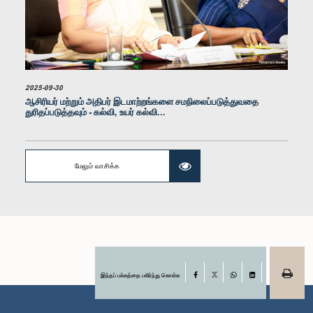
கௌரவ (கலாநிதி) உபாலி பன்னிலகே, பா.உ.
உறுப்பினர்
2025-09-30
ஆசிரியர் மற்றும் அதிபர் இடமாற்றங்களை சமநிலைப்படுத்துவதை
துரிதப்படுத்தவும் - கல்வி, உயர் கல்வி...
மேலும் வாசிக்க
கௌரவ அபூபக்கர் ஆதம்பாவா, பா.உ.
உறுப்பினர்
இந்தப் பக்கத்தை பகிர்ந்து கொள்க
Facebook
X
WhatsApp
LinkedIn