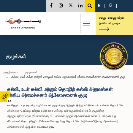
E
|
සි
|
எனது பாராளுமன்றம்
இங்கே உள்நுழைக
குழுக்கள்
முதற்பக்கம்
குழுக்கள்
கல்வி, உயர் கல்வி மற்றும் தொழிற் கல்வி அலுவல்கள் பற்றிய அமைச்சுசார் ஆலோசனைக் குழு
கல்வி, உயர் கல்வி மற்றும் தொழிற் கல்வி அலுவல்கள்
பற்றிய அமைச்சுசார் ஆலோசனைக் குழு
02
எவரேனும் பாராளுமன்ற உறுப்பினரால் குழுவிற்கு ஆற்றுப்படுத்தப்பட்டுள்ள விடயங்கள் தொடர்பில்
பரிசீலனை செய்வது மற்றும் தவிசாளர் அல்லது பாராளுமன்றத்தினால் குழுவிற்கு
ஆற்றுப்படுத்தப்படும் தீர்மானங்கள், கட்டளைகள் மற்றும் ஆவணங்கள் உள்ளிட்ட எந்தவொரு
விடயங்கள் தொடர்பிலும் பரிசீலனைசெய்து அது தொடர்பில் அறிக்கையிடுவது அமைச்சுசார்
ஆலோசைனக் குழுவின் கடமையாகும்.