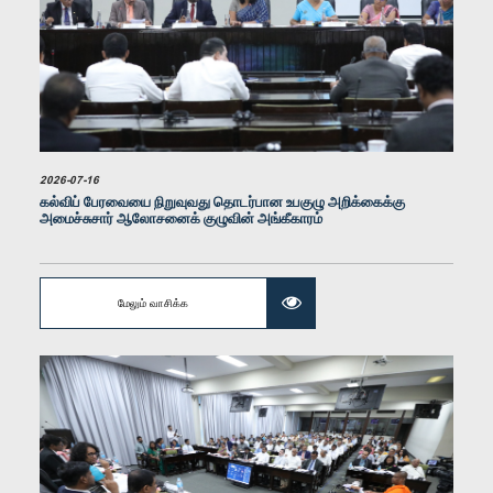
2026-07-16
கல்விப் பேரவையை நிறுவுவது தொடர்பான உபகுழு அறிக்கைக்கு
அமைச்சுசார் ஆலோசனைக் குழுவின் அங்கீகாரம்
கௌரவ (கலாநிதி) வீ.எஸ். இராதாகிருஷ்ணன், பா.உ.
உறுப்பினர்
மேலும் வாசிக்க