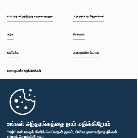
பாராளுமன்றத்திற்கு வருகை தருதல்
பாராளுமன்ற அலுவல்கள்
கற்க
செயலகம்
பங்கேற்க
பாராளுமன்ற நேரலை
பாராளுமன்ற உறுப்பினர்கள்
கௌரவ (திருமதி) சமன்மலீ குணசிங்ஹ, பா.உ.
உறுப்பினர்
முதற்பக்கம்
பாராளுமன்ற கையடக்க செயலி
உங்கள் அந்தரங்கத்தை நாம் மதிக்கிறோம்
"சரி" என்பதைக் கிளிக் செய்வதன் மூலம், பின்வருவனவற்றை நீங்கள்
ஏற்றுக் கொள்கிறீர்கள்: