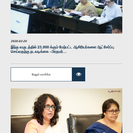
2026-02-20
இந்த வருடத்தில் 23,000 க்கும் மேற்பட்ட ஆசிரியர்களை ஆட்சேர்ப்பு
செய்வதற்கு நடவடிக்கை - பிரதமர்...
கௌரவ அனுர கருணாதிலக்க, பா.உ.
உறுப்பினர்
மேலும் வாசிக்க