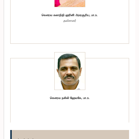
கௌரவ கலாநிதி ஹரினி அமரசூரிய, பா.உ.
தவிசாளர்
கௌரவ நலின் ஹேவகே, பா.உ.