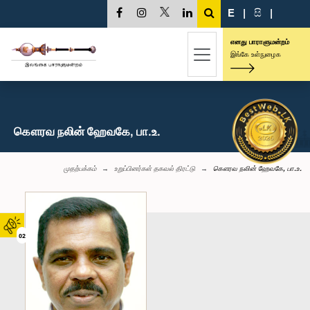
E
|
සි
|
எனது பாராளுமன்றம்
இங்கே உள்நுழைக
கௌரவ நலின் ஹேவகே, பா.உ.
முதற்பக்கம்
உறுப்பினர்கள் தகவல் திரட்டு
கௌரவ நலின் ஹேவகே, பா.உ.
02