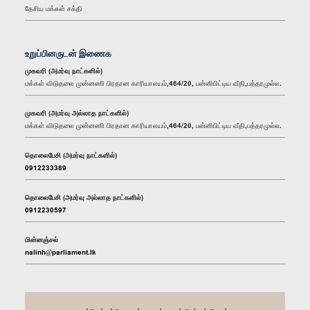
தேசிய மக்கள் சக்தி
உறுப்பினருடன் இணைக
முகவரி (அமர்வு நாட்களில்)
மக்கள் விடுதலை முன்னணி பிரதான காரியாலயம்,464/20, பன்னிபிட்டிய வீதி,பத்தரமுல்ல.
முகவரி (அமர்வு அல்லாத நாட்களில்)
மக்கள் விடுதலை முன்னணி பிரதான காரியாலயம்,464/20, பன்னிபிட்டிய வீதி,பத்தரமுல்ல.
தொலைபேசி (அமர்வு நாட்களில்)
0912233389
தொலைபேசி (அமர்வு அல்லாத நாட்களில்)
0912230597
மின்னஞ்சல்
nalinh@parliament.lk