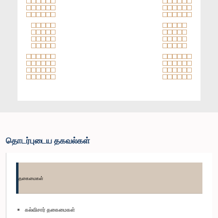
தொடர்புடைய தகவல்கள்
தகைமைகள்
கல்விசார் தகைமைகள்