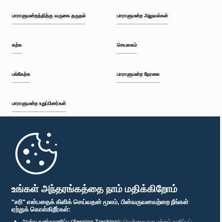
பாராளுமன்றத்திற்கு வருகை தருதல்
பாராளுமன்ற அலுவல்கள்
கற்க
செயலகம்
பங்கேற்க
பாராளுமன்ற நேரலை
பாராளுமன்ற உறுப்பினர்கள்
முதற்பக்கம்
பாராளுமன்ற கையடக்க செயலி
உங்கள் அந்தரங்கத்தை நாம் மதிக்கிறோம்
"சரி" என்பதைக் கிளிக் செய்வதன் மூலம், பின்வருவனவற்றை நீங்கள்
ஏற்றுக் கொள்கிறீர்கள்:
அமர்வு கண்காணிப்பு (Session Tracking):
மென்மையான மற்றும் தனிப்பட்ட