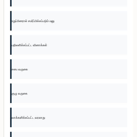
உறுப்பினரால் சமர்ப்பிக்கப்படும் மனு
பதிலளிக்கப்பட்ட வினாக்கள்
சபை வருகை
குழு வருகை
வாக்களிக்கப்பட்ட வரலாறு