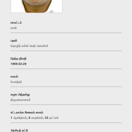
மாவட்டம்
காலி
பதவி
தொழிற் கல்வி பிரதி அமைச்சர்
பிறந்த திகதி
1968-02-29
சமயம்
பௌத்தர்
சமூக அந்தஸ்து
திருமணமானவர்
சட்டவாக்க சேவைக் காலம்
1 ஆண்டுகள், 8 மாதங்கள், 22 நாட்கள்
அரசியற் கட்சி