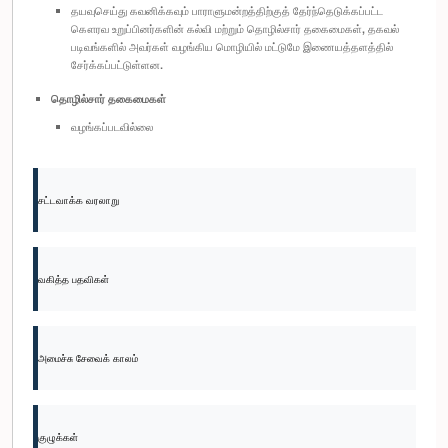
தயவுசெய்து கவனிக்கவும் பாராளுமன்றத்திற்குத் தேர்ந்தெடுக்கப்பட்ட
கௌரவ உறுப்பினர்களின் கல்வி மற்றும் தொழில்சார் தகைமைகள், தகவல்
படிவங்களில் அவர்கள் வழங்கிய மொழியில் மட்டுமே இணையத்தளத்தில்
சேர்க்கப்பட்டுள்ளன.
தொழில்சார் தகைமைகள்
வழங்கப்படவில்லை
சட்டவாக்க வரலாறு
வகித்த பதவிகள்
அமைச்சு சேவைக் காலம்
குழுக்கள்