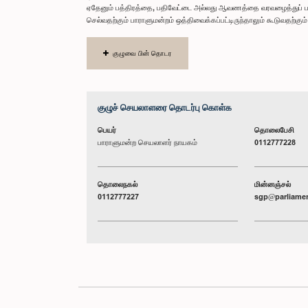
ஏதேனும் பத்திரத்தை, பதிவேட்டை அல்லது ஆவணத்தை வரவழைத்துப் ப
செல்வதற்கும் பாராளுமன்றம் ஒத்திவைக்கப்பட்டிருந்தாலும் கூடுவதற்க
குழுவை பின் தொடர
குழுச் செயலாளரை தொடர்பு கொள்க
பெயர்
தொலைபேசி
பாராளுமன்ற செயலாளர் நாயகம்
0112777228
தொலைநகல்
மின்னஞ்சல்
0112777227
sgp@parliamen