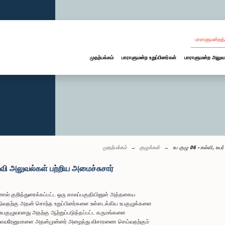
பாராளுமன்றத்
முதற்பக்கம்
பாராளுமன்ற உறுப்பினர்கள்
பாராளுமன்ற அலுவ
முதற்பக்கம்
குழுக்கள்
உப குழு 06 - கல்வி, உய
ல்வி அலுவல்கள் பற்றிய அமைச்சுசார்
ல் குறித்துரைக்கப்பட்ட ஒரு காலப்பகுதியினுள் அத்தகைய
ுவதற்கு அதன் சொந்த உறுப்பினர்களை உள்ளடக்கிய உபகுழுக்களை
குழுவானது அதற்கு ஆற்றுப்படுத்தப்பட்ட கருமங்களை
ாக எவரேனுமாளை அதன்முன்னர் அழைத்து விசாரணை செய்வதற்கும்