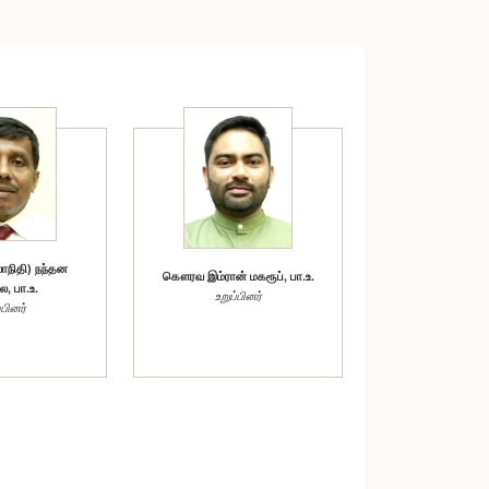
நிதி) நந்தன
கௌரவ இம்ரான் மகரூப், பா.உ.
ல, பா.உ.
உறுப்பினர்
்பினர்