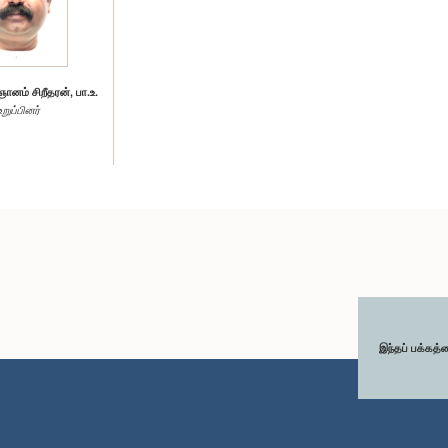
ம் சிறீதரன், பா.உ.
உறுப்பினர்
இந்தப் பக்கத்