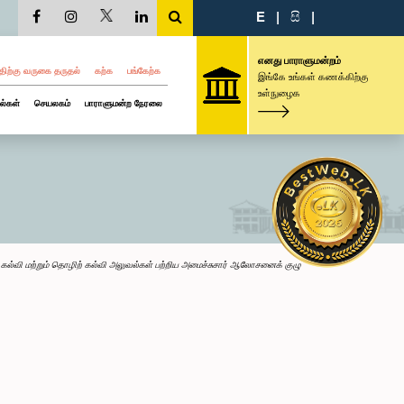
E
|
සි
|
எனது பாராளுமன்றம்
திற்கு வருகை தருதல்
கற்க
பங்கேற்க
இங்கே உங்கள் கணக்கிற்கு
உள்நுழைக
ல்கள்
செயலகம்
பாராளுமன்ற நேரலை
ர் கல்வி மற்றும் தொழிற் கல்வி அலுவல்கள் பற்றிய அமைச்சுசார் ஆலோசனைக் குழு