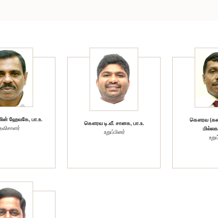
ன் ஹேவகே, பா.உ.
கௌரவ (கலா
கௌரவ டி.வீ. சானக, பா.உ.
தவிசாளர்
மில்லக
உறுப்பினர்
உறுப