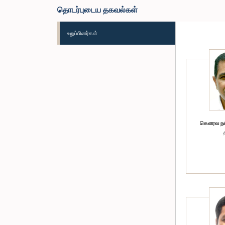
தொடர்புடைய தகவல்கள்
உறுப்பினர்கள்
கௌரவ நலி