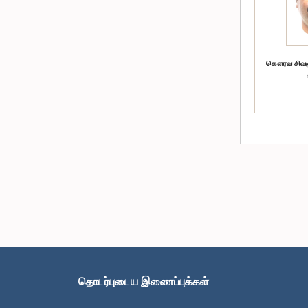
கௌரவ சிவஞான
தொடர்புடைய இணைப்புக்கள்