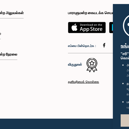
ன்ற அலுவல்கள்
பாராளுமன்ற கையடக்க செயலி
்
உங்
எம்மை பின்தொடர்க :
"சரி
ன்ற நேரலை
கொள்க
விருதுகள்
அ
அ
அ
தனியுரிமைக் கொள்கை
த
உ
த
ப
ப