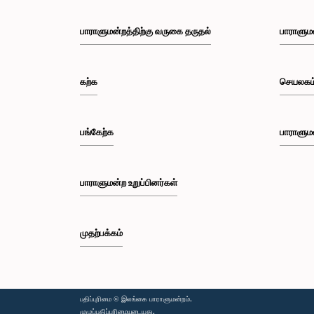
பாராளுமன்றத்திற்கு வருகை தருதல்
பாராளும
கற்க
செயலகம
பங்கேற்க
பாராளும
பாராளுமன்ற உறுப்பினர்கள்
முதற்பக்கம்
பதிப்புரிமை © இலங்கை பாராளுமன்றம்.
முழுப்பதிப்புரிமையுடையது.