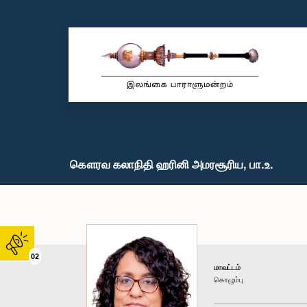
கௌரவ கலாநிதி ஹரினி அமரசூரிய, பா.உ.
02
மாவட்டம்
கொழும்பு