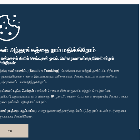
கள் அந்தரங்கத்தை நாம் மதிக்கிறோம்
" என்பதைக் கிளிக் செய்வதன் மூலம், பின்வருவனவற்றை நீங்கள் ஏற்றுக்
ிறீர்கள்:
மர்வு கண்காணிப்பு (Session Tracking):
மென்மையான மற்றும் தனிப்பட்ட ரீதியான
னுபவத்திற்காக எங்கள் இணையத்தளத்தில் உங்கள் செயற்பாட்டைக் கண்காணிக்க
மர்வுகளைப் பயன்படுத்துகிறோம்.
ரவினைப் பதிவு செய்தல் :
எங்கள் சேவைகளின் பாதுகாப்பு மற்றும் செயற்பாட்டை
றுதிப்படுத்துவதற்காக நாம் உங்களது IP முகவரி, சாதன விவரங்கள் மற்றும் பிற தொடர்புடைய
ரவை நாங்கள் பதிவு செய்கிறோம்.
யனர் நடத்தை பகுப்பாய்வு :
எமது இணையத்தளத்தை மேம்படுத்த நாம் பயனர் நடத்தையை
குப்பாய்வு செய்கிறோம்.
சரி
வடிவமைத்து உருவாக்கியது
TekGeeks