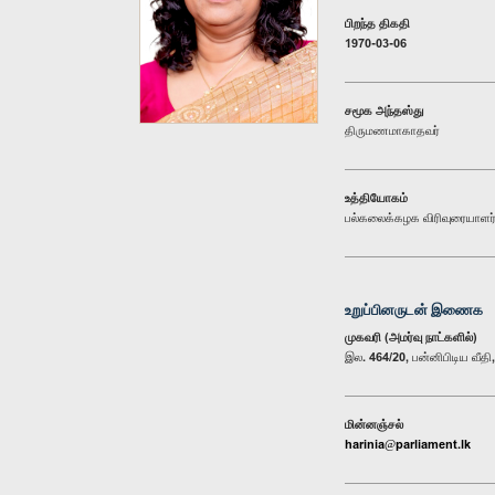
பிறந்த திகதி
1970-03-06
சமூக அந்தஸ்து
திருமணமாகாதவர்
உத்தியோகம்
பல்கலைக்கழக விரிவுரையாளர
உறுப்பினருடன் இணைக
முகவரி (அமர்வு நாட்களில்)
இல. 464/20, பன்னிபிடிய வீத
மின்னஞ்சல்
harinia@parliament.lk