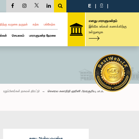
E
|
සි
|
எனது பாராளுமன்றம்
திற்கு வருகை தருதல்
கற்க
பங்கேற்க
இங்கே உங்கள் கணக்கிற்கு
உள்நுழைக
ல்கள்
செயலகம்
பாராளுமன்ற நேரலை
உறுப்பினர்கள் தகவல் திரட்டு
கௌரவ கலாநிதி ஹரினி அமரசூரிய, பா.உ.
சபை அமர்வு ஒழுங்கு