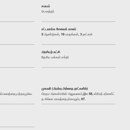
சமயம்
பௌத்தர்
சட்டவாக்க சேவைக் காலம்
5 ஆண்டுகள், 10 மாதங்கள், 3 நாட்கள்
அரசியற் கட்சி
்
தேசிய மக்கள் சக்தி
முகவரி (அமர்வு அல்லாத நாட்களில்)
ி,பெலவத்தை,பத்தரமுல்ல.
பிரதம அமைச்சரின் அலுவலகம்,இல 58, ஸ்ரீமத் ஏர்னஸ்ட்
த சில்வா மாவத்தை,கொழும்பு 07.