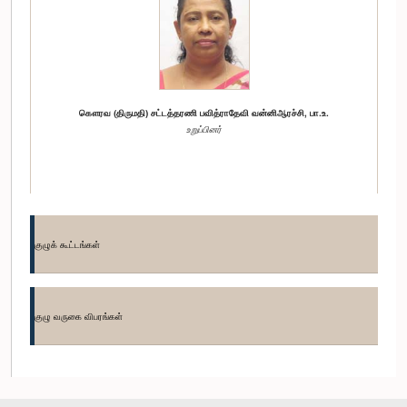
கௌரவ (திருமதி) சட்டத்தரணி பவித்ராதேவி வன்னிஆரச்சி, பா.உ.
உறுப்பினர்
குழுக் கூட்டங்கள்
குழு வருகை விபரங்கள்
கௌரவ (திருமதி) சட்டத்தரணி தலதா அதுகோரல, பா.உ.
உறுப்பினர்