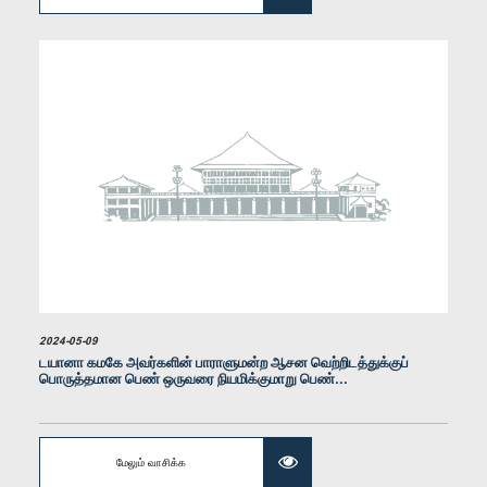
கௌரவ கலாநிதி ஹரினி அமரசூரிய, பா.உ.
உறுப்பினர்
2024-05-09
டயானா கமகே அவர்களின் பாராளுமன்ற ஆசன வெற்றிடத்துக்குப்
பொருத்தமான பெண் ஒருவரை நியமிக்குமாறு பெண்...
மேலும் வாசிக்க