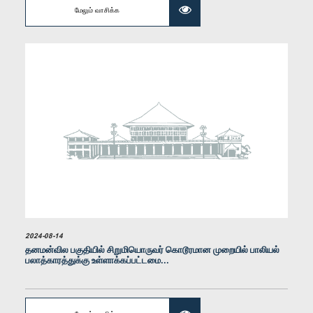
மேலும் வாசிக்க
கௌரவ (திருமதி) கோகிலா குணவர்தன, பா.உ.
உறுப்பினர்
கௌரவ (திருமதி) முதிதா பிரிஸான்தி, பா.உ.
2024-08-14
உறுப்பினர்
தனமன்வில பகுதியில் சிறுமியொருவர் கொடூரமான முறையில் பாலியல்
பலாத்காரத்துக்கு உள்ளாக்கப்பட்டமை...