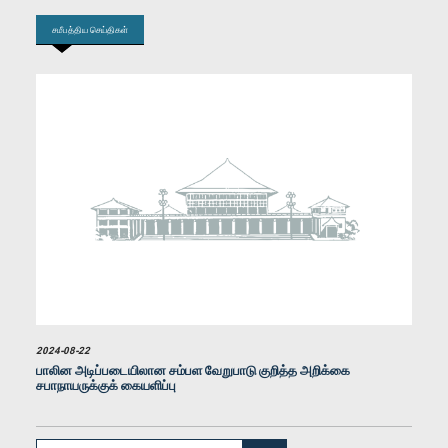
சமீபத்திய செய்திகள்
கௌரவ (திருமதி) கீதா சமன்மலீ குமாரசிங்ஹ, பா.உ.
உறுப்பினர்
2024-08-22
பாலின அடிப்படையிலான சம்பள வேறுபாடு குறித்த அறிக்கை
சபாநாயருக்குக் கையளிப்பு