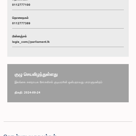
0112777100
தொலைநகல்
0112777389
மின்னஞ்சல்
legis_com@parliament.lk
குழு செயலிழந்துள்ளது
இலங்கை சனநாயக சோசலிசக் குடியரசின் ஒன்பதாவது பாராளுமன்றம்
திகதி: 2024-09-24