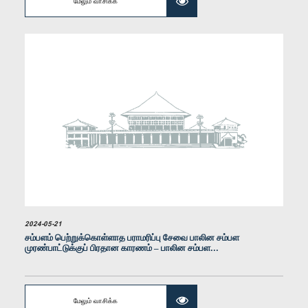
மேலும் வாசிக்க
கௌரவ (திருமதி) ராஜிகா விக்கிரமசிங்ஹ, பா.உ.
உறுப்பினர்
2024-05-21
சம்பளம் பெற்றுக்கொள்ளாத பராமரிப்பு சேவை பாலின சம்பள
முரண்பாட்டுக்குப் பிரதான காரணம் – பாலின சம்பள...
கௌரவ (திருமதி) மஞ்சுலா திசாநாயக, பா.உ.
மேலும் வாசிக்க
உறுப்பினர்