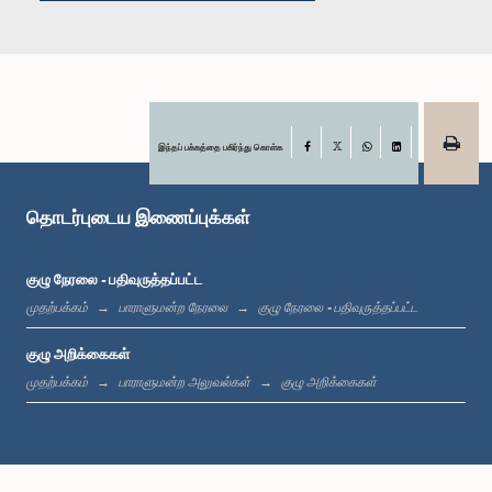
கௌரவ (டாக்டர் திருமதி) சீதா அரம்பேபொல, பா.உ.
உறுப்பினர்
இந்தப் பக்கத்தை பகிர்ந்து கொள்க
Facebook
X
WhatsApp
LinkedIn
தொடர்புடைய இணைப்புக்கள்
குழு நேரலை - பதிவுருத்தப்பட்ட
முதற்பக்கம்
பாராளுமன்ற நேரலை
குழு நேரலை - பதிவுருத்தப்பட்ட
குழு அறிக்கைகள்
முதற்பக்கம்
பாராளுமன்ற அலுவல்கள்
குழு அறிக்கைகள்
கௌரவ (திருமதி) ரோஹினீ குமாரி விஜேரத்ன, பா.உ.
உறுப்பினர்