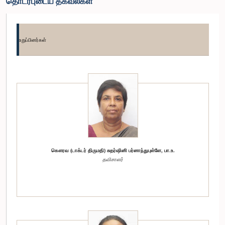
தொடர்புடைய தகவல்கள்
உறுப்பினர்கள்
கௌரவ (டாக்டர் திருமதி) சுதர்ஷினி பர்னாந்துபுள்ளே, பா.உ.
தவிசாளர்