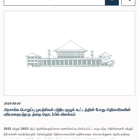
பங்கேற்புடன் திறந்த பாராளுமன்றக் கருத்திட்டத்தை மேலும் முன்னெடுத்துச் செல்லும் நோக்கில் இந்த
செயலமர்வு தொடர் ஏற்பாடு செய்யப்படுகின்றது. இதில் ஒன்றியத்தின் உறுப்பினர்கள் மற்றும் கம்பஹா
மாவட்டத்தை பிரதிநிதித்துவப்படுத்தும் பாராளுமன்ற உறுப்பினர்களும் பங்கேற்கவிருக்கின்றனர்.இந்த
செயலமர்வுகளின் ஊடாக, இளைஞர் சமூகத்திற்கு பாராளுமன்ற நடவடிக்கைகள், சட்டவாக்க
செயன்முறை மற்றும் திறந்த பாராளுமன்றத்தின் எண்ணக்கரு தொடர்பில் விழிப்புணர்வூட்டவும்,
பாராளுமன்றத்திற்கும் பொதுமக்களுக்கும் இடையிலான தொடர்பை மேலும் வலுப்படுத்துவதும்
எதிர்பார்க்கப்படுகின்றது.இந்தக் கூட்டத்தில் ஒன்றியத்தின் கௌரவ உறுப்பினர்கள் மற்றும்
இச்செயலமர்வு தொடருக்கான அபிவிருத்தி பங்காளராக அனுசரணை வழங்கும் CII (Coalition for
Inclusive Impact) நிறுவனத்தின் பிரதிநிதிகளும் கலந்துகொண்டனர்.இந்த செயலமர்வில் பங்கேற்க
விரும்பும் கம்பஹா மாவட்டத்தைச் சேர்ந்த 18 – 35 வயதுக்குட்பட்ட இளைஞர், யுவதிகள் இங்கே
தரப்பட்டுள்ள https://forms.gle/aVp5UzhLbtPSmVap8 இணைப்பின் ஊடாக உரிய விண்ணப்பப்
படிவத்தை பூர்த்தி செய்து பதிவு செய்யுமாறு கேட்டுக்கொள்ளப்படுகின்றனர்.
2026-08-05
அரசாங்க பொறுப்பு முயற்சிகள் பற்றிய குழுக் கூட்டத்தின் போது அதிகாரிகளின்
மரியாதையற்ற நடத்தை தொடர்பில் விளக்கம்
2022 மற்றும் 2023 ஆம் ஆண்டுகளுக்கான கணக்காய்வு செய்யப்பட்ட வருடாந்த அறிக்கைகள் மற்றும்
நிர்மாணக் கைத்தொழில் அபிவிருத்தி அதிகாரசபையின் தற்போதைய செயலாற்றுகை ஆகியவற்றை