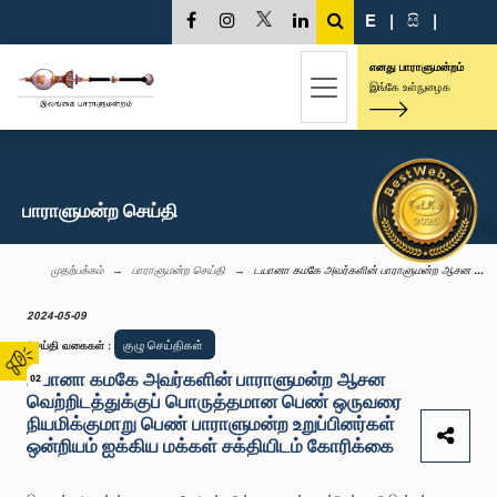
E
|
සි
|
எனது பாராளுமன்றம்
இங்கே உள்நுழைக
பாராளுமன்ற செய்தி
முதற்பக்கம்
பாராளுமன்ற செய்தி
டயானா கமகே அவர்களின் பாராளுமன்ற ஆசன ...
2024-05-09
குழு செய்திகள்
செய்தி வகைகள்
:
டயானா கமகே அவர்களின் பாராளுமன்ற ஆசன
02
வெற்றிடத்துக்குப் பொருத்தமான பெண் ஒருவரை
நியமிக்குமாறு பெண் பாராளுமன்ற உறுப்பினர்கள்
ஒன்றியம் ஐக்கிய மக்கள் சக்தியிடம் கோரிக்கை