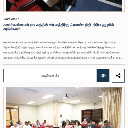
2026-08-07
கணக்காய்வாளர் நாயகத்தின் சம்பளத்திற்கு அரசாங்க நிதி பற்றிய குழுவில்
அங்கீகாரம்
கணக்காய்வாளர் நாயகத்தின் சம்பளம் மற்றும் கொடுப்பனவுகள் தொடர்பாக விரிவாக ஆராய்ந்த
அரசாங்க நிதி பற்றிய குழு, கணக்காய்வாளர் நாயகத்தின் சம்பளத்தை அங்கீகரித்தது.கௌரவ
பாராளுமன்ற உறுப்பினர் கலாநிதி ஹர்ஷ.த சில்வா அவர்களின் தலைமையில், பிரதி அமைச்சர்களான
சதுரங்க அபேசிங்க, நிஷாந்த ஜயவீர மற்றும் பாராளுமன்ற உறுப்பினர்களான ரவி கருணாநாயக்க, நிமல்
பலிஹேன, விஜேசிறி பஸ்நாயக்க, எம்.கே.எம். அஸ்லம், திலின சமரகோன் மற்றும் சம்பிக்க
ஹெட்டிஆராச்சி ஆகியோரின் பங்கேற்புடன் அண்மையில் (ஆக. 04) பாராளுமன்றத்தில் கூடிய அரசாங்க
நிதி பற்றிய குழுக் கூட்டத்திலேயே இந்த அங்கீகாரம் வழங்கப்பட்டது.இலங்கை ஜனநாயக சோசலிசக்
மேலும் வாசிக்க
குடியரசின் அரசியலமைப்பின் 153(2) ஆம் உறுப்புரையின் பிரகாரம், கணக்காய்வாளர் நாயகத்தின்
சம்பளம் தொடர்பான பிரேரணை குழுவின் கவனத்திற்கு கொண்டு வரப்பட்டது.இதன்போது,
கணக்காய்வாளர் நாயகத்தின் பொறுப்புகள், அரச நிதி மேற்பார்வை மற்றும் கணக்காய்வுத் துறையின்
சுயாதீனத் தன்மை உள்ளிட்ட விடயங்களை கருத்தில் கொண்டு, சம்பள மட்டம் தொடர்பாக குழுத்
தலைவர் உள்ளிட்ட உறுப்பினர்கள் தமது கருத்துகளையும் பரிந்துரைகளையும் முன்வைத்தனர்.மேலும்,
அரசியலமைப்பின் 170 ஆம் உறுப்புரையின் பிரகாரம், கணக்காய்வாளர் நாயகம் ஒரு அரசாங்க ஊழியர்
அல்ல என்பதையும், நடைமுறையில் உள்ள அரசாங்க சம்பள அளவுகோலுக்கு வெளியே இப்பதவிக்கான
சம்பளத்தை விசேடமாக பரிசீலிக்க முடியும் என்பதையும் குழு சுட்டிக்காட்டியது.முன்மொழியப்பட்ட சம்பளத்
தொகை, முன்னர் பதவி வகித்த கணக்காய்வாளர் நாயகங்களின் சம்பளங்களையும் கருத்தில் கொண்டு
நிர்ணயிக்கப்பட்டதாக அதிகாரிகள் தெரிவித்தனர். இதற்கு முன்னர், சம்பளங்கள் மற்றும் பணியாளர்