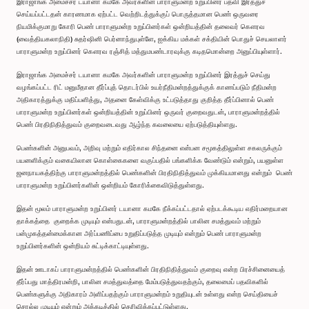
இராஜாங்க அமைச்சர் டயானா கமகே அவர்களின் பாராளுமன்ற உறுப்பினர் பதவி இரத்துச்
செய்யப்பட்டதன் காரணமாக ஏற்பட்ட வெற்றிடத்துக்குப் பொருத்தமான பெண் ஒருவரை
நியமிக்குமாறு கோரி பெண் பாராளுமன்ற உறுப்பினர்கள் ஒன்றியத்தின் தலைவர் கௌரவ
(வைத்தியகலாநிதி) சுதர்ஷினி பெர்னாந்துபுள்ளே, ஐக்கிய மக்கள் சக்தியின் பொதுச் செயலாளர்
பாராளுமன்ற உறுப்பினர் கௌரவ ரஞ்சித் மத்துமபண்டாரவுக்கு கடிதமொன்றை அனுப்பியுள்ளார்.
இராஜாங்க அமைச்சர் டயானா கமகே அவர்களின் பாராளுமன்ற உறுப்பினர் இரத்துச் செய்து
வழங்கப்பட்ட ரிட் மனுமீதான தீர்ப்புத் தொடர்பில் உயர்நீதிமன்றத்துக்குக் காணப்படும் நீதிமன்ற
அதிகாரத்துக்கு மதிப்பளித்து, அதனை கேள்விக்கு உட்படுத்தாது குறித்த தீர்ப்பினால் பெண்
பாராளுமன்ற உறுப்பினர்கள் ஒன்றியத்தின் உறுப்பினர் ஒருவர் குறைவதுடன், பாராளுமன்றத்தில்
பெண் பிரதிநிதித்துவம் குறைவடைவது ஆழ்ந்த கவலையை ஏற்படுத்தியுள்ளது.
பெண்களின் அனுபவம், அறிவு மற்றும் எதிர்கால சிந்தனை என்பன சமூகத்திலுள்ள சகலருக்கும்
பயனளிக்கும் வகையிலான கொள்கைகளை வகுப்பதில் பங்களிக்க வேண்டும் என்றும், பயனுள்ள
ஜனநாயகத்திற்கு பாராளுமன்றத்தில் பெண்களின் பிரதிநிதித்துவம் முக்கியமானது என்றும் பெண்
பாராளுமன்ற உறுப்பினர்களின் ஒன்றியம் கோரிக்கைவிடுத்துள்ளது.
இதன் மூலம் பாராளுமன்ற உறுப்பினர் டயானா கமகே நீக்கப்பட்டதால் ஏற்படக்கூடிய எதிர்மறையான
தாக்கத்தை குறைக்க முடியும் என்பதுடன், பாராளுமன்றத்தில் பாலின சமத்துவம் மற்றும்
பன்முகத்தன்மைக்கான அர்ப்பணிப்பை உறுதிப்படுத்த முடியும் என்றும் பெண் பாராளுமன்ற
உறுப்பினர்களின் ஒன்றியம் சுட்டிக்காட்டியுள்ளது.
இதன் ஊடாகப் பாராளுமன்றத்தில் பெண்களின் பிரதிநிதித்துவம் குறைவு என்ற பிரச்சினையைத்
தீர்ப்பது மாத்திரமன்றி, பாலின சமத்துவத்தை மேம்படுத்துவதற்கும், தலைமைப் பதவிகளில்
பெண்களுக்கு அதிகாரம் அளிப்பதற்கும் பாராளுமன்றம் உறுதியுடன் உள்ளது என்ற செய்தியைச்
சொல்ல முடியும் என்றும் அக்கடித்தில் தெரிவிக்கப்பட்டுள்ளது.