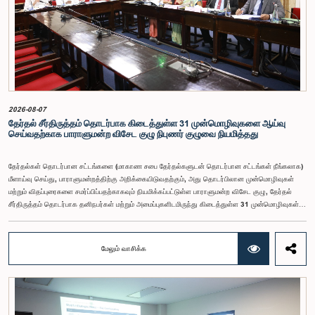
ஆணைக்குழுவே இத்தகைய சம்பளங்களை நிர்ணயித்து வந்த போதிலும், தற்போது அத்தகைய
ஆணைக்குழு இல்லையெனவும் அதிகாரிகள் குறிப்பிட்டனர்.கணக்காய்வாளர் நாயகத்திற்கான
முன்மொழியப்பட்ட சம்பள மட்டத்தை குழு அங்கீகரித்திருந்தாலும், அப்பதவிக்கு வழங்கப்பட்டுள்ள
பொறுப்புகள் மற்றும் கடமைகளின் முக்கியத்துவத்தை கருத்தில் கொண்டு, அந்தச் சம்பளம் மேலும்
உயர்ந்த மட்டத்தில் இருக்க வேண்டும் என்ற கருத்தை குழுத் தலைவர் உள்ளிட்ட உறுப்பினர்கள்
முன்வைத்தனர்.அதன்படி, எதிர்காலத்தில் இச்சம்பள மட்டம் தொடர்பாக மேலும் கவனம் செலுத்தி
தேவையான தீர்மானங்கள் எடுக்கப்பட வேண்டியதன் அவசியம் குழுவில் வலியுறுத்தப்பட்டது. மேலும்,
நிரந்தரமானதும் சுயாதீனமானதுமான சம்பள மற்றும் பணியாளர் ஆணைக்குழுவை நிறுவுவதற்கான
யோசனையையும் குழுத் தலைவர் முன்வைத்தார்.
2026-08-07
தேர்தல் சீர்திருத்தம் தொடர்பாக கிடைத்துள்ள 31 முன்மொழிவுகளை ஆய்வு
செய்வதற்காக பாராளுமன்ற விசேட குழு நிபுணர் குழுவை நியமித்தது
தேர்தல்கள் தொடர்பான சட்டங்களை (மாகாண சபை தேர்தல்களுடன் தொடர்பான சட்டங்கள் நீங்கலாக)
மீளாய்வு செய்து, பாராளுமன்றத்திற்கு அறிக்கையிடுவதற்கும், அது தொடர்பிலான முன்மொழிவுகள்
மற்றும் விதப்புரைகளை சமர்ப்பிப்பதற்காகவும் நியமிக்கப்பட்டுள்ள பாராளுமன்ற விசேட குழு, தேர்தல்
சீர்திருத்தம் தொடர்பாக தனிநபர்கள் மற்றும் அமைப்புகளிடமிருந்து கிடைத்துள்ள 31 முன்மொழிவுகள்
மற்றும் இதற்கு முன்னர் தேர்தல் சீர்திருத்தங்கள் தொடர்பில் சமர்ப்பிக்கப்பட்ட விசேட பாராளுமன்ற
குழுக்களின் அறிக்கைகளையும் ஆராய்ந்து அறிக்கையிடுவதற்காக நிபுணர் குழுவொன்றை
நியமித்துள்ளது.கௌரவ பொது நிர்வாக, மாகாண சபைகள் மற்றும் உள்ளூராட்சி அமைச்சர் பேராசிரியர்
மேலும் வாசிக்க
ஏ.எச்.எம்.எச்.அபயரத்ன அவர்கள் தலைமையில் அண்மையில் பாராளுமன்றத்தில் நடைபெற்ற குறித்த
விசேட குழுக் கூட்டத்தின் போதே இத்தீர்மானம் எடுக்கப்பட்டது.2004, 2007 மற்றும் 2022 ஆம்
ஆண்டுகளில் வெளியிடப்பட்ட பாராளுமன்ற விசேட குழுக்களின் அறிக்கைகள் மற்றும் தனிநபர்கள்,
அமைப்புகள் ஆகியவற்றினால் சமர்ப்பிக்கப்பட்டுள்ள 31 முன்மொழிவுகளை அடிப்படையாகக் கொண்டு
தேர்தல் சீர்திருத்தங்கள் தொடர்பாக விரிவான கலந்துரையாடல் இங்கு இடம்பெற்றது.உள்ளூராட்சி