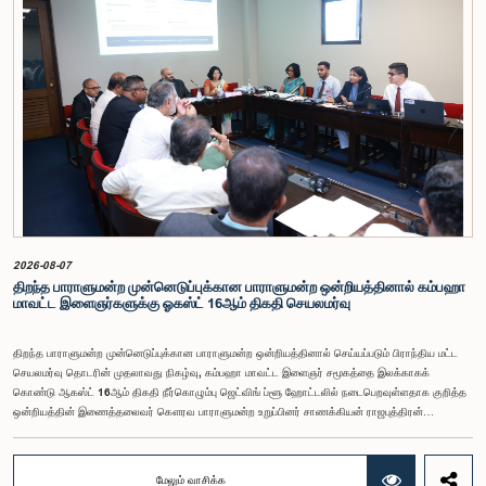
மன்றத் தேர்தல் முறைக்காக கலப்பு தேர்தல் முறையை அறிமுகப்படுத்துதல், சிறு கட்சிகள் மற்றும்
சிறுபான்மை குழுக்களின் பிரதிநிதித்துவத்தை உறுதிப்படுத்துதல், பெண்களின் பிரதிநிதித்துவத்தை
மேம்படுத்துதல், மின்னணு வாக்களிப்பு முறையை அறிமுகப்படுத்துதல், முன்கூட்டியே வாக்களிக்கும்
வசதியை ஏற்படுத்துதல் உள்ளிட்ட பல்வேறு முன்மொழிவுகள் தொடர்பில் இக்கூட்டத்தில் விசேட கவனம்
செலுத்தப்பட்டது.மேலும், வெளிநாடுகளில் வாழும் இலங்கையர்களுக்கு வாக்களிக்கும் உரிமையை
வழங்குவது தொடர்பான முன்மொழிவுகளும் பரிசீலிக்கப்பட்டதுடன், அதற்குத் தேவையான சட்ட மற்றும்
நிர்வாக ஏற்பாடுகள் குறித்து மேலும் விரிவான ஆய்வு மேற்கொள்ள வேண்டியதன் அவசியமும்
வலியுறுத்தப்பட்டது.விசேட குழுவினால் நியமிக்கப்பட்டுள்ள நிபுணர் குழு, கிடைத்துள்ள 31
முன்மொழிவுகளையும் முந்தைய பாராளுமன்ற விசேட குழுக்களின் அறிக்கைகளையும் பகுப்பாய்வு
செய்து, நடைமுறைக்கு ஏற்ற பரிந்துரைகளைக் கொண்ட அறிக்கையொன்றைத் தயாரிக்கவுள்ளது.
அதனைத் தொடர்ந்து, அந்தப் பரிந்துரைகளை ஆராய்ந்து அடுத்தகட்ட நடவடிக்கைகளை முன்னெடுக்க
குழு தீர்மானித்தது.இக்கூட்டத்தில், குழு உறுப்பினரான அமைச்சர் கலாநிதி உபாலி பன்னிலகே மற்றும்
பாராளுமன்ற உறுப்பினர்களான ரவி கருணாநாயக்க, ருவந்திலக ஜயக்கொடி மற்றும் கதிரவேலு
சண்முகம் குகதாசன் ஆகியோர் கலந்துகொண்டனர்.
2026-08-07
திறந்த பாராளுமன்ற முன்னெடுப்புக்கான பாராளுமன்ற ஒன்றியத்தினால் கம்பஹா
மாவட்ட இளைஞர்களுக்கு ஓகஸ்ட் 16ஆம் திகதி செயலமர்வு
திறந்த பாராளுமன்ற முன்னெடுப்புக்கான பாராளுமன்ற ஒன்றியத்தினால் செய்யப்படும் பிராந்திய மட்ட
செயலமர்வு தொடரின் முதலாவது நிகழ்வு, கம்பஹா மாவட்ட இளைஞர் சமூகத்தை இலக்காகக்
கொண்டு ஆகஸ்ட் 16ஆம் திகதி நீர்கொழும்பு ஜெட்விங் ப்ளூ ஹோட்டலில் நடைபெறவுள்ளதாக குறித்த
ஒன்றியத்தின் இணைத்தலைவர் கௌரவ பாராளுமன்ற உறுப்பினர் சாணக்கியன் ராஜபுத்திரன்
இராசமாணிக்கம் அவர்கள் தெரிவித்தார். திறந்த பாராளுமன்ற முன்னெடுப்புக்கான பாராளுமன்ற
ஒன்றியத்தின் கூட்டம் கௌரவ உறுப்பினரின் தலைமையில் அண்மையில் (5) நடைபெற்றபோது,
இச்செயலமர்வுக்கான ஏற்பாடுகள் குறித்துக் கலந்துரையாடப்பட்டது.இளைஞர் பிரதிநிதிகளின்
மேலும் வாசிக்க