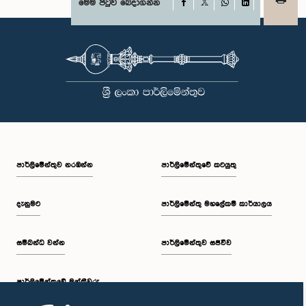
අවංකවම සමාව අයැද සිටින බව සඳහන් කෙරිණි. පාර්ලිමේන්තු කාරක
Facebook
මෙම පිටුව බෙදාගන්න
X
සභාවල අධිකාරිය, ගෞරවය සහ ස්ථාපිත ක්‍රියාපටිපාටිවලට ගෞරව කිරීමේ
WhatsApp
LinkedIn
වැදගත්කම පිළිබඳව නිසි අවබෝධයකින් යුතුව තම ක්‍රියාවන්හි බරපතලකම
නිලධාරීන් විසින් අවබෝධ කරගෙන ඇති බව නිරීක්ෂණය කළ ආචාරධර්ම හා
වරප්‍රසාද පිළිබඳ කාරක සභාව සහ පොදු ව්‍යාපාර පිළිබඳ කාරක සභාවේ
සභාපතිවරයා විසින් ඒ පිළිබඳව නිසි පරිදි සලකා බැලීමෙන් අනතුරුව, ඉහත
කී නිලධාරීන්ට සමාව ලබා දෙන ලෙස කරන ලද ඉල්ලීම පිළිගන්නා
ලදී. පාර්ලිමේන්තු කාරක සභා රැස්වීම් සඳහා පෙනී සිටින සියලුම පුද්ගලයන්
සෑම අවස්ථාවකදීම ඉහළම මට්ටමින් ආචාරධර්ම හා හැසිරීම් අනුගමනය
කිරීමත්, පාර්ලිමේන්තු ක්‍රියාපටිපාටීන්ට අනුකූලව කටයුතු කිරීම සහ
පාර්ලිමේන්තුවේ ගරුත්වය හා අධිකාරිය ආරක්ෂා කරමින් කටයුතු කිරීමත්
අපේක්ෂා කරන බව පොදු ව්‍යාපාර පිළිබඳ කාරක සභාව තව දුරටත්
අවධාරණය කරයි. පොදු ව්‍යාපාර පිළිබඳ කාරක සභාව ශ්‍රී ලංකා පාර්ලිමේන්තුව
පාර්ලි‌මේන්තුව නරඹන්න
පාර්ලිමේන්තුවේ කටයුතු
දැනුමට
පාර්ලිමේන්තු මහලේකම් කාර්යාලය
සම්බන්ධ වන්න
පාර්ලිමේන්තුව සජීවීව
පාර්ලි‌මේන්තුවේ මන්ත්‍රීවරු