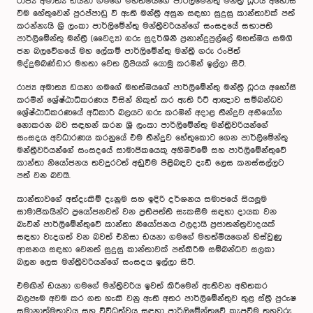
රාජ්‍ය අමාත්‍ය ඩයනා ගමගේ මහත්මියගේ පාර්ලිමේන්තු මන්ත්‍රී ධූරය අහෝසි
වීම හේතුවෙන් පුරප්පාඩු වි ඇති මන්ත්‍රී අසුන සඳහා සුදුසු කාන්තාවක් පත්
කරන්නැයි ශ්‍රී ලංකා පාර්ලිමේන්තු මන්ත්‍රීවරියන්ගේ සංසදයේ සභාපති
පාර්ලිමේන්තු මන්ත්‍රී (වෛද්‍ය) ගරු සුදර්ශිනී ප්‍රනාන්දුපුල්ලේ මහත්මිය සමගි
ජන බලවේගයේ මහ ලේකම් පාර්ලිමේන්තු මන්ත්‍රී ගරු රංජිත්
මද්දුමබණ්ඩාර මහතා වෙත ලිපියක් යොමු කරමින් ඉල්ලා සිටී.
රාජ්‍ය අමාත්‍ය ඩයනා ගමගේ මහත්මියගේ පාර්ලිමේන්තු මන්ත්‍රී ධූරය අහෝසි
කරමින් ශ්‍රේෂ්ඨාධිකරණය විසින් නිකුත් කර ඇති රීට් ආඥාව සම්බන්ධව
ශ්‍රේෂ්ඨාධිකරණයේ අධිකාරී බලයට ගරු කරමින් අදාළ තීන්දුව අභියෝග
නොකරන බව සඳහන් කරන ශ්‍රී ලංකා පාර්ලිමේන්තු මන්ත්‍රීවරියන්ගේ
සංසදය අවධාරණය කරනුයේ එම තීන්දුව හේතුකොට ගෙන පාර්ලිමේන්තු
මන්ත්‍රීවරියන්ගේ සංසදයේ සාමාජිකයෙකු අහිමිවීමේ සහ පාර්ලිමේන්තුවේ
කාන්තා නියෝජනය තවදුරටත් අඩුවීම පිළිබඳව දැඩි ලෙස කනස්සල්ලට
පත් වන බවයි.
කාන්තාවගේ අත්දැකීම් දැනුම සහ ඉදිරි දර්ශනය සමාජයේ සියලූම
සාමාජිකයින්ට ප්‍රයෝජනවත් වන ප්‍රතිපත්ති සැකසීම සඳහා දායක වන
බැවින් පාර්ලිමේන්තුවේ කාන්තා නියෝජනය ඵලදායි ප්‍රජාතන්ත්‍රවාදයක්
සඳහා වැදගත් වන බවත් එනිසා ඩයනා ගමගේ මහත්මියගෙන් හිස්වුණු
ආසනය සඳහා වෙනත් සුදුසු කාන්තාවක් පත්කිරීම සම්බන්ධව සලකා
බලන ලෙස මන්ත්‍රීවරියන්ගේ සංසදය ඉල්ලා සිටී.
එමඟින් ඩයනා ගමගේ මන්ත්‍රිවරිය ඉවත් කිරීමෙන් ඇතිවන අහිතකර
බලපෑම අවම කර ගත හැකි වනු ඇති අතර පාර්ලිමේන්තුව තුළ ස්ත්‍රී පුරුෂ
සමානාත්මතාවය සහ විවිධත්වය සඳහා පාර්ලිමේන්තුවේ කැපවීම තහවුරු