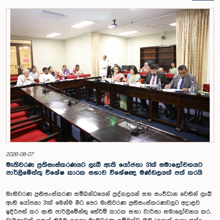
පාර්ලිමේන්තුවේදී පසුගියදා (04) රැස්වූ අවස්ථාවේදීය. ශ්‍රී ලංකා ප්‍රජාතාන්ත්‍රික
සමාජවාදී ජනරජයේ ආණ්ඩුක්‍රම ව්‍යවස්ථාවේ 153(2) ව්‍යවස්ථාව ප්‍රකාරව
විගණකාධිපති ධුරයේ වැටුප් සම්බන්ධයෙන් අදාළ යෝජනාව කාරක සභාවේ
අවධානයට යොමු කර තිබිණි.එහිදී විගණකාධිපතිවරියගේ වගකීම්, රාජ්‍ය මූල්‍ය
අධීක්ෂණය හා විගණන ක්ෂේත්‍රයේ ස්වාධීනත්වය ඇතුළු කරුණු සැලකිල්ලට
ගනිමින් වැටුප් මට්ටම පිළිබඳව කාරක සභා සභාපතිවරයා ඇතුළු මන්ත්‍රීවරුන්
විසින් අදහස් හා යෝජනා ඉදිරිපත් කරන ලදී. ආණ්ඩුක්‍රම ව්‍යස්ථාවේ 170 වෙනි
ව්‍යවස්ථාව ප්‍රකාරව විගණකාධිපති රාජ්‍ය සේවකයකු නොවන බවත් පවත්නා
රාජ්‍ය වැටුප් පරිමාණයෙන් බැහැරව විගණකාධිපතිවරයාගේ වැටුප සඳහා
විශේෂ සැලකිල්ලක් යොමු කළ හැකි බවත් මෙහිදි වැඩිදුරටත් අදහස් දක්වමින්
කාරක සභාව පවසා සිටියේය. යොජිත වැටුප, මීට පෙර සිටි
විගණකාධිපතිවරුන්ගේ වැටුප් ද සලකා බලමින් මෙම තිරණයට එළඹුණ බව
නිලධාරීන් විසින් පවසන ලදී. මිට පෙර, එය ජාතික වැටුප් හා සේවක සංඛ්‍යා
කොමිෂන් සභාවෙන් තිරණය කළ ද වර්තමානයේ එවැනි කොමිසමක් නොමැති
බවත් නිලධාරීහු සදහන් කළහ.විගණකාධිපතිවරිය සඳහා යෝජිත වැටුප්
මට්ටම අනුමත කළ ද, එම තනතුරට පැවරී ඇති වගකීම් සහ කාර්යභාරය
සැලකිල්ලට ගනිමින් වැටුප තවදුරටත් ඉහළ මට්ටමක පැවතිය යුතු බවට කාරක
සභා සභාපතිවරයා ඇතුළු මන්ත්‍රීවරුන්ගේ අදහස විය. ඒ අනුව, අදාළ වැටුප්
2026-08-07
මට්ටම සම්බන්ධයෙන් ඉදිරියේදී තවදුරටත් අවධානය යොමු කර අවශ්‍ය තීරණ
මැතිවරණ ප්‍රතිසංස්කරණයට ලැබී ඇති යෝජනා 31ක් සමාලෝචනයට
ගැනීමේ අවශ්‍යතාව ද කාරක සභාවේදී පෙන්වා දුන් අතර ස්ථිර සහ ස්වධින
පාර්ලිමේන්තු විශේෂ කාරක සභාව විශේෂඥ මණ්ඩලයක් පත් කරයි
වැටුප් හා සේවක සංඛ්‍යා කොමිෂන් සභාවක් ස්ථාපිත කරන ලෙස කාරක
සභාවේ සභාපති යෝජනා කළේය.
මැතිවරණ ප්‍රතිසංස්කරණ සම්බන්ධයෙන් පුද්ගලයන් සහ සංවිධාන වෙතින් ලැබී
ඇති යෝජනා 31ක් මෙන්ම මීට පෙර මැතිවරණ ප්‍රතිසංස්කරණවලට අදාළව
ඉදිරිපත් කර ඇති පාර්ලිමේන්තු තේරීම් කාරක සභා වාර්තා සමාලෝචනය කර,