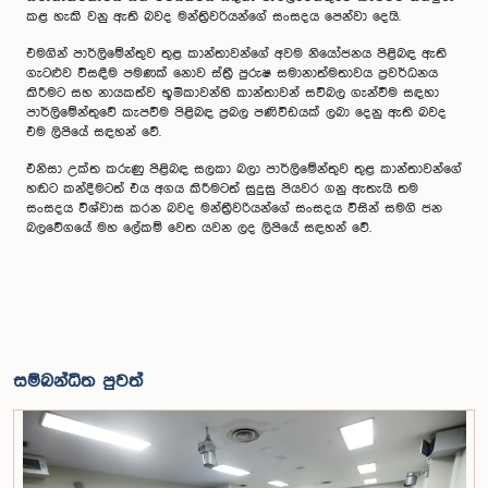
කළ හැකි වනු ඇති බවද මන්ත්‍රිවරියන්ගේ සංසදය පෙන්වා දෙයි.
එමගින් පාර්ලිමේන්තුව තුළ කාන්තාවන්ගේ අවම නියෝජනය පිළිබඳ ඇති
ගැටළුව විසඳීම පමණක් නොව ස්ත්‍රී පුරුෂ සමානාත්මතාවය ප්‍රවර්ධනය
කිරීමට සහ නායකත්ව භූමිකාවන්හි කාන්තාවන් සවිබල ගැන්වීම සඳහා
පාර්ලිමේන්තුවේ කැපවීම පිළිබඳ ප්‍රබල පණිවිඩයක් ලබා දෙනු ඇති බවද
එම ලිපියේ සඳහන් වේ.
එනිසා උක්ත කරුණු පිළිබඳ සලකා බලා පාර්ලිමේන්තුව තුළ කාන්තාවන්ගේ
හඬට කන්දීමටත් එය අගය කිරීමටත් සුදුසු පියවර ගනු ඇතැයි තම
සංසදය විශ්වාස කරන බවද මන්ත්‍රීවරියන්ගේ සංසදය විසින් සමගි ජන
බලවේගයේ මහ ලේකම් වෙත යවන ලද ලිපියේ සඳහන් වේ.
සම්බන්ධිත පුවත්