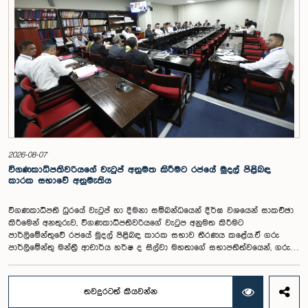
2026-08-07
විගණකාධිපතිවරියගේ වැටුප් අනුමත කිරීමට රජයේ මුදල් පිළිබඳ
කාරක සභාවේ අනුමැතිය
විගණකාධිපති ධුරයේ වැටුප් හා දීමනා සම්බන්ධයෙන් දීර්ඝ වශයෙන් සාකච්ඡා
කිරීමෙන් අනතුරුව, විගණකාධිපතිවරියගේ වැටුප අනුමත කිරීමට
පාර්ලිමේන්තුවේ රජයේ මුදල් පිළිබඳ කාරක සභාව තීරණය කළේය.ඒ ගරු
පාර්ලිමේන්තු මන්ත්‍රී ආචාර්ය හර්ෂ ද සිල්වා මහතාගේ සභාපතිත්වයෙන්, ගරු
නියෝජ්‍ය අමාත්‍යවරුන් වන චතුරංග අබේසිංහ, නිශාන්ත ජයවීර, ගරු
පාර්ලිමේන්තු මන්ත්‍රීවරුන් වන රවී කරුණානායක, නිමල් පලිහේන, විජේසිරි
බස්නායක, එම්.කේ.එම්. අස්ලම්, තිලිණ සමරකෝන් සහ චම්පික හෙට්ටිආරච්චි
තවදුරටත් කියවන්න
යන මහත්ම මහත්මීන්ගේ සහභාගීත්වයෙන් මෙම කාරක සභාව