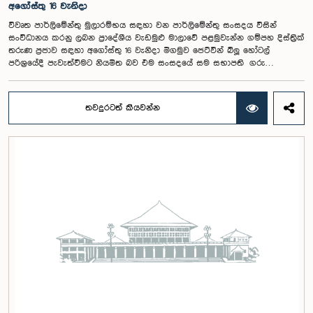
අගෝස්තු 16 වැනිදා
විවෘත පාර්ලිමේන්තු මුලාරම්භය සඳහා වන පාර්ලිමේන්තු සංසදය විසින්
සංවිධානය කරනු ලබන ප්‍රාදේශීය වැඩමුළු මාලාවේ පළමුවැන්න ගම්පහ දිස්ත්‍රික්
තරුණ ප්‍රජාව සඳහා අගෝස්තු 16 වැනිදා මීගමුව ජෙට්වින් බ්ලූ හෝටල්
පරිශ්‍රයේදී පැවැත්වීමට නියමිත බව එම සංසදයේ සම සභාපති ගරු
පාර්ලිමේන්තු මන්ත්‍රී ෂානක්කියන් රාජපුත්තිරන් රාසමාණික්කම් මහතා පැවසීය.ඒ
මහතාගේ ප්‍රධානත්වයෙන් 2026.08.05 දින පැවති එම සංසදයේ රැස්වීමේදී මීට
අදාළ සංවිධාන කටයුතු පිළිබඳව සාකච්ඡා කෙරිණි. තරුණ නියෝජිතයන්ගේ
තවදුරටත් කියවන්න
සහභාගීත්වයෙන් විවෘත පාර්ලිමේන්තු සංකල්පය තවදුරටත් ප්‍රවර්ධනය කිරීමේ
අරමුණින් මෙම වැඩමුළු මාලාව සංවිධානය කෙරෙන අතර සංසදයේ සාමාජික
මන්ත්‍රීවරු මෙන්ම ගම්පහ දිස්ත්‍රික් පාර්ලිමේන්තු මන්ත්‍රීවරුන් ද මෙම අවස්ථාවට
සහභාගී වීමට නියමිතය.මෙම වැඩමුළු මගීන් විශේෂයෙන් තරුණ ප්‍රජාව
පාර්ලිමේන්තු කටයුතු, ව්‍යවස්ථාදායක ක්‍රියාවලිය සහ විවෘත පාර්ලිමේන්තු
මූලධර්ම පිළිබඳ දැනුවත් කිරීම මෙන්ම, පාර්ලිමේන්තුව සහ පුරවැසියන් අතර
සම්බන්ධතාව තවදුරටත් ශක්තිමත් කිරීම ද අපේක්ෂා කෙරේ.මෙම රැස්වීමට
සංසදයේ සාමාජික මන්ත්‍රීවරු සහ වැඩමුළු මාලාව සඳහා අනුග්‍රාහකත්වය
සපයන සංවර්ධන සහකරු වන CII (Coalition for Inclusive Impact)
ආයතනයේ නියෝජිතයෝ එක්ව සිටියහ.මෙම වැඩමුළුව සඳහා සහභාගීවීමට
අපේක්ෂා කරන ගම්පහ දිස්ත්‍රික්කයේ වයස අවු 18 – 35 අතර තරුණ තරුණියන්
https://forms.gle/aVp5UzhLbtPSmVap8 සබැඳිය ඔස්සේ අදාළ පෝරමය
සම්පූර්ණ කොට ලියාපදිංචි විය විය යුතුය.