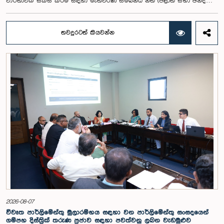
වාර්තාවක් සකස් කිරීම සඳහා මැතිවරණ සම්බන්ධ නීති (පළාත් සභා ඡන්ද
විමසීමට අදාළ නීති හැර) සමාලෝචනය කර පාර්ලිමේන්තුවට වාර්තා කිරීම සහ
ඒ පිළිබඳ යෝජනා හා නිර්දේශ ඉදිරිපත් කිරීම සඳහා වන පාර්ලිමේන්තු විශේෂ
කාරක සභාව විසින් විශේෂඥ මණ්ඩලයක් පත් කරන ලදී.ඒ මෙම විශේෂ
තවදුරටත් කියවන්න
කාරක සභාව රාජ්‍ය පරිපාලන, පළාත් සභා සහ පළාත් පාලන ගරු අමාත්‍ය
මහාචාර්ය ඒ.එච්.එම්.එච්. අබයරත්න මහතාගේ සභාපතිත්වයෙන්
පාර්ලිමේන්තුවේදී පසුගියදා රැස් වූ අවස්ථාවේදීය.එහිදී 2004, 2007 සහ 2022
වසරවල පාර්ලිමේන්තු තේරීම් කාරක සභා වාර්තා මෙන්ම පුද්ගලයන් හා
සංවිධාන විසින් ඉදිරිපත් කර ඇති යෝජනා 31ක් පදනම් කර ගනිමින් මැතිවරණ
ප්‍රතිසංස්කරණ සම්බන්ධයෙන් දීර්ඝ ලෙස සාකච්ඡා කෙරිණි.සාකච්ඡාවේදී පළාත්
පාලන මැතිවරණ ක්‍රමය සඳහා මිශ්‍ර මැතිවරණ ක්‍රමයක් හඳුන්වා දීම, සුළු පක්ෂ
හා සුළුතර කණ්ඩායම්වල නියෝජනය තහවුරු කිරීම, කාන්තා නියෝජනය
වැඩිදියුණු කිරීම, විද්‍යුත් ඡන්ද ක්‍රමවේදයක් හඳුන්වා දීම සහ කල්තියා ඡන්දය
ප්‍රකාශ කිරීමේ පහසුකම් සැලසීම ඇතුළු යෝජනා පිළිබඳව අවධානය යොමු
විය. එමෙන්ම විදේශගත ශ්‍රී ලාංකිකයන්ට ඡන්ද අයිතිය ලබාදීම සම්බන්ධයෙන්
වන යෝජනා පිළිබඳව ද සලකා බැලුණු අතර, ඒ සඳහා අවශ්‍ය නීතිමය හා
පරිපාලනමය ප්‍රතිපාදන පිළිබඳ වැඩිදුර අධ්‍යයනය කිරීමේ අවශ්‍යතාව
අවධාරණය කෙරිණි.කාරක සභාව විසින් පත් කළ විශේෂඥ මණ්ඩලය මඟින්
ලැබී ඇති යෝජනා 31 සහ පූර්ව පාර්ලිමේන්තු තේරීම් කාරක සභා වාර්තා
විශ්ලේෂණය කර ප්‍රායෝගික නිර්දේශ සහිත වාර්තාවක් සකස් කිරීමට නියමිත
අතර, එම නිර්දේශ සමාලෝචනය කිරීම සඳහා ඉදිරි කටයුතු සිදු කිරීමට කාරක
සභාව තීරණය කළේය.මෙම රැස්වීමට කාරක සභා සාමාජික ගරු අමාත්‍ය
ආචාර්ය උපාලි පන්නිලගේ මහතා සහ ගරු පාර්ලිමේන්තු මන්ත්‍රීවරුන් වන රවී
2026-08-07
කරුණානායක, රුවන්තිලක ජයකොඩි සහ කදිරවේලු ෂන්මුගම් කුගදාසන් යන
විවෘත පාර්ලිමේන්තු මුලාරම්භය සඳහා වන පාර්ලිමේන්තු සංසදයෙන්
මහත්වරු සහභාගී වූහ.
ගම්පහ දිස්ත්‍රික් තරුණ ප්‍රජාව සඳහා පවත්වනු ලබන වැඩමුළුව