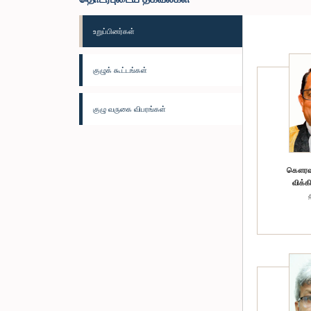
உறுப்பினர்கள்
குழுக் கூட்டங்கள்
குழு வருகை விபரங்கள்
கௌரவ (
விக்க