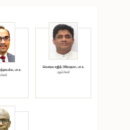
கௌரவ சஜித் பிரேமதாச, பா.உ.
்நாயக்க, பா.உ.
உறுப்பினர்
்பினர்