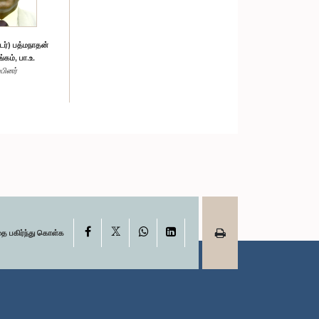
ர்) பத்மநாதன்
்கம், பா.உ.
்பினர்
X
Facebook
WhatsApp
LinkedIn
தை பகிர்ந்து கொள்க