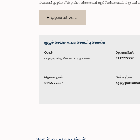
ஆணைக்குழுக்களின் தவிசாளர்களையும் உறுப்பினர்களையும் அலுவலர்க
குழுவை பின் தொடர
குழுச் செயலாளரை தொடர்பு கொள்க
பெயர்
தொலைபேசி
பாராளுமன்ற செயலாளர் நாயகம்
0112777228
தொலைநகல்
மின்னஞ்சல்
0112777227
sgp@parliamen
தொடர்புடைய தகவல்கள்