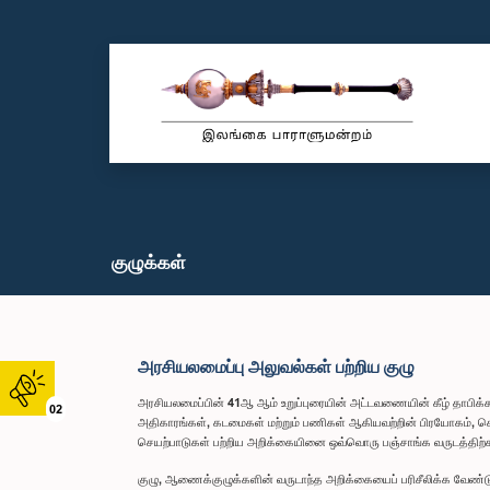
குழுக்கள்
அரசியலமைப்பு அலுவல்கள் பற்றிய குழு
அரசியலமைப்பின் 41ஆ ஆம் உறுப்புரையின் அட்டவணையின் கீழ் தாபிக்
02
அதிகாரங்கள், கடமைகள் மற்றும் பணிகள் ஆகியவற்றின் பிரயோகம், செ
செயற்பாடுகள் பற்றிய அறிக்கையினை ஒவ்வொரு பஞ்சாங்க வருடத்திற்காக
குழு, ஆணைக்குழுக்களின் வருடாந்த அறிக்கையைப் பரிசீலிக்க வேண