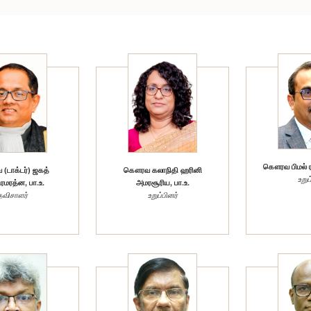
கௌரவ பிமல் ரத
டாக்டர்) ஜகத்
கௌரவ கலாநிதி ஹரினி
உறுப
ிரமரத்ன, பா.உ.
அமரசூரிய, பா.உ.
தவிசாளர்
உறுப்பினர்