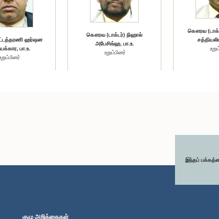
கௌரவ (டாக்ட
கௌரவ (டாக்டர்) நிஹால்
்டத்தரணி ஹர்ஷன
சத்தியலிங
அபேசிங்ஹ, பா.உ.
க்கார, பா.உ.
உறுப
உறுப்பினர்
உறுப்பினர்
இந்தப் பக்கத்
குழு அறிக்கைகள்