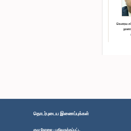
கௌரவ சட
நானாய
தொடர்புடைய இணைப்புக்கள்
குழு நேரலை - பதிவுருத்தப்பட்ட