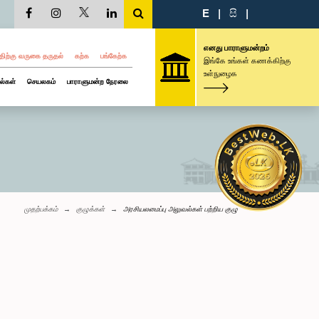
E
|
සි
|
எனது பாராளுமன்றம்
திற்கு வருகை தருதல்
கற்க
பங்கேற்க
இங்கே உங்கள் கணக்கிற்கு
உள்நுழைக
ல்கள்
செயலகம்
பாராளுமன்ற நேரலை
முதற்பக்கம்
குழுக்கள்
அரசியலமைப்பு அலுவல்கள் பற்றிய குழு