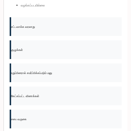
வழங்கப்படவில்லை
சட்டவாக்க வரலாறு
குழுக்கள்
உறுப்பினரால் சமர்ப்பிக்கப்படும் மனு
கேட்கப்பட்ட வினாக்கள்
சபை வருகை