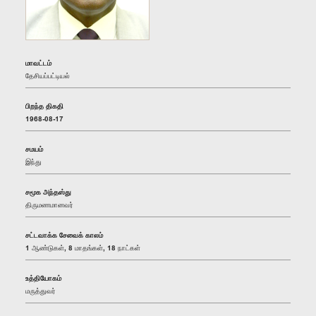
மாவட்டம்
தேசியப்பட்டியல்
பிறந்த திகதி
1968-08-17
சமயம்
இந்து
சமூக அந்தஸ்து
திருமணமானவர்
சட்டவாக்க சேவைக் காலம்
1 ஆண்டுகள், 8 மாதங்கள், 18 நாட்கள்
உத்தியோகம்
மருத்துவர்