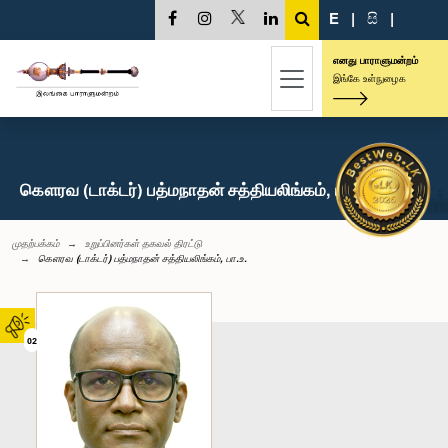
E
|
සි
|
எனது பாராளுமன்றம்
இங்கே உள்நுழைக
கௌரவ (டாக்டர்) பத்மநாதன் சத்தியலிங்கம், பா.உ.
முதற்பக்கம்
உறுப்பினர்கள் தகவல் திரட்டு
கௌரவ (டாக்டர்) பத்மநாதன் சத்தியலிங்கம், பா.உ.
02