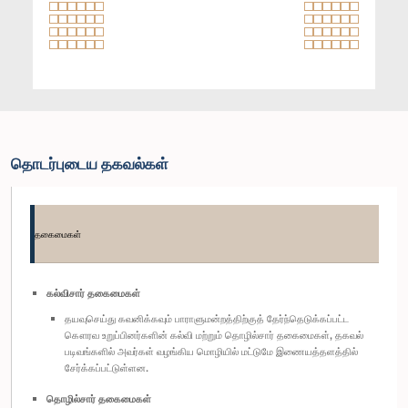
தொடர்புடைய தகவல்கள்
தகைமைகள்
கல்விசார் தகைமைகள்
தயவுசெய்து கவனிக்கவும் பாராளுமன்றத்திற்குத் தேர்ந்தெடுக்கப்பட்ட
கௌரவ உறுப்பினர்களின் கல்வி மற்றும் தொழில்சார் தகைமைகள், தகவல்
படிவங்களில் அவர்கள் வழங்கிய மொழியில் மட்டுமே இணையத்தளத்தில்
சேர்க்கப்பட்டுள்ளன.
தொழில்சார் தகைமைகள்