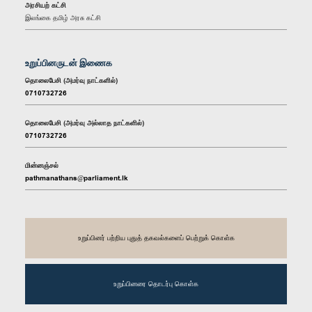
அரசியற் கட்சி
இலங்கை தமிழ் அரசு கட்சி
உறுப்பினருடன் இணைக
தொலைபேசி (அமர்வு நாட்களில்)
0710732726
தொலைபேசி (அமர்வு அல்லாத நாட்களில்)
0710732726
மின்னஞ்சல்
pathmanathans@parliament.lk
உறுப்பினர் பற்றிய புதுத் தகவல்களைப் பெற்றுக் கொள்க
உறுப்பினரை தொடர்பு கொள்க