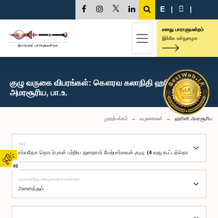
E
|
සි
|
எனது பாராளுமன்றம்
இங்கே உள்நுழைக
குழு வருகை விபரங்கள்: கௌரவ கலாநிதி ஹரினி
அமரசூரிய, பா.உ.
முதற்பக்கம்
வருகைகள்
ஹரினி அமரசூரிய
குழு
02
சமூகமளித்தார்/சமூகமளிக்கவில்லை