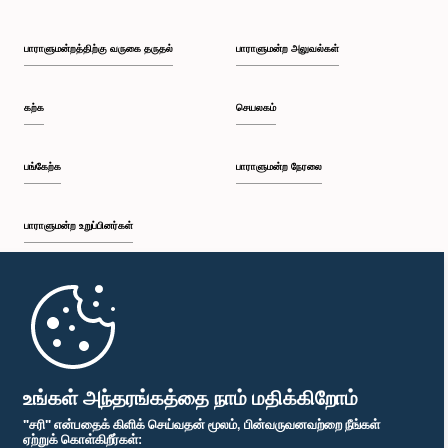
பாராளுமன்றத்திற்கு வருகை தருதல்
பாராளுமன்ற அலுவல்கள்
கற்க
செயலகம்
பங்கேற்க
பாராளுமன்ற நேரலை
பாராளுமன்ற உறுப்பினர்கள்
முதற்பக்கம்
பாராளுமன்ற கையடக்க செயலி
உங்கள் அந்தரங்கத்தை நாம் மதிக்கிறோம்
"சரி" என்பதைக் கிளிக் செய்வதன் மூலம், பின்வருவனவற்றை நீங்கள்
ஏற்றுக் கொள்கிறீர்கள்: