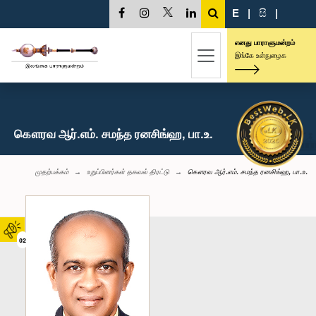
E
|
සි
|
எனது பாராளுமன்றம்
இங்கே உள்நுழைக
கௌரவ ஆர்.எம். சமந்த ரனசிங்ஹ, பா.உ.
முதற்பக்கம்
உறுப்பினர்கள் தகவல் திரட்டு
கௌரவ ஆர்.எம். சமந்த ரனசிங்ஹ, பா.உ.
02