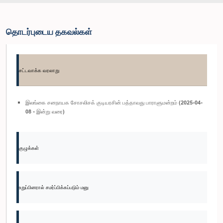
தொடர்புடைய தகவல்கள்
சட்டவாக்க வரலாறு
இலங்கை சனநாயக சோசலிசக் குடியரசின் பத்தாவது பாராளுமன்றம் (2025-04-
08 - இன்று வரை)
குழுக்கள்
உறுப்பினரால் சமர்ப்பிக்கப்படும் மனு