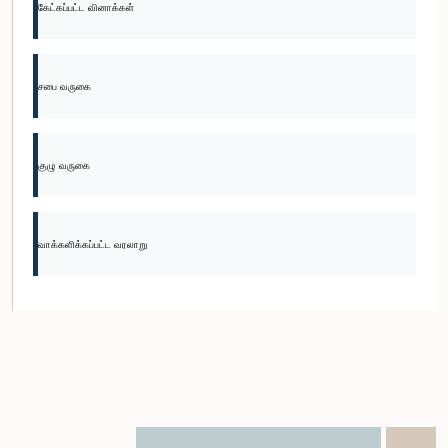
கேட்கப்பட்ட வினாக்கள்
சபை வருகை
குழு வருகை
வாக்களிக்கப்பட்ட வரலாறு