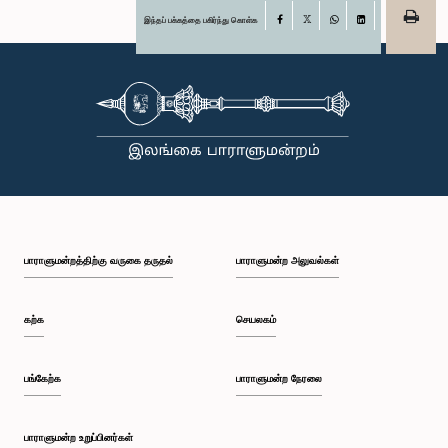
இந்தப் பக்கத்தை பகிர்ந்து கொள்க
Facebook
X
WhatsApp
LinkedIn
பாராளுமன்றத்திற்கு வருகை தருதல்
பாராளுமன்ற அலுவல்கள்
கற்க
செயலகம்
பங்கேற்க
பாராளுமன்ற நேரலை
பாராளுமன்ற உறுப்பினர்கள்