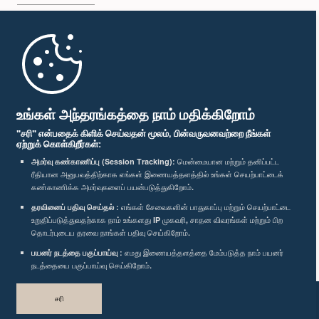
முதற்பக்கம்
பாராளுமன்ற கையடக்க செயலி
உங்கள் அந்தரங்கத்தை நாம் மதிக்கிறோம்
"சரி" என்பதைக் கிளிக் செய்வதன் மூலம், பின்வருவனவற்றை நீங்கள்
ஏற்றுக் கொள்கிறீர்கள்:
அமர்வு கண்காணிப்பு (Session Tracking):
மென்மையான மற்றும் தனிப்பட்ட
ரீதியான அனுபவத்திற்காக எங்கள் இணையத்தளத்தில் உங்கள் செயற்பாட்டைக்
எம்மை பின்தொடர்க :
கண்காணிக்க அமர்வுகளைப் பயன்படுத்துகிறோம்.
தரவினைப் பதிவு செய்தல் :
எங்கள் சேவைகளின் பாதுகாப்பு மற்றும் செயற்பாட்டை
உறுதிப்படுத்துவதற்காக நாம் உங்களது IP முகவரி, சாதன விவரங்கள் மற்றும் பிற
விருதுகள்
தொடர்புடைய தரவை நாங்கள் பதிவு செய்கிறோம்.
பயனர் நடத்தை பகுப்பாய்வு :
எமது இணையத்தளத்தை மேம்படுத்த நாம் பயனர்
தனியுரிமைக் கொள்கை
நடத்தையை பகுப்பாய்வு செய்கிறோம்.
பதிப்புரிமை © இலங்கை பாராளுமன்றம்.
சரி
முழுப்பதிப்புரிமையுடையது.
வடிவமைத்து உருவாக்கியது
TekGeeks