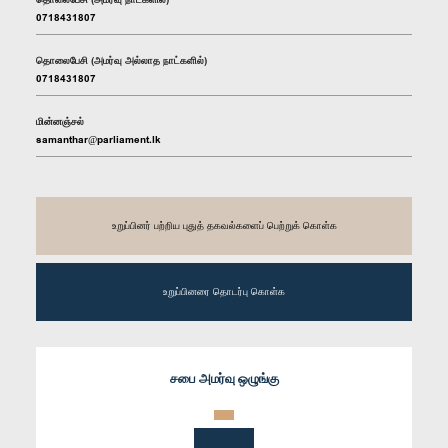
0718431807
தொலைபேசி (அமர்வு அல்லாத நாட்களில்)
0718431807
மின்னஞ்சல்
samanthar@parliament.lk
உறுப்பினர் பற்றிய புதுத் தகவல்களைப் பெற்றுக் கொள்க
உறுப்பினரை தொடர்பு கொள்க
சபை அமர்வு ஒழுங்கு