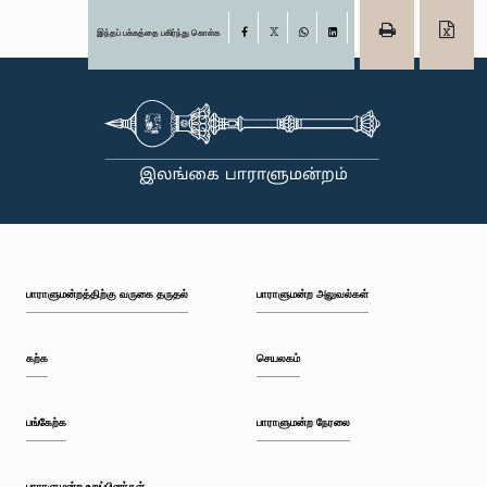
இந்தப் பக்கத்தை பகிர்ந்து கொள்க
Facebook
X
WhatsApp
LinkedIn
பாராளுமன்றத்திற்கு வருகை தருதல்
பாராளுமன்ற அலுவல்கள்
கற்க
செயலகம்
பங்கேற்க
பாராளுமன்ற நேரலை
பாராளுமன்ற உறுப்பினர்கள்