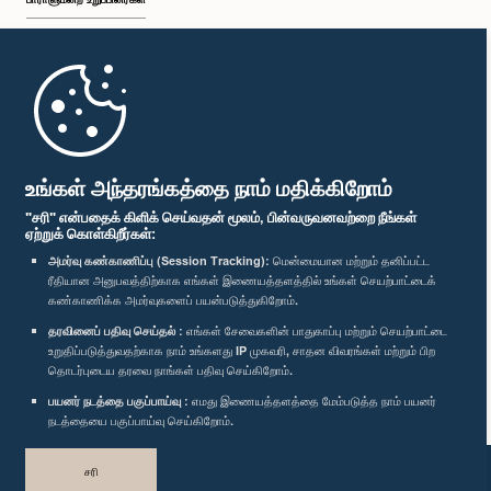
முதற்பக்கம்
பாராளுமன்ற கையடக்க செயலி
உங்கள் அந்தரங்கத்தை நாம் மதிக்கிறோம்
"சரி" என்பதைக் கிளிக் செய்வதன் மூலம், பின்வருவனவற்றை நீங்கள்
ஏற்றுக் கொள்கிறீர்கள்:
அமர்வு கண்காணிப்பு (Session Tracking):
மென்மையான மற்றும் தனிப்பட்ட
ரீதியான அனுபவத்திற்காக எங்கள் இணையத்தளத்தில் உங்கள் செயற்பாட்டைக்
எம்மை பின்தொடர்க :
கண்காணிக்க அமர்வுகளைப் பயன்படுத்துகிறோம்.
தரவினைப் பதிவு செய்தல் :
எங்கள் சேவைகளின் பாதுகாப்பு மற்றும் செயற்பாட்டை
விருதுகள்
உறுதிப்படுத்துவதற்காக நாம் உங்களது IP முகவரி, சாதன விவரங்கள் மற்றும் பிற
தொடர்புடைய தரவை நாங்கள் பதிவு செய்கிறோம்.
பயனர் நடத்தை பகுப்பாய்வு :
எமது இணையத்தளத்தை மேம்படுத்த நாம் பயனர்
தனியுரிமைக் கொள்கை
நடத்தையை பகுப்பாய்வு செய்கிறோம்.
பதிப்புரிமை © இலங்கை பாராளுமன்றம்.
சரி
முழுப்பதிப்புரிமையுடையது.