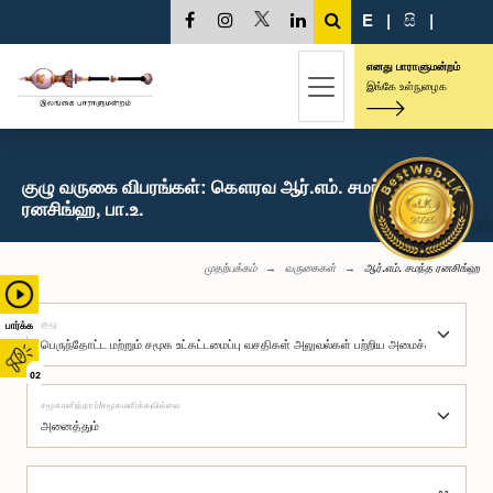
E
|
සි
|
எனது பாராளுமன்றம்
இங்கே உள்நுழைக
குழு வருகை விபரங்கள்: கௌரவ ஆர்.எம். சமந்த
ரனசிங்ஹ, பா.உ.
முதற்பக்கம்
வருகைகள்
ஆர்.எம். சமந்த ரனசிங்ஹ
குழு
பார்க்க
02
சமூகமளித்தார்/சமூகமளிக்கவில்லை