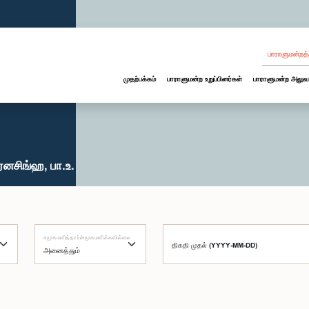
பாராளுமன்றத்
முதற்பக்கம்
பாராளுமன்ற உறுப்பினர்கள்
பாராளுமன்ற அலுவ
ரனசிங்ஹ, பா.உ.
சமூகமளித்தார்/சமூகமளிக்கவில்லை
திகதி முதல் (YYYY-MM-DD)