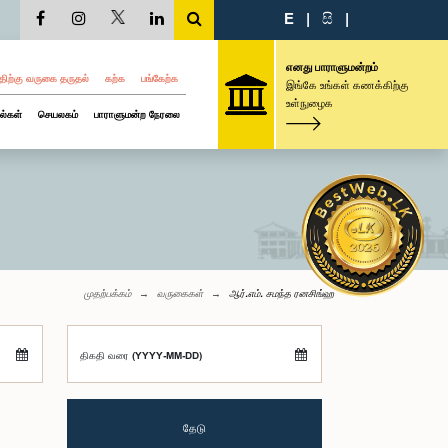
E
|
සි
|
எனது பாராளுமன்றம்
திற்கு வருகை தருதல்
கற்க
பங்கேற்க
இங்கே உங்கள் கணக்கிற்கு
உள்நுழைக
ல்கள்
செயலகம்
பாராளுமன்ற நேரலை
முதற்பக்கம்
வருகைகள்
ஆர்.எம். சமந்த ரனசிங்ஹ
திகதி வரை (YYYY-MM-DD)
தேடு