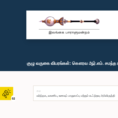
குழு வருகை விபரங்கள்: கௌரவ ஆர்.எம். சமந்த 
குழு
02