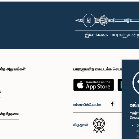
ன்ற அலுவல்கள்
பாராளுமன்ற கையடக்க செயலி
்
உங்
எம்மை பின்தொடர்க :
"சரி
ன்ற நேரலை
கொள்க
விருதுகள்
அ
அ
அ