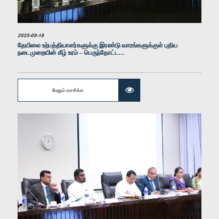
2025-09-18
தேயிலை உற்பத்தியாளர்களுக்கு இரண்டு வாரங்களுக்குள் புதிய
நடைமுறையின் கீழ் உரம் – பெருந்தோட்ட...
கௌரவ நயன வாசலதிலக, பா.உ.
உறுப்பினர்
மேலும் வாசிக்க
கௌரவ கே. சுஜித் சஞ்ஜய பெரேரா, பா.உ.
உறுப்பினர்