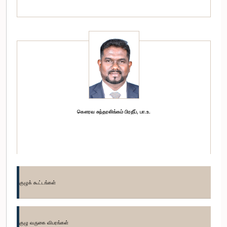
கௌரவ சுந்தரலிங்கம் பிரதீப், பா.உ.
குழுக் கூட்டங்கள்
குழு வருகை விபரங்கள்