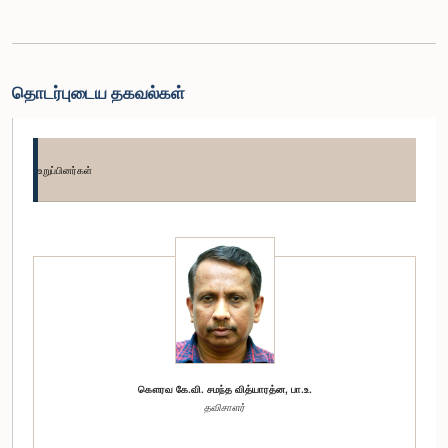
தொடர்புடைய தகவல்கள்
உறுப்பினர்கள்
கௌரவ கே.வி. சமந்த வித்யாரத்ன, பா.உ.
தவிசாளர்