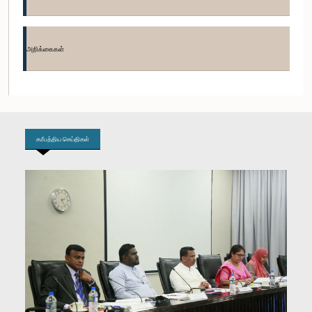
கௌரவ பழனி திகாம்பரம், பா.உ.
உறுப்பினர்
அறிக்கைகள்
சமீபத்திய செய்திகள்
கௌரவ (கலாநிதி) வீ.எஸ். இராதாகிருஷ்ணன், பா.உ.
உறுப்பினர்