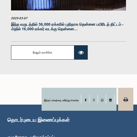
2025-03-07
இந்த வருடத்தில் 36,000 ஏக்கரில் புதிதாக தென்னை பயிரிடத் திட்டம் -
அதில் 16,000 ஏக்கர் வடக்கு தென்னை...
மேலும் வாசிக்க
கௌரவ அஜித் அகலகட, பா.உ.
உறுப்பினர்
இந்தப் பக்கத்தை பகிர்ந்து கொள்க
Facebook
X
WhatsApp
LinkedIn
தொடர்புடைய இணைப்புக்கள்