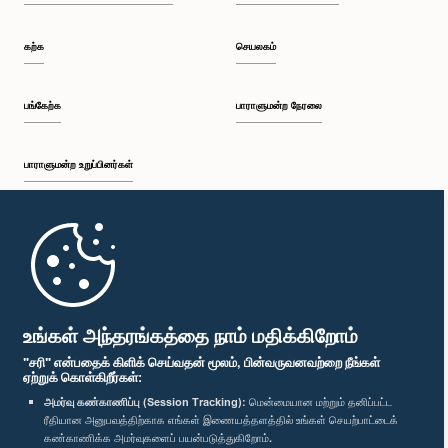
கற்க
செயலகம்
பங்கேற்க
பாராளுமன்ற நேரலை
கௌரவ அஜந்த கம்மெத்தெகே, பா.உ.
பாராளுமன்ற உறுப்பினர்கள்
உறுப்பினர்
முதற்பக்கம்
பாராளுமன்ற கையடக்க செயலி
உங்கள் அந்தரங்கத்தை நாம் மதிக்கிறோம்
"சரி" என்பதைக் கிளிக் செய்வதன் மூலம், பின்வருவனவற்றை நீங்கள்
ஏற்றுக் கொள்கிறீர்கள்:
அமர்வு கண்காணிப்பு (Session Tracking):
மென்மையான மற்றும் தனிப்பட்ட
ரீதியான அனுபவத்திற்காக எங்கள் இணையத்தளத்தில் உங்கள் செயற்பாட்டைக்
எம்மை பின்தொடர்க :
கௌரவ ரீ.கே. ஜயசுந்தர, பா.உ.
கண்காணிக்க அமர்வுகளைப் பயன்படுத்துகிறோம்.