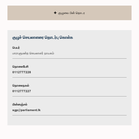
குழுவை பின் தொடர
குழுச் செயலாளரை தொடர்பு கொள்க
பெயர்
பாராளுமன்ற செயலாளர் நாயகம்
தொலைபேசி
0112777228
தொலைநகல்
0112777227
மின்னஞ்சல்
sgp@parliament.lk