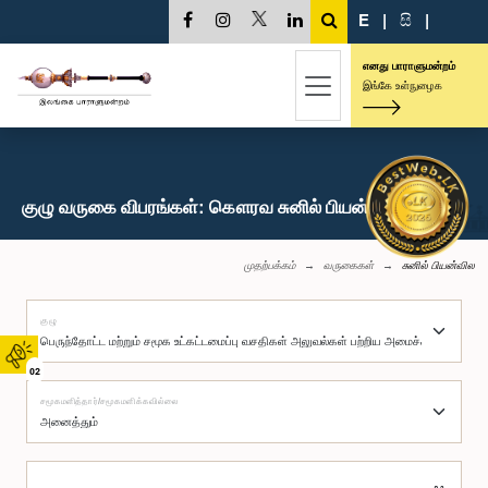
E
|
සි
|
எனது பாராளுமன்றம்
இங்கே உள்நுழைக
குழு வருகை விபரங்கள்: கௌரவ சுனில் பியன்வில, பா.உ.
முதற்பக்கம்
வருகைகள்
சுனில் பியன்வில
குழு
02
சமூகமளித்தார்/சமூகமளிக்கவில்லை