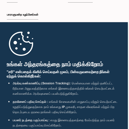
பாராளுமன்ற உறுப்பினர்கள்
முதற்பக்கம்
பாராளுமன்ற கையடக்க செயலி
உங்கள் அந்தரங்கத்தை நாம் மதிக்கிறோம்
"சரி" என்பதைக் கிளிக் செய்வதன் மூலம், பின்வருவனவற்றை நீங்கள்
ஏற்றுக் கொள்கிறீர்கள்:
அமர்வு கண்காணிப்பு (Session Tracking):
மென்மையான மற்றும் தனிப்பட்ட
ரீதியான அனுபவத்திற்காக எங்கள் இணையத்தளத்தில் உங்கள் செயற்பாட்டைக்
எம்மை பின்தொடர்க :
கண்காணிக்க அமர்வுகளைப் பயன்படுத்துகிறோம்.
தரவினைப் பதிவு செய்தல் :
எங்கள் சேவைகளின் பாதுகாப்பு மற்றும் செயற்பாட்டை
விருதுகள்
உறுதிப்படுத்துவதற்காக நாம் உங்களது IP முகவரி, சாதன விவரங்கள் மற்றும் பிற
தொடர்புடைய தரவை நாங்கள் பதிவு செய்கிறோம்.
பயனர் நடத்தை பகுப்பாய்வு :
எமது இணையத்தளத்தை மேம்படுத்த நாம் பயனர்
தனியுரிமைக் கொள்கை
நடத்தையை பகுப்பாய்வு செய்கிறோம்.