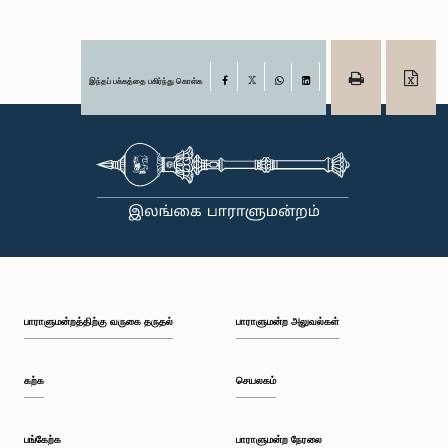
இந்தப் பக்கத்தை பகிர்ந்து கொள்க
Facebook
X
WhatsApp
LinkedIn
பாராளுமன்றத்திற்கு வருகை தருதல்
பாராளுமன்ற அலுவல்கள்
கற்க
செயலகம்
பங்கேற்க
பாராளுமன்ற நேரலை