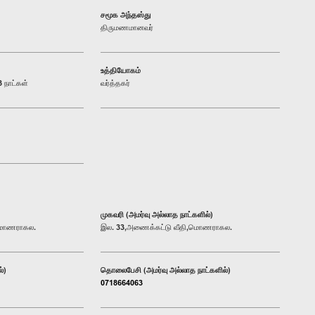
சமூக அந்தஸ்து
திருமணமானவர்
உத்தியோகம்
 நாட்கள்
வர்த்தகர்
முகவரி (அமர்வு அல்லாத நாட்களில்)
,மொணராகல.
இல. 33,அணைக்கட்டு வீதி,மொணராகல.
்)
தொலைபேசி (அமர்வு அல்லாத நாட்களில்)
0718664063