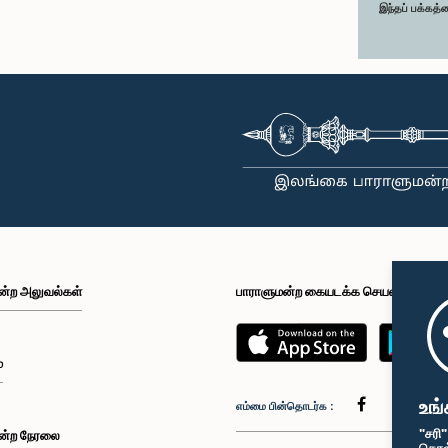
இந்தப் பக்கத்
ன்ற அலுவல்கள்
பாராளுமன்ற கையடக்க செயலி
்
உங்
எம்மை பின்தொடர்க :
"சரி
ன்ற நேரலை