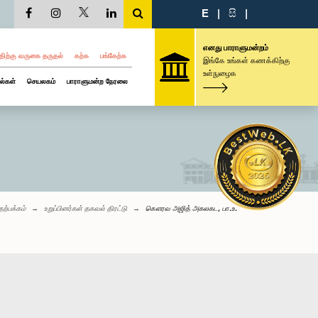
E
|
සි
|
எனது பாராளுமன்றம்
திற்கு வருகை தருதல்
கற்க
பங்கேற்க
இங்கே உங்கள் கணக்கிற்கு
உள்நுழைக
ல்கள்
செயலகம்
பாராளுமன்ற நேரலை
தற்பக்கம்
உறுப்பினர்கள் தகவல் திரட்டு
கௌரவ அஜித் அகலகட, பா.உ.