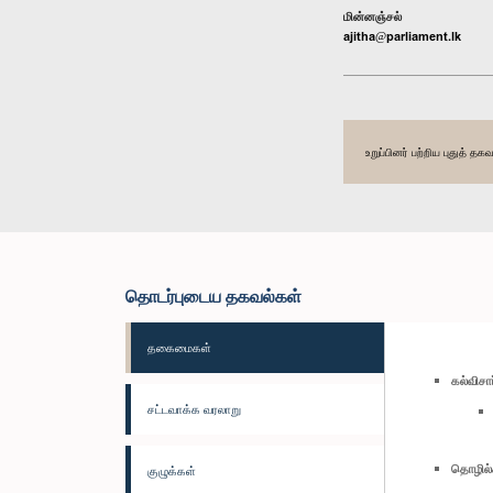
மின்னஞ்சல்
ajitha@parliament.lk
உறுப்பினர் பற்றிய புதுத் 
தொடர்புடைய தகவல்கள்
தகைமைகள்
கல்விச
சட்டவாக்க வரலாறு
தொழில்
குழுக்கள்