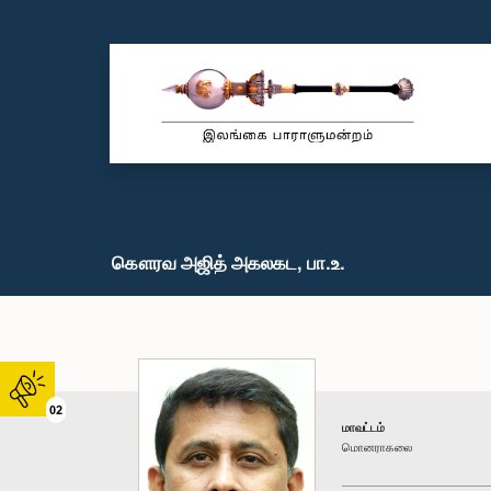
கௌரவ அஜித் அகலகட, பா.உ.
02
மாவட்டம்
மொனராகலை