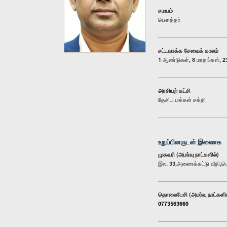
சமயம்
பௌத்தர்
சட்டவாக்க சேவைக் காலம்
1 ஆண்டுகள், 8 மாதங்கள், 23
அரசியற் கட்சி
தேசிய மக்கள் சக்தி
உறுப்பினருடன் இணைக
முகவரி (அமர்வு நாட்களில்)
இல. 33,அணைக்கட்டு வீதி
தொலைபேசி (அமர்வு நாட்களில
0773563660