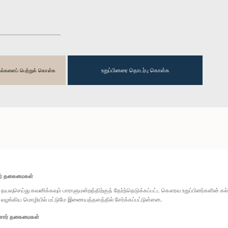
உறுப்பினரை தொடர்பு கொள்க
தகவல்களைப் பெற்றுக் கொள்க
ார் தகைமைகள்
தயவுசெய்து கவனிக்கவும் பாராளுமன்றத்திற்குத் தேர்ந்தெடுக்கப்பட்ட கௌரவ உறுப்பினர்களின் க
வழங்கிய மொழியில் மட்டுமே இணையத்தளத்தில் சேர்க்கப்பட்டுள்ளன.
சார் தகைமைகள்