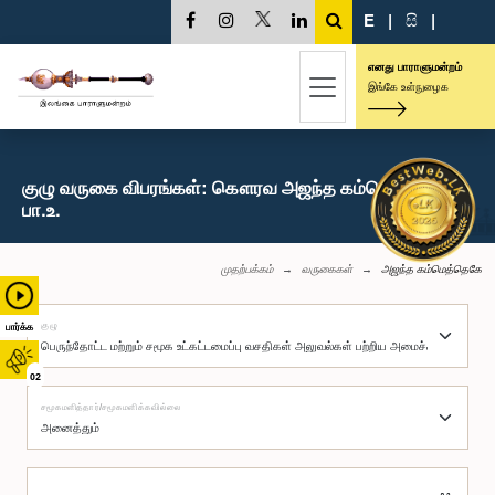
E
|
සි
|
எனது பாராளுமன்றம்
இங்கே உள்நுழைக
குழு வருகை விபரங்கள்: கௌரவ அஜந்த கம்மெத்தெகே,
பா.உ.
முதற்பக்கம்
வருகைகள்
அஜந்த கம்மெத்தெகே
குழு
பார்க்க
02
சமூகமளித்தார்/சமூகமளிக்கவில்லை