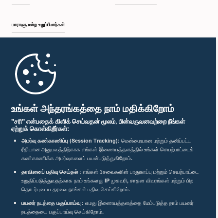
பாராளுமன்ற உறுப்பினர்கள்
முதற்பக்கம்
பாராளுமன்ற கையடக்க செயலி
உங்கள் அந்தரங்கத்தை நாம் மதிக்கிறோம்
"சரி" என்பதைக் கிளிக் செய்வதன் மூலம், பின்வருவனவற்றை நீங்கள்
ஏற்றுக் கொள்கிறீர்கள்:
அமர்வு கண்காணிப்பு (Session Tracking):
மென்மையான மற்றும் தனிப்பட்ட
ரீதியான அனுபவத்திற்காக எங்கள் இணையத்தளத்தில் உங்கள் செயற்பாட்டைக்
எம்மை பின்தொடர்க :
கண்காணிக்க அமர்வுகளைப் பயன்படுத்துகிறோம்.
தரவினைப் பதிவு செய்தல் :
எங்கள் சேவைகளின் பாதுகாப்பு மற்றும் செயற்பாட்டை
விருதுகள்
உறுதிப்படுத்துவதற்காக நாம் உங்களது IP முகவரி, சாதன விவரங்கள் மற்றும் பிற
தொடர்புடைய தரவை நாங்கள் பதிவு செய்கிறோம்.
பயனர் நடத்தை பகுப்பாய்வு :
எமது இணையத்தளத்தை மேம்படுத்த நாம் பயனர்
தனியுரிமைக் கொள்கை
நடத்தையை பகுப்பாய்வு செய்கிறோம்.