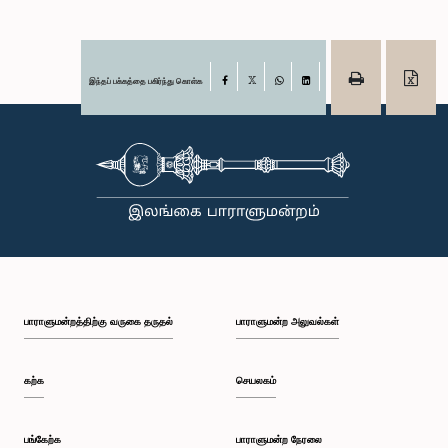
இந்தப் பக்கத்தை பகிர்ந்து கொள்க
Facebook
X
WhatsApp
LinkedIn
பாராளுமன்றத்திற்கு வருகை தருதல்
பாராளுமன்ற அலுவல்கள்
கற்க
செயலகம்
பங்கேற்க
பாராளுமன்ற நேரலை