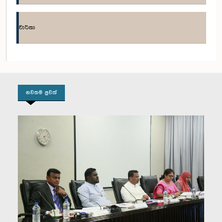
ගරු පලනි දිගම්බරම් මහතා, පා.ම.
සාමාජික
වාර්තා
නවතම පුවත්
ගරු (ආචාර්ය) වී.එස්. රාධක්‍රිෂ්ණන් මහතා, පා.ම.
සාමාජික