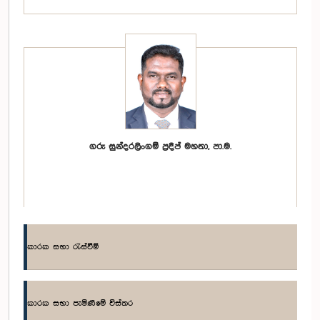
ගරු සුන්දරලිංගම් ප්‍රදීප් මහතා, පා.ම.
කාරක සභා රැස්වීම්
කාරක සභා පැමිණීමේ විස්තර