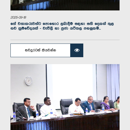
2025-09-18
තේ වගාකරුවන්ට පොහොර ලබාදීම සඳහා සති දෙකක් තුළ
නව ක්‍රමවේදයක් - වැවිලි හා ප්‍රජා යටිතල පහසුකම්...
ගරු නයන වාසලතිලක මහතා, පා.ම.
සාමාජික
තවදුරටත් කියවන්න
ගරු කේ. සුජිත් සංජය පෙරේරා මහතා, පා.ම.
සාමාජික