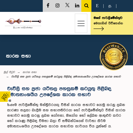
E
|
த
|
මගේ පාර්ලිමේන්තුව
මෙතැනින් පිවිසෙන්න
කාරක සභා
මුල් පිටුව
කාරක සභා
වැවිලි සහ ප්‍රජා යටිතල පහසුකම් කටයුතු පිළිබඳ අමාත්‍යාංශයීය උපදේශක කාරක සභාව
වැවිලි සහ ප්‍රජා යටිතල පහසුකම් කටයුතු පිළිබඳ
අමාත්‍යාංශයීය උපදේශක කාරක සභාව
02
ඕනෑම පාර්ලිමේන්තු මන්ත්‍රීවරයකු විසින් කාරක සභාවට යොමු කරනු ලබන
කාරණා සලකා බැලීම සහ සභාපතිවරයා හෝ පාර්ලිමේන්තුව විසින් කාරක
සභාවට යොමු කරනු ලබන යෝජනා, නියෝග හෝ ලේඛන ඇතුළුව කවර
හෝ කරුණු පිළිබඳ විමසා බලා ඒ සම්බන්ධයෙන් වාර්තා කිරීම
අමාත්‍යාංශයීය උපදේශක කාරක සභාවක කාර්යය විය යුත්තේ ය.