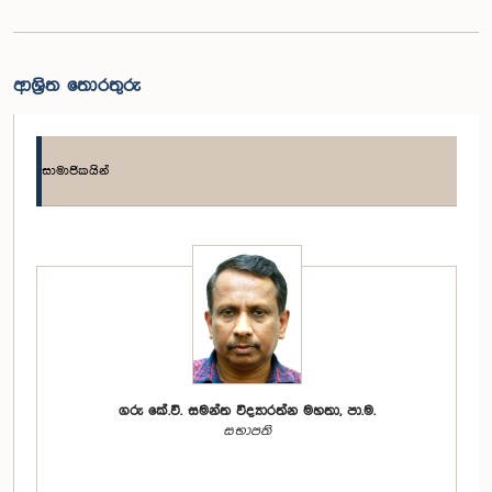
ආශ්‍රිත තොරතුරු
සාමාජිකයින්
ගරු කේ.වී. සමන්ත විද්‍යාරත්න මහතා, පා.ම.
සභාපති