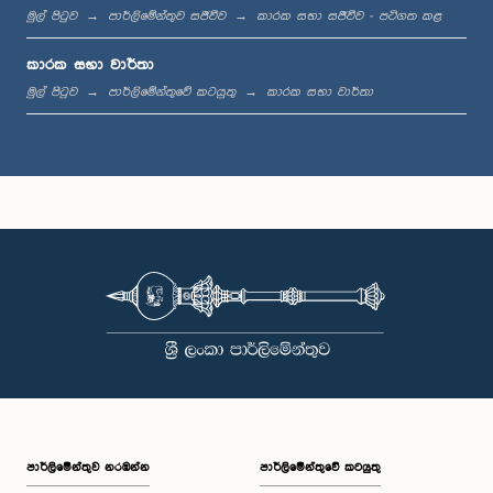
මුල් පිටුව
පාර්ලිමේන්තුව සජීවීව
කාරක සභා සජීවීව - පටිගත කළ
ගරු අබූබකර් අතම්බාවා මහතා, පා.ම.
කාරක සභා වාර්තා
සාමාජික
මුල් පිටුව
පාර්ලිමේන්තුවේ කටයුතු
කාරක සභා වාර්තා
ගරු ක්‍රිෂ්නන් කලෙයිචෙල්වි මෙනවිය, පා.ම.
සාමාජික
පාර්ලි‌මේන්තුව නරඹන්න
පාර්ලිමේන්තුවේ කටයුතු