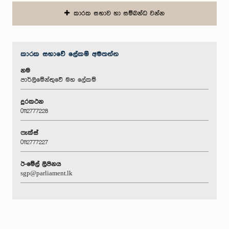
කාරක සභාව හා සම්බන්ධ වන්න
කාරක සභා‌වේ ලේකම් අමතන්න
නම
පාර්ලිමේන්තුවේ මහ ලේකම්
දුරකථන
0112777228
ෆැක්ස්
0112777227
ඊ-මේල් ලිපිනය
sgp@parliament.lk