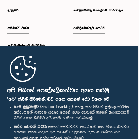
දැනුමට
පාර්ලිමේන්තු මහලේකම් කාර්යාලය
සම්බන්ධ වන්න
පාර්ලිමේන්තුව සජීවීව
ගරු අජන්ත ගම්මැද්දෙගේ මහතා, පා.ම.
පාර්ලි‌මේන්තුවේ මන්ත්‍රීවරු
සාමාජික
මුල් පිටුව
පාර්ලිමේන්තු ජංගම යෙදුම
අපි ඔබගේ පෞද්ගලිකත්වය අගය කරමු
"හරි" ක්ලික් කිරීමෙන්, ඔබ පහත සඳහන් දේට එකඟ වේ:
සැසි ලුහුබැඳීම (Session Tracking):
පහසු සහ වඩාත් පුද්ගලාරෝපිත
අත්දැකීමක් ලබාදීම සඳහා අපගේ වෙබ් අඩවියේ ඔබගේ ක්‍රියාකාරකම්
නිරීක්ෂණය කිරීමට අපි සැසි භාවිතා කරන්නෙමු.
අප හා සම්බන්ධ වී සිටින්න :
දත්ත සටහන් කිරීම:
අපගේ සේවාවන්හි ආරක්ෂාව සහ ක්‍රියාකාරීත්වය
ගරු ටී.කේ. ජයසුන්දර මහතා, පා.ම.
සහතික කිරීම සඳහා අපි ඔබගේ IP ලිපිනය, උපාංග විස්තර සහ
සාමාජික
අනෙකුත් අදාළ දත්ත සටහන් කරගන්නෙමු.