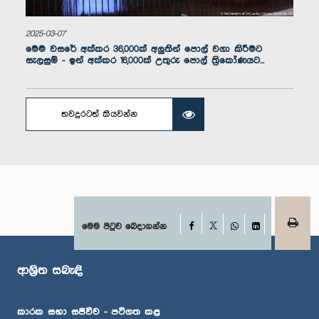
2025-03-07
මෙම වසරේ අක්කර 36,000ක් අලුතින් පොල් වගා කිරීමට
සැලසුම් - ඉන් අක්කර 16,000ක් උතුරු පොල් ත්‍රිකෝණයට...
තවදුරටත් කියවන්න
ගරු අජිත් අගලකඩ මහතා, පා.ම.
සාමාජික
Facebook
මෙම පිටුව බෙදාගන්න
X
WhatsApp
LinkedIn
ආශ්‍රිත සබැඳි
කාරක සභා සජීවීව - පටිගත කළ