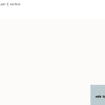
ලබා දී නොමැත
මෙම පි