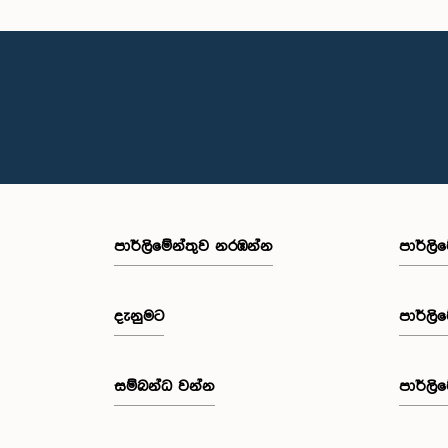
පාර්ලි‌මේන්තුව නරඹන්න
පාර්ලි
දැනුමට
පාර්ලි
සම්බන්ධ වන්න
පාර්ලි