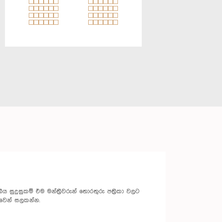
 සුදුසුකම් එම මන්ත්‍රීවරුන් තොරතුරු පත්‍රිකා වලට
වෙන් සලකන්න.