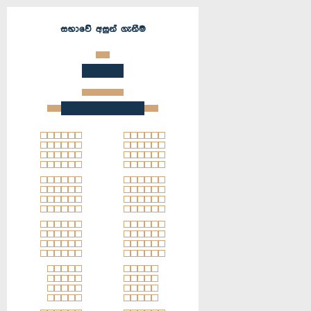
සභාවේ අසුන් ගැනීම