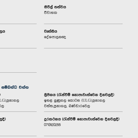
සිවිල් තත්වය
විවාහක
ාලය
වෘත්තිය
දේශපාලනඥ
ග සම්බන්ධ වන්න
)
ලිපිනය (රැස්වීම් නොපැවැත්වෙන දිනවලදී)
G),පූනාගල
ඉහළ ලුණුගල කොටස (ULG),පූනාගල
ෙල
වත්ත,පූනාගල, බණ්ඩාරවෙල
ලදී)
දුරකථනය (රැස්වීම් නොපැවැත්වෙන දිනවලදී)
0713120255