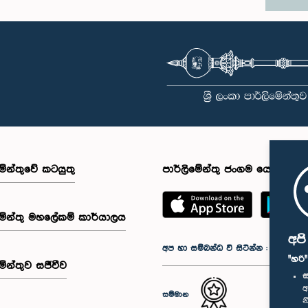
මේන්තුවේ කටයුතු
පාර්ලිමේන්තු ජංගම යෙදුම
මේන්තු මහලේකම් කාර්යාලය
අප
අප හා සම්බන්ධ වී සිටින්න :
"හරි
මේන්තුව සජීවීව
ස
අ
සම්මාන
න