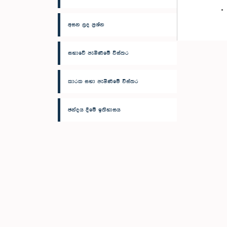
අසන ලද ප්‍රශ්න
සභාවේ පැමිණීමේ විස්තර
කාරක සභා පැමිණීමේ විස්තර
ඡන්දය දීමේ ඉතිහාසය