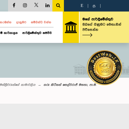
E
|
த
|
මගේ පාර්ලිමේන්තුව
ව නරඹන්න
දැනුමට
සම්බන්ධ වන්න
ඔබගේ ගිණුමට මෙතැනින්
පිවිසෙන්න
ම් කාර්යාලය
පාර්ලිමේන්තුව සජීවීව
මන්ත්‍රීවරුන්‌ගේ නාමාවලිය
ගරු කිට්නන් සෙල්වරාජ් මහතා, පා.ම.