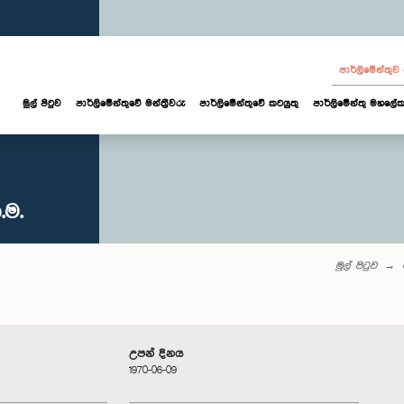
පාර්ලි‌මේන්තු
මුල් පිටුව
පාර්ලි‌මේන්තුවේ මන්ත්‍රීවරු
පාර්ලිමේන්තුවේ කටයුතු
පාර්ලිමේන්තු මහලේක
.ම.
මුල් පිටුව
උපන් දිනය
1970-06-09