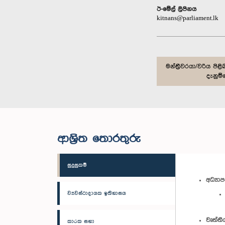
ඊ-මේල් ලිපිනය
kitnans@parliament.lk
මන්ත්‍රීවරයා/වරිය ප
දැනුම්
ආශ්‍රිත තොරතුරු
සුදුසුකම්
අධ්‍යා
ව්‍යවස්ථාදායක ඉතිහාසය
වෘත්තී
කාරක සභා