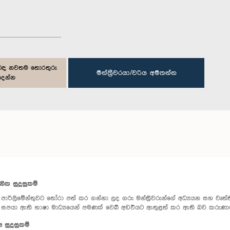
ිළිබඳ නවතම තොරතුරු
මන්ත්‍රීවරයා/වරිය අමතන්න
දෙන්න
පනික සුදුසුකම්
පාර්ලිමේන්තුවට තෝරා පත් කර ගන්නා ලද ගරු මන්ත්‍රීවරුන්ගේ අධ්‍යයන සහ වෘත්තීය
සපයා ඇති භාෂා මාධ්‍යයෙන් පමණක් වෙබ් අඩවියට ඇතුළත් කර ඇති බව කරුණා
ය සුදුසුකම්