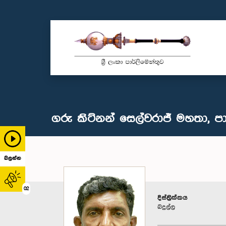
ගරු කිට්නන් සෙල්වරාජ් මහතා, පා
බලන්න
02
දිස්ත්‍රික්කය
බදුල්ල