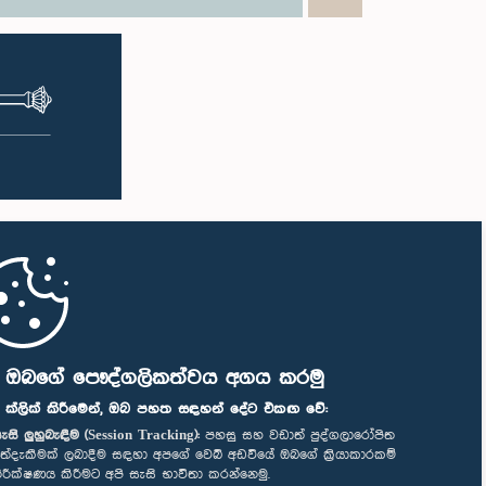
ි ඔබගේ පෞද්ගලිකත්වය අගය කරමු
" ක්ලික් කිරීමෙන්, ඔබ පහත සඳහන් දේට එකඟ වේ:
ැසි ලුහුබැඳීම (Session Tracking):
පහසු සහ වඩාත් පුද්ගලාරෝපිත
ත්දැකීමක් ලබාදීම සඳහා අපගේ වෙබ් අඩවියේ ඔබගේ ක්‍රියාකාරකම්
ිරීක්ෂණය කිරීමට අපි සැසි භාවිතා කරන්නෙමු.