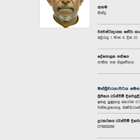
ආගම
හින්දු
ව්‍යවස්ථාදායක සේවා ක
අවුරුදු 1, මාස 8, දින 22
දේශපාලන පක්ෂය
ජාතික ජන බලවේගය
මන්ත්‍රීවරයා/වරිය සම
ලිපිනය (රැස්වීම් දිනවලදී
ඉහළ ලුණුගල කොටස (UL
වත්ත,පූනාගල, බණ්ඩාරව
දුරකථනය (රැස්වීම් දිනව
0713120255