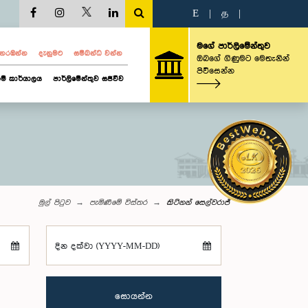
E
|
த
|
මගේ පාර්ලිමේන්තුව
ව නරඹන්න
දැනුමට
සම්බන්ධ වන්න
ඔබගේ ගිණුමට මෙතැනින්
පිවිසෙන්න
ම් කාර්යාලය
පාර්ලිමේන්තුව සජීවීව
මුල් පිටුව
පැමිණීමේ විස්තර
කිට්නන් සෙල්වරාජ්
දින දක්වා (YYYY-MM-DD)
සොයන්න