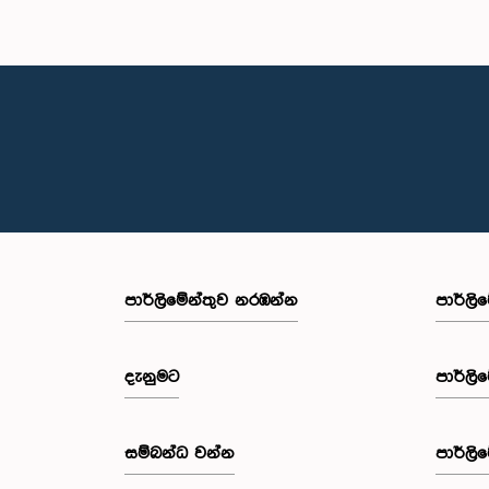
පාර්ලි‌මේන්තුව නරඹන්න
පාර්ලි
දැනුමට
පාර්ලි
සම්බන්ධ වන්න
පාර්ලි