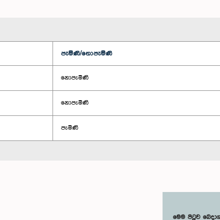
පැමිණි/නොපැමිණි
නොපැමිණි
නොපැමිණි
පැමිණි
මෙම පිටුව බෙදා