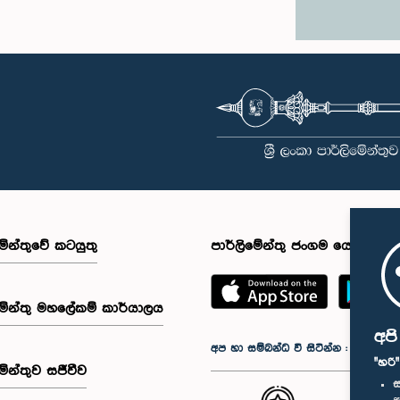
මේන්තුවේ කටයුතු
පාර්ලිමේන්තු ජංගම යෙදුම
මේන්තු මහලේකම් කාර්යාලය
අප
අප හා සම්බන්ධ වී සිටින්න :
"හරි
මේන්තුව සජීවීව
ස