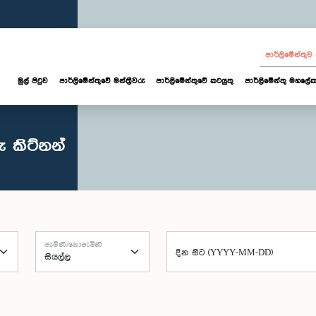
පාර්ලි‌මේන්තු
මුල් පිටුව
පාර්ලි‌මේන්තුවේ මන්ත්‍රීවරු
පාර්ලිමේන්තුවේ කටයුතු
පාර්ලිමේන්තු මහලේක
 කිට්නන්
පැමිණි/නොපැමිණි
දින සිට (YYYY-MM-DD)