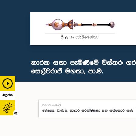
කාරක සභා පැමිණීමේ විස්තර: ගරු
සෙල්වරාජ් මහතා, පා.ම.
බලන්න
කාරක සභාව
02