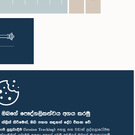
ි ඔබගේ පෞද්ගලිකත්වය අගය කරමු
" ක්ලික් කිරීමෙන්, ඔබ පහත සඳහන් දේට එකඟ වේ:
ැසි ලුහුබැඳීම (Session Tracking):
පහසු සහ වඩාත් පුද්ගලාරෝපිත