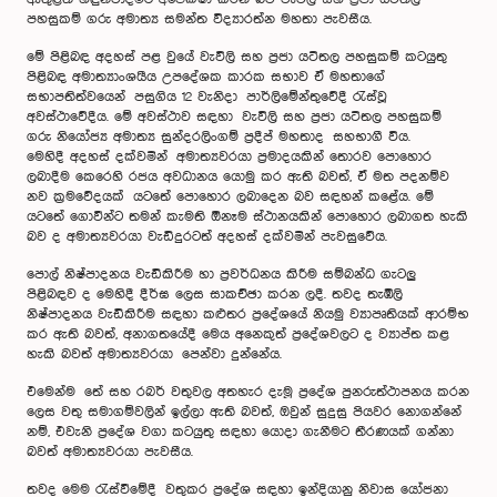
පහසුකම් ගරු අමාත්‍ය සමන්ත විද්‍යාරත්න මහතා පැවසීය.
මේ පිළිබඳ අදහස් පළ වුයේ වැවිලි සහ ප්‍රජා යටිතල පහසුකම් කටයුතු
පිළිබඳ අමාත්‍යාංශයීය උපදේශක කාරක සභාව ඒ මහතාගේ
සභාපතිත්වයෙන් පසුගිය 12 වැනිදා පාර්ලිමේන්තුවේදී රැස්වූ
අවස්ථාවේදීය. මේ අවස්ථාව සඳහා වැවිලි සහ ප්‍රජා යටිතල පහසුකම්
ගරු නියෝජ්‍ය අමාත්‍ය සුන්දරලිංගම් ප්‍රදීප් මහතාද සහභාගී විය.
මෙහිදී අදහස් දක්වමින් අමාත්‍යවරයා ප්‍රමාදයකින් තොරව පොහොර
ලබාදීම කෙරෙහි රජය අවධානය යොමු කර ඇති බවත්, ඒ මත පදනම්ව
නව ක්‍රමවේදයක් යටතේ පොහොර ලබාදෙන බව සඳහන් කළේය. මේ
යටතේ ගොවීන්ට තමන් කැමති ඕනෑම ස්ථානයකින් පොහොර ලබාගත හැකි
බව ද අමාත්‍යවරයා වැඩිදුරටත් අදහස් දක්වමින් පැවසුවේය.
පොල් නිෂ්පාදනය වැඩිකිරීම හා ප්‍රවර්ධනය කිරීම සම්බන්ධ ගැටලු
පිළිබඳව ද මෙහිදී දීර්ඝ ලෙස සාකච්ඡා කරන ලදී. තවද තැඹිලි
නිෂ්පාදනය වැඩිකිරීම සඳහා කළුතර ප්‍රදේශයේ නියමු ව්‍යාපෘතියක් ආරම්භ
කර ඇති බවත්, අනාගතයේදී මෙය අනෙකුත් ප්‍රදේශවලට ද ව්‍යාප්ත කළ
හැකි බවත් අමාත්‍යවරයා පෙන්වා දුන්නේය.
එමෙන්ම තේ සහ රබර් වතුවල අතහැර දැමූ ප්‍රදේශ පුනරුත්ථාපනය කරන
ලෙස වතු සමාගම්වලින් ඉල්ලා ඇති බවත්, ඔවුන් සුදුසු පියවර නොගන්නේ
නම්, එවැනි ප්‍රදේශ වගා කටයුතු සඳහා යොදා ගැනීමට තීරණයක් ගන්නා
බවත් අමාත්‍යවරයා පැවසීය.
තවද මෙම රැස්වීමේදී වතුකර ප්‍රදේශ සඳහා ඉන්දියානු නිවාස යෝජනා