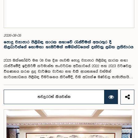
2026-08-05
පොදු ව්‍යාපාර පිළිබඳ කාරක සභාවේ රැස්වීමක් අතරතුර දී
නිලධාරීන්ගේ නොමනා හැසිරීමක් සම්බන්ධයෙන් දක්වනු ලබන ප්‍රතිචාරය
2025 ඔක්තෝබර් මස 08 වන දින පැවති පොදු ව්‍යාපාර පිළිබඳ කාරක සභා
රැස්වීමේදී ඉදිකිරීම් කර්මාන්ත සංවර්ධන අධිකාරියේ 2022 සහ 2023 වර්ෂවල
විගණනය කරන ලද වාර්ෂික වාර්තා සහ එකී ආයතනයේ වත්මන්
කාර්යසාධනය පිළිබඳ විමර්ශනය කිරීමේදී, එහි අධ්‍යක්ෂ මණ්ඩල සාමාජිකයින්
දෙදෙනෙකුගේ හැසිරීම පිළිබඳව පොදු ව්‍යාපාර පිළිබඳ කාරක සභාවේ
අවධානය යොමු ව තිබේ. මෙම රැස්වීම සඳහා සහභාගී වූ නිලධාරීන් අතරින්
එක් අයෙකු, පාර්ලිමේන්තු කාරක සභා රැස්වීම් සඳහා සහභාගී වීමේ දී
තවදුරටත් කියවන්න
නිලධාරීන් විසින් තම ඇඳුම් පැළඳුම් සම්බන්ධයෙන් පිළිපැදිය යුතු වන
නිර්නායකයන්ගෙන් බැහැරව, එකී අවස්ථාවට නුසුදුසු ආකාරයෙන් සැරසී
රැස්වීමට සහභාගී වී සිටි බව කාරක සභාව විසින් නිරීක්ෂණය කරන ලදී.
තවද, ඉහත කී නිලධාරීන් දෙදෙනාම පාර්ලිමේන්තු සම්ප්‍රදායට හා
ක්‍රියාපටිපාටියට පටහැනි අයුරින් සභාපතිවරයාගේ පූර්ව අවසරයකින් තොරව
කාරක සභා රැස්වීමෙන් බැහැර ගොස් ඇති බව ද කාරක සභාව විසින් සඳහන්
කරන ලදී. මෙම සිද්ධීන් සම්බන්ධයෙන් පොදු ව්‍යාපාර පිළිබඳ කාරක සභාවේ