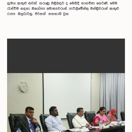
ක්‍රමය ඇතුළු තවත් කරුණු පිළිබඳව ද මෙහිදී සාකච්ඡා කෙරිණි. මෙම
රැස්වීම සඳහා නියෝජ්‍ය අමාත්‍යවරුන්, පාර්ලිමේන්තු මන්ත්‍රීවරුන් ඇතුළු
රාජ්‍ය නිලධාරීහු පිරිසක් සහභාගී වූහ.