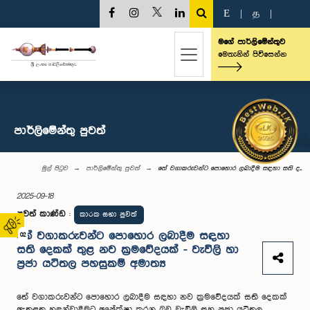
E
|
த
|
මගේ පාර්ලිමේන්තුව
මෙතැනින් පිවිසෙන්න
පාර්ලි‌මේන්තු පුවත්
මුල් පිටුව
පාර්ලි‌මේන්තු පුවත්
තේ වගාකරුවන්ට පොහොර ලබාදීම සඳහා සති ද...
2025-09-18
පුවත් කාණ්ඩ
:
කාරක සභා පුවත්
තේ වගාකරුවන්ට පොහොර ලබාදීම සඳහා
02
සති දෙකක් තුළ නව ක්‍රමවේදයක් - වැවිලි හා
ප්‍රජා යටිතල පහසුකම් අමාත්‍ය
තේ වගාකරුවන්ට පොහොර ලබාදීම සඳහා නව ක්‍රමවේදයක් සති දෙකක්
ඇතුළත හඳුන්වාදීමට අපේක්ෂා කරන බව වැවිලි සහ ප්‍රජා යටිතල