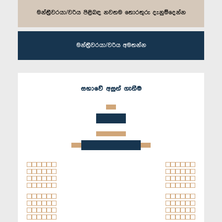
මන්ත්‍රීවරයා/වරිය පිළිබඳ නවතම තොරතුරු දැනුම්දෙන්න
මන්ත්‍රීවරයා/වරිය අමතන්න
සභාවේ අසුන් ගැනීම