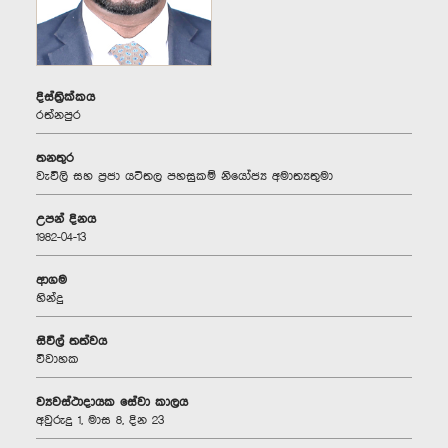
දිස්ත්‍රික්කය
රත්නපුර
තනතුර
වැවිලි සහ ප්‍රජා යටිතල පහසුකම් නියෝජ්‍ය අමාත්‍යතුමා
උපන් දිනය
1982-04-13
ආගම
හින්දු
සිවිල් තත්වය
විවාහක
ව්‍යවස්ථාදායක සේවා කාලය
අවුරුදු 1, මාස 8, දින 23