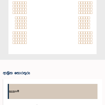
ආශ්‍රිත තොරතුරු
සුදුසුකම්