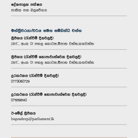
දේශපාලන පක්ෂය
ජාතික ජන බලවේගය
මන්ත්‍රීවරයා/වරිය සමග සම්බන්ධ වන්න
ලිපිනය (රැස්වීම් දිනවලදී)
28/C, අංක 01 පහල කොටස,ඕපාත වත්ත,කහවත්ත
ලිපිනය (රැස්වීම් නොපැවැත්වෙන දිනවලදී)
28/C, අංක 01 පහල කොටස,ඕපාත වත්ත,කහවත්ත
දුරකථනය (රැස්වීම් දිනවලදී)
0773080729
දුරකථනය (රැස්වීම් නොපැවැත්වෙන දිනවලදී)
0719198140
ඊ-මේල් ලිපිනය
lsspradeep@parliament.lk