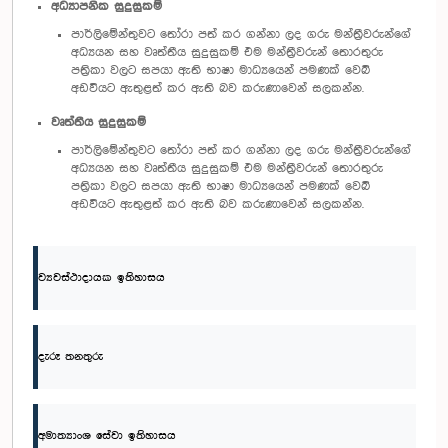
අධ්‍යාපනික සුදුසුකම්
පාර්ලිමේන්තුවට තෝරා පත් කර ගන්නා ලද ගරු මන්ත්‍රීවරුන්ගේ
අධ්‍යයන සහ වෘත්තීය සුදුසුකම් එම මන්ත්‍රීවරුන් තොරතුරු
පත්‍රිකා වලට සපයා ඇති භාෂා මාධ්‍යයෙන් පමණක් වෙබ්
අඩවියට ඇතුළත් කර ඇති බව කරුණාවෙන් සලකන්න.
වෘත්තීය සුදුසුකම්
පාර්ලිමේන්තුවට තෝරා පත් කර ගන්නා ලද ගරු මන්ත්‍රීවරුන්ගේ
අධ්‍යයන සහ වෘත්තීය සුදුසුකම් එම මන්ත්‍රීවරුන් තොරතුරු
පත්‍රිකා වලට සපයා ඇති භාෂා මාධ්‍යයෙන් පමණක් වෙබ්
අඩවියට ඇතුළත් කර ඇති බව කරුණාවෙන් සලකන්න.
ව්‍යවස්ථාදායක ඉතිහාසය
දැරූ තනතුරු
අමාත්‍යාංශ සේවා ඉතිහාසය