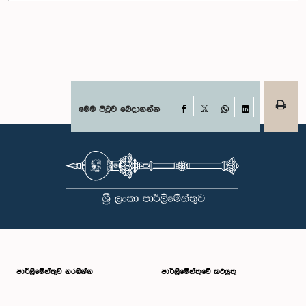
Facebook
මෙම පිටුව බෙදාගන්න
X
WhatsApp
LinkedIn
පාර්ලි‌මේන්තුව නරඹන්න
පාර්ලිමේන්තුවේ කටයුතු