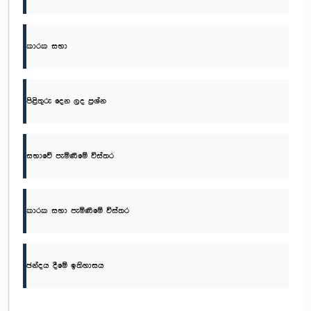
කාරක සභා
පිළිතුරු දෙන ලද ප්‍රශ්න
සභාවේ පැමිණීමේ විස්තර
කාරක සභා පැමිණීමේ විස්තර
ඡන්දය දීමේ ඉතිහාසය