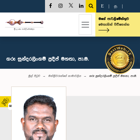
E
|
த
|
මගේ පාර්ලිමේන්තුව
මෙතැනින් පිවිසෙන්න
ගරු සුන්දරලිංගම් ප්‍රදීප් මහතා, පා.ම.
මුල් පිටුව
මන්ත්‍රීවරුන්‌ගේ නාමාවලිය
ගරු සුන්දරලිංගම් ප්‍රදීප් මහතා, පා.ම.
02