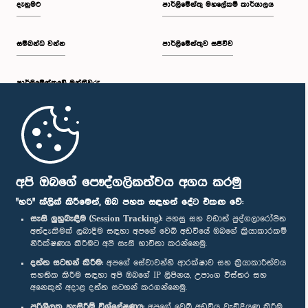
දැනුමට
පාර්ලිමේන්තු මහලේකම් කාර්යාලය
සම්බන්ධ වන්න
පාර්ලිමේන්තුව සජීවීව
පාර්ලි‌මේන්තුවේ මන්ත්‍රීවරු
මුල් පිටුව
පාර්ලිමේන්තු ජංගම යෙදුම
අපි ඔබගේ පෞද්ගලිකත්වය අගය කරමු
"හරි" ක්ලික් කිරීමෙන්, ඔබ පහත සඳහන් දේට එකඟ වේ:
සැසි ලුහුබැඳීම (Session Tracking):
පහසු සහ වඩාත් පුද්ගලාරෝපිත
අත්දැකීමක් ලබාදීම සඳහා අපගේ වෙබ් අඩවියේ ඔබගේ ක්‍රියාකාරකම්
නිරීක්ෂණය කිරීමට අපි සැසි භාවිතා කරන්නෙමු.
අප හා සම්බන්ධ වී සිටින්න :
දත්ත සටහන් කිරීම:
අපගේ සේවාවන්හි ආරක්ෂාව සහ ක්‍රියාකාරීත්වය
සහතික කිරීම සඳහා අපි ඔබගේ IP ලිපිනය, උපාංග විස්තර සහ
අනෙකුත් අදාළ දත්ත සටහන් කරගන්නෙමු.
සම්මාන
පරිශීලක හැසිරීම් විශ්ලේෂණය:
අපගේ වෙබ් අඩවිය වැඩිදියුණු කිරීම