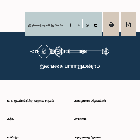
இந்தப் பக்கத்தை பகிர்ந்து கொள்க
Facebook
X
WhatsApp
LinkedIn
பாராளுமன்றத்திற்கு வருகை தருதல்
பாராளுமன்ற அலுவல்கள்
கற்க
செயலகம்
பங்கேற்க
பாராளுமன்ற நேரலை