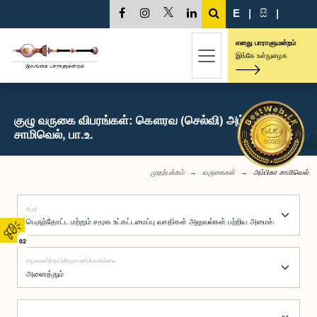
E
|
සි
|
எனது பாராளுமன்றம்
இங்கே உள்நுழைக
குழு வருகை விபரங்கள்: கௌரவ (செல்வி) அம்பிகா
சாமிவெல், பா.உ.
முதற்பக்கம்
வருகைகள்
அம்பிகா சாமிவெல்
குழு
02
சமூகமளித்தார்/சமூகமளிக்கவில்லை