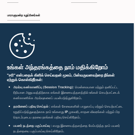
பாராளுமன்ற உறுப்பினர்கள்
முதற்பக்கம்
பாராளுமன்ற கையடக்க செயலி
உங்கள் அந்தரங்கத்தை நாம் மதிக்கிறோம்
"சரி" என்பதைக் கிளிக் செய்வதன் மூலம், பின்வருவனவற்றை நீங்கள்
ஏற்றுக் கொள்கிறீர்கள்:
அமர்வு கண்காணிப்பு (Session Tracking):
மென்மையான மற்றும் தனிப்பட்ட
ரீதியான அனுபவத்திற்காக எங்கள் இணையத்தளத்தில் உங்கள் செயற்பாட்டைக்
எம்மை பின்தொடர்க :
கண்காணிக்க அமர்வுகளைப் பயன்படுத்துகிறோம்.
தரவினைப் பதிவு செய்தல் :
எங்கள் சேவைகளின் பாதுகாப்பு மற்றும் செயற்பாட்டை
விருதுகள்
உறுதிப்படுத்துவதற்காக நாம் உங்களது IP முகவரி, சாதன விவரங்கள் மற்றும் பிற
தொடர்புடைய தரவை நாங்கள் பதிவு செய்கிறோம்.
பயனர் நடத்தை பகுப்பாய்வு :
எமது இணையத்தளத்தை மேம்படுத்த நாம் பயனர்
தனியுரிமைக் கொள்கை
நடத்தையை பகுப்பாய்வு செய்கிறோம்.