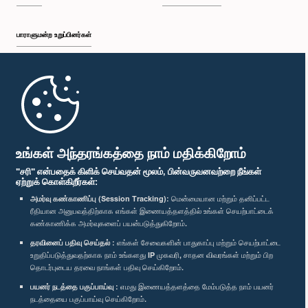
பாராளுமன்ற உறுப்பினர்கள்
முதற்பக்கம்
பாராளுமன்ற கையடக்க செயலி
உங்கள் அந்தரங்கத்தை நாம் மதிக்கிறோம்
"சரி" என்பதைக் கிளிக் செய்வதன் மூலம், பின்வருவனவற்றை நீங்கள்
ஏற்றுக் கொள்கிறீர்கள்:
அமர்வு கண்காணிப்பு (Session Tracking):
மென்மையான மற்றும் தனிப்பட்ட
ரீதியான அனுபவத்திற்காக எங்கள் இணையத்தளத்தில் உங்கள் செயற்பாட்டைக்
எம்மை பின்தொடர்க :
கண்காணிக்க அமர்வுகளைப் பயன்படுத்துகிறோம்.
தரவினைப் பதிவு செய்தல் :
எங்கள் சேவைகளின் பாதுகாப்பு மற்றும் செயற்பாட்டை
விருதுகள்
உறுதிப்படுத்துவதற்காக நாம் உங்களது IP முகவரி, சாதன விவரங்கள் மற்றும் பிற
தொடர்புடைய தரவை நாங்கள் பதிவு செய்கிறோம்.
பயனர் நடத்தை பகுப்பாய்வு :
எமது இணையத்தளத்தை மேம்படுத்த நாம் பயனர்
தனியுரிமைக் கொள்கை
நடத்தையை பகுப்பாய்வு செய்கிறோம்.