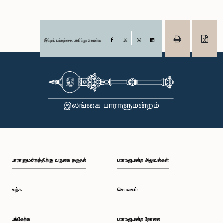
இந்தப் பக்கத்தை பகிர்ந்து கொள்க
Facebook
X
WhatsApp
LinkedIn
பாராளுமன்றத்திற்கு வருகை தருதல்
பாராளுமன்ற அலுவல்கள்
கற்க
செயலகம்
பங்கேற்க
பாராளுமன்ற நேரலை