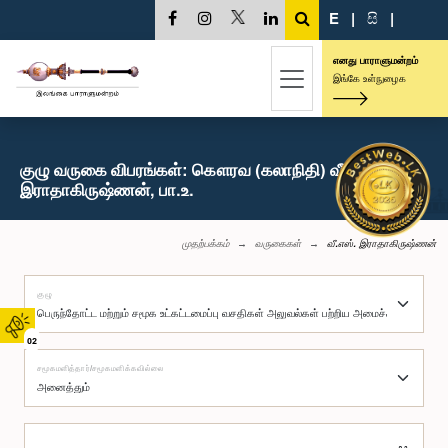
E
|
සි
|
எனது பாராளுமன்றம்
இங்கே உள்நுழைக
குழு வருகை விபரங்கள்: கௌரவ (கலாநிதி) வீ.எஸ்.
இராதாகிருஷ்ணன், பா.உ.
முதற்பக்கம்
வருகைகள்
வீ.எஸ். இராதாகிருஷ்ணன்
குழு
02
சமூகமளித்தார்/சமூகமளிக்கவில்லை