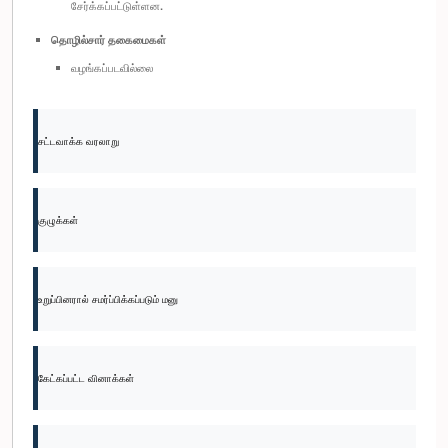
சேர்க்கப்பட்டுள்ளன.
தொழில்சார் தகைமைகள்
வழங்கப்படவில்லை
சட்டவாக்க வரலாறு
குழுக்கள்
உறுப்பினரால் சமர்ப்பிக்கப்படும் மனு
கேட்கப்பட்ட வினாக்கள்