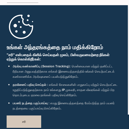
முதற்பக்கம்
பாராளுமன்ற கையடக்க செயலி
உங்கள் அந்தரங்கத்தை நாம் மதிக்கிறோம்
"சரி" என்பதைக் கிளிக் செய்வதன் மூலம், பின்வருவனவற்றை நீங்கள்
ஏற்றுக் கொள்கிறீர்கள்:
அமர்வு கண்காணிப்பு (Session Tracking):
மென்மையான மற்றும் தனிப்பட்ட
ரீதியான அனுபவத்திற்காக எங்கள் இணையத்தளத்தில் உங்கள் செயற்பாட்டைக்
எம்மை பின்தொடர்க :
கண்காணிக்க அமர்வுகளைப் பயன்படுத்துகிறோம்.
தரவினைப் பதிவு செய்தல் :
எங்கள் சேவைகளின் பாதுகாப்பு மற்றும் செயற்பாட்டை
விருதுகள்
உறுதிப்படுத்துவதற்காக நாம் உங்களது IP முகவரி, சாதன விவரங்கள் மற்றும் பிற
தொடர்புடைய தரவை நாங்கள் பதிவு செய்கிறோம்.
பயனர் நடத்தை பகுப்பாய்வு :
எமது இணையத்தளத்தை மேம்படுத்த நாம் பயனர்
தனியுரிமைக் கொள்கை
நடத்தையை பகுப்பாய்வு செய்கிறோம்.
பதிப்புரிமை © இலங்கை பாராளுமன்றம்.
சரி
முழுப்பதிப்புரிமையுடையது.
வடிவமைத்து உருவாக்கியது
TekGeeks