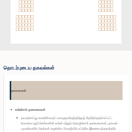
தொடர்புடைய தகவல்கள்
தகைமைகள்
கல்விசார் தகைமைகள்
தயவுசெய்து கவனிக்கவும் பாராளுமன்றத்திற்குத் தேர்ந்தெடுக்கப்பட்ட
கௌரவ உறுப்பினர்களின் கல்வி மற்றும் தொழில்சார் தகைமைகள், தகவல்
படிவங்களில் அவர்கள் வழங்கிய மொழியில் மட்டுமே இணையத்தளத்தில்