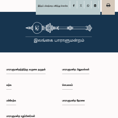
இந்தப் பக்கத்தை பகிர்ந்து கொள்க
Facebook
X
WhatsApp
LinkedIn
பாராளுமன்றத்திற்கு வருகை தருதல்
பாராளுமன்ற அலுவல்கள்
கற்க
செயலகம்
பங்கேற்க
பாராளுமன்ற நேரலை
பாராளுமன்ற உறுப்பினர்கள்