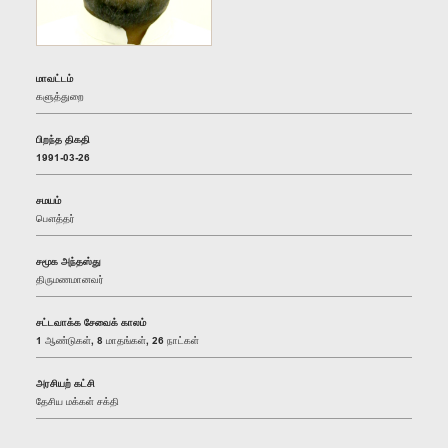
மாவட்டம்
களுத்துறை
பிறந்த திகதி
1991-03-26
சமயம்
பௌத்தர்
சமூக அந்தஸ்து
திருமணமானவர்
சட்டவாக்க சேவைக் காலம்
1 ஆண்டுகள், 8 மாதங்கள், 26 நாட்கள்
அரசியற் கட்சி
தேசிய மக்கள் சக்தி