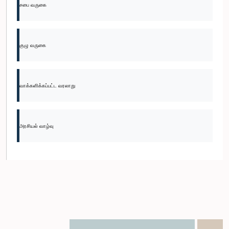
சபை வருகை
குழு வருகை
வாக்களிக்கப்பட்ட வரலாறு
அரசியல் வாழ்வு