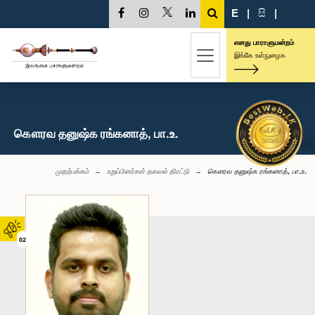
E
|
සි
|
எனது பாராளுமன்றம்
இங்கே உள்நுழைக
கௌரவ தனுஷ்க ரங்கனாத், பா.உ.
முதற்பக்கம்
உறுப்பினர்கள் தகவல் திரட்டு
கௌரவ தனுஷ்க ரங்கனாத், பா.உ.
02