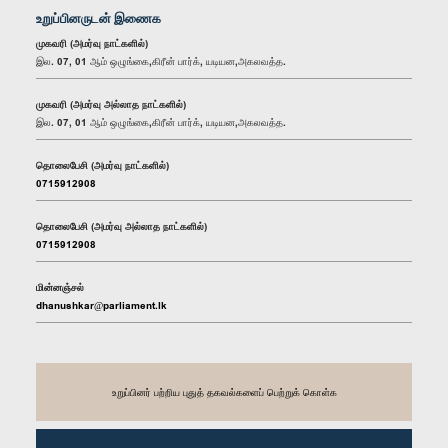
உறுப்பினருடன் இணைக
முகவரி (அமர்வு நாட்களில்)
இல. 07, 01 ஆம் ஒழுங்கை,கிரீன் பார்க், யடியன,அகலவத்த.
முகவரி (அமர்வு அல்லாத நாட்களில்)
இல. 07, 01 ஆம் ஒழுங்கை,கிரீன் பார்க், யடியன,அகலவத்த.
தொலைபேசி (அமர்வு நாட்களில்)
0715912908
தொலைபேசி (அமர்வு அல்லாத நாட்களில்)
0715912908
மின்னஞ்சல்
dhanushkar@parliament.lk
உறுப்பினர் பற்றிய புதுத் தகவல்களைப் பெற்றுக் கொள்க