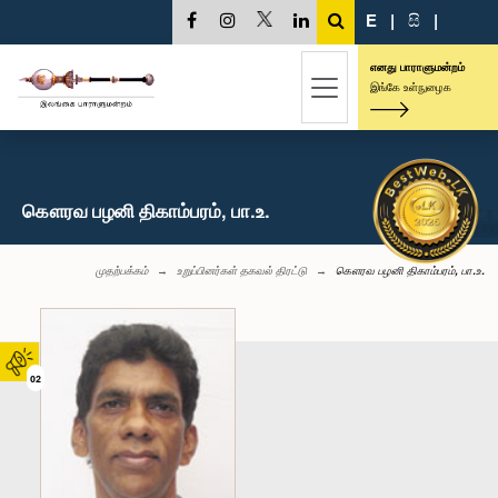
E
|
සි
|
எனது பாராளுமன்றம்
இங்கே உள்நுழைக
கௌரவ பழனி திகாம்பரம், பா.உ.
முதற்பக்கம்
உறுப்பினர்கள் தகவல் திரட்டு
கௌரவ பழனி திகாம்பரம், பா.உ.
02