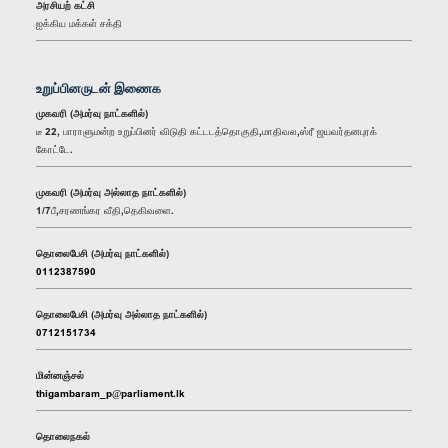
அரசியற் கட்சி
ஐக்கிய மக்கள் சக்தி
உறுப்பினருடன் இணைக
முகவரி (அமர்வு நாட்களில்)
டீ 22, பாராளுமன்ற உறுப்பினர் விடுதி கட்டடத்தொகுதி,மாதிவல,ஸ்ரீ ஜயவர்தனபுரக்
கோட்டே.
முகவரி (அமர்வு அல்லாத நாட்களில்)
1/7பீ,சரணங்கர வீதி,தெகிவளை.
தொலைபேசி (அமர்வு நாட்களில்)
0112387590
தொலைபேசி (அமர்வு அல்லாத நாட்களில்)
0712151734
மின்னஞ்சல்
thigambaram_p@parliament.lk
தொலைநகல்