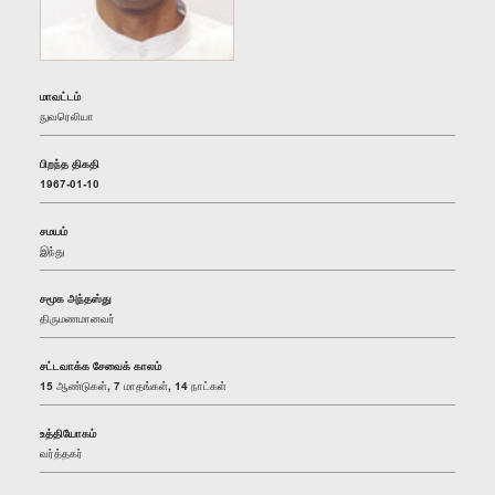
மாவட்டம்
நுவரெலியா
பிறந்த திகதி
1967-01-10
சமயம்
இந்து
சமூக அந்தஸ்து
திருமணமானவர்
சட்டவாக்க சேவைக் காலம்
15 ஆண்டுகள், 7 மாதங்கள், 14 நாட்கள்
உத்தியோகம்
வர்த்தகர்