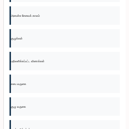
அமைச்சு சேவைக் காலம்
குழுக்கள்
பதிலளிக்கப்பட்ட வினாக்கள்
சபை வருகை
குழு வருகை