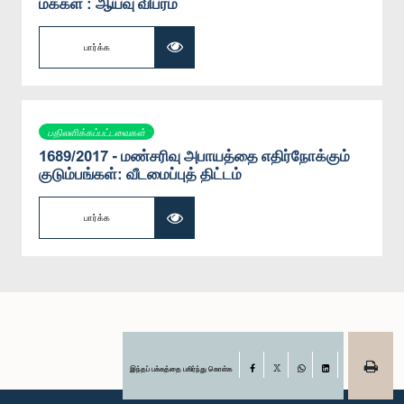
மக்கள் : ஆய்வு விபரம்
பார்க்க
பதிலளிக்கப்பட்டவைகள்
1689/2017 - மண்சரிவு அபாயத்தை எதிர்நோக்கும்
குடும்பங்கள்: வீடமைப்புத் திட்டம்
பார்க்க
இந்தப் பக்கத்தை பகிர்ந்து கொள்க
Facebook
X
WhatsApp
LinkedIn