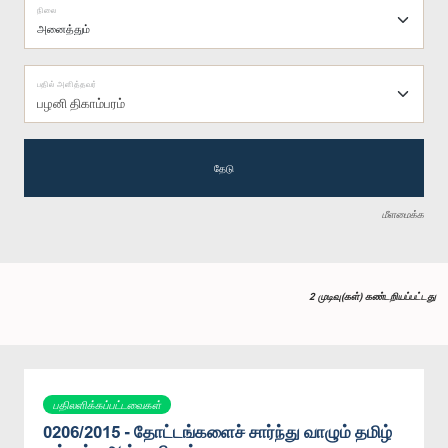
நிலை
பதில் அளித்தவர்
பழனி திகாம்பரம்
தேடு
மீளமைக்க
2 முடிவு(கள்) கண்டறியப்பட்டது
பதிலளிக்கப்பட்டவைகள்
0206/2015 - தோட்டங்களைச் சார்ந்து வாழும் தமிழ்