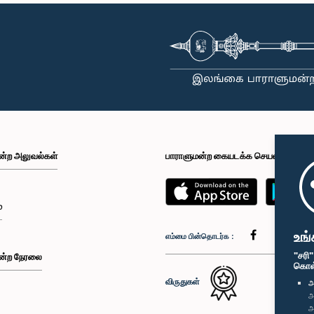
ன்ற அலுவல்கள்
பாராளுமன்ற கையடக்க செயலி
்
உங்
எம்மை பின்தொடர்க :
"சரி
ன்ற நேரலை
கொள்க
விருதுகள்
அ
அ
அ