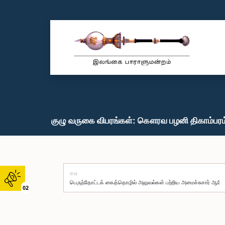
குழு வருகை விபரங்கள்: கௌரவ பழனி திகாம்பரம்
குழு
02