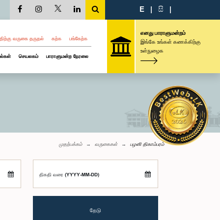
E
|
සි
|
எனது பாராளுமன்றம்
திற்கு வருகை தருதல்
கற்க
பங்கேற்க
இங்கே உங்கள் கணக்கிற்கு
உள்நுழைக
ல்கள்
செயலகம்
பாராளுமன்ற நேரலை
முதற்பக்கம்
வருகைகள்
பழனி திகாம்பரம்
திகதி வரை (YYYY-MM-DD)
தேடு