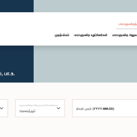
பாராளுமன்றத்
முதற்பக்கம்
பாராளுமன்ற உறுப்பினர்கள்
பாராளுமன்ற அலுவ
, பா.உ.
சமூகமளித்தார்/சமூகமளிக்கவில்லை
திகதி முதல் (YYYY-MM-DD)