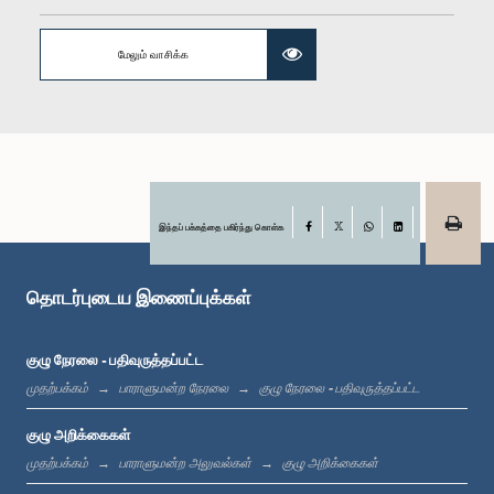
மேலும் வாசிக்க
கௌரவ அஸோக அபேசிங்ஹ, பா.உ.
உறுப்பினர்
இந்தப் பக்கத்தை பகிர்ந்து கொள்க
Facebook
X
WhatsApp
LinkedIn
தொடர்புடைய இணைப்புக்கள்
குழு நேரலை - பதிவுருத்தப்பட்ட
கௌரவ செல்வராசா கஜேந்திரன், பா.உ.
முதற்பக்கம்
பாராளுமன்ற நேரலை
குழு நேரலை - பதிவுருத்தப்பட்ட
உறுப்பினர்
குழு அறிக்கைகள்
முதற்பக்கம்
பாராளுமன்ற அலுவல்கள்
குழு அறிக்கைகள்