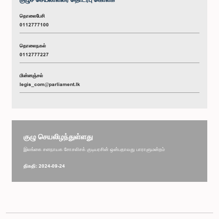
தொலைபேசி
0112777100
தொலைநகல்
0112777227
மின்னஞ்சல்
legis_com@parliament.lk
குழு செயலிழந்துள்ளது
இலங்கை சனநாயக சோசலிசக் குடியரசின் ஒன்பதாவது பாராளுமன்றம்
திகதி: 2024-09-24