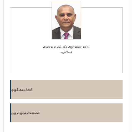
கௌரவ ஏ. எல். எம். அதாஉல்லா, பா.உ.
உறுப்பினர்
குழுக் கூட்டங்கள்
குழு வருகை விபரங்கள்
கௌரவ பழனி திகாம்பரம், பா.உ.