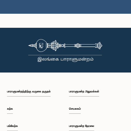
கௌரவ ஹெக்டர் அப்புஹாமி, பா.உ.
உறுப்பினர்
பாராளுமன்றத்திற்கு வருகை தருதல்
பாராளுமன்ற அலுவல்கள்
கற்க
செயலகம்
பங்கேற்க
பாராளுமன்ற நேரலை
கௌரவ கே. சுஜித் சஞ்ஜய பெரேரா, பா.உ.