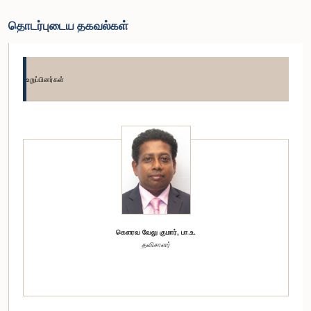
தொடர்புடைய தகவல்கள்
உறுப்பினர்கள்
கௌரவ வேலு குமார், பா.உ.
தவிசாளர்