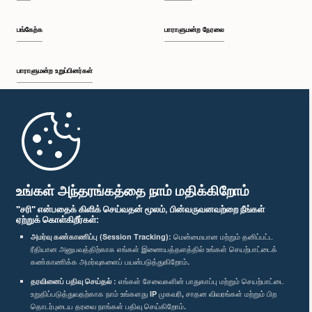
பங்கேற்க
பாராளுமன்ற நேரலை
பாராளுமன்ற உறுப்பினர்கள்
முதற்பக்கம்
பாராளுமன்ற கையடக்க செயலி
உங்கள் அந்தரங்கத்தை நாம் மதிக்கிறோம்
"சரி" என்பதைக் கிளிக் செய்வதன் மூலம், பின்வருவனவற்றை நீங்கள்
ஏற்றுக் கொள்கிறீர்கள்:
அமர்வு கண்காணிப்பு (Session Tracking):
மென்மையான மற்றும் தனிப்பட்ட
ரீதியான அனுபவத்திற்காக எங்கள் இணையத்தளத்தில் உங்கள் செயற்பாட்டைக்
எம்மை பின்தொடர்க :
கண்காணிக்க அமர்வுகளைப் பயன்படுத்துகிறோம்.
தரவினைப் பதிவு செய்தல் :
எங்கள் சேவைகளின் பாதுகாப்பு மற்றும் செயற்பாட்டை
விருதுகள்
உறுதிப்படுத்துவதற்காக நாம் உங்களது IP முகவரி, சாதன விவரங்கள் மற்றும் பிற
தொடர்புடைய தரவை நாங்கள் பதிவு செய்கிறோம்.