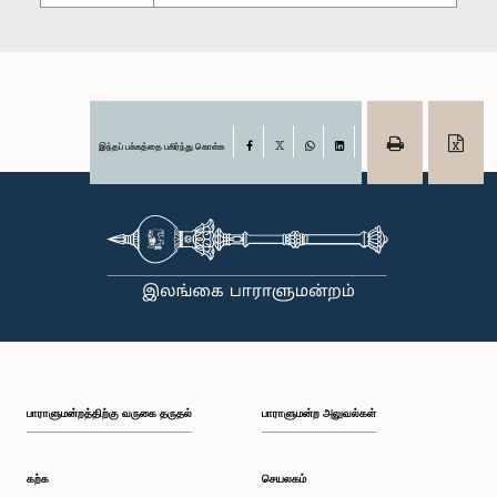
இந்தப் பக்கத்தை பகிர்ந்து கொள்க
Facebook
X
WhatsApp
LinkedIn
பாராளுமன்றத்திற்கு வருகை தருதல்
பாராளுமன்ற அலுவல்கள்
கற்க
செயலகம்