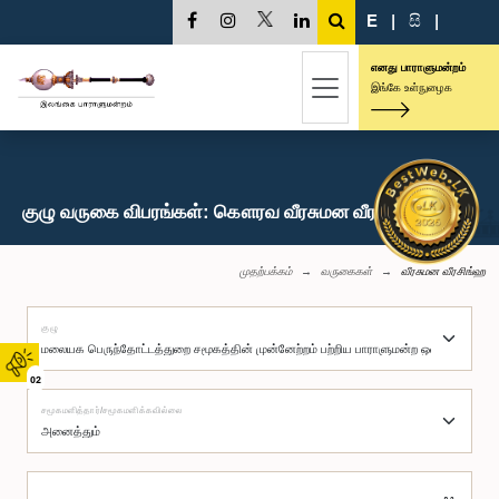
E
|
සි
|
எனது பாராளுமன்றம்
இங்கே உள்நுழைக
குழு வருகை விபரங்கள்: கௌரவ வீரசுமன வீரசிங்ஹ, பா.உ.
முதற்பக்கம்
வருகைகள்
வீரசுமன வீரசிங்ஹ
குழு
02
சமூகமளித்தார்/சமூகமளிக்கவில்லை