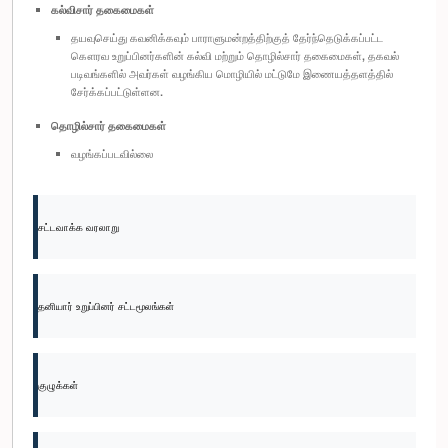
கல்விசார் தகைமைகள்
தயவுசெய்து கவனிக்கவும் பாராளுமன்றத்திற்குத் தேர்ந்தெடுக்கப்பட்ட
கௌரவ உறுப்பினர்களின் கல்வி மற்றும் தொழில்சார் தகைமைகள், தகவல்
படிவங்களில் அவர்கள் வழங்கிய மொழியில் மட்டுமே இணையத்தளத்தில்
சேர்க்கப்பட்டுள்ளன.
தொழில்சார் தகைமைகள்
வழங்கப்படவில்லை
சட்டவாக்க வரலாறு
தனியார் உறுப்பினர் சட்டமூலங்கள்
குழுக்கள்