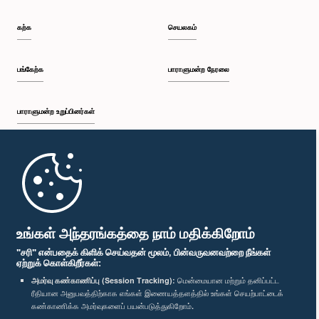
கற்க
செயலகம்
பங்கேற்க
பாராளுமன்ற நேரலை
பாராளுமன்ற உறுப்பினர்கள்
முதற்பக்கம்
பாராளுமன்ற கையடக்க செயலி
உங்கள் அந்தரங்கத்தை நாம் மதிக்கிறோம்
"சரி" என்பதைக் கிளிக் செய்வதன் மூலம், பின்வருவனவற்றை நீங்கள்
ஏற்றுக் கொள்கிறீர்கள்:
அமர்வு கண்காணிப்பு (Session Tracking):
மென்மையான மற்றும் தனிப்பட்ட
ரீதியான அனுபவத்திற்காக எங்கள் இணையத்தளத்தில் உங்கள் செயற்பாட்டைக்
எம்மை பின்தொடர்க :
கண்காணிக்க அமர்வுகளைப் பயன்படுத்துகிறோம்.