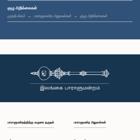
குழு அறிக்கைகள்
முதற்பக்கம்
பாராளுமன்ற அலுவல்கள்
குழு அறிக்கைகள்
கௌரவ அமீர் அலி சிஹாப்தீன், பா.உ.
உறுப்பினர்
பாராளுமன்றத்திற்கு வருகை தருதல்
பாராளுமன்ற அலுவல்கள்
கௌரவ இந்திக்க பண்டாரநாயக்க, பா.உ.
உறுப்பினர்