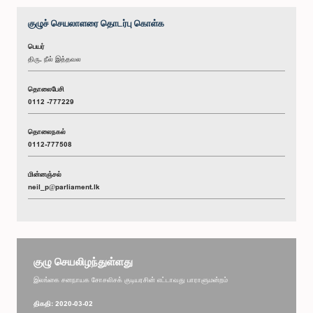
குழுச் செயலாளரை தொடர்பு கொள்க
பெயர்
திரு. நீல் இத்தவல
தொலைபேசி
0112 -777229
தொலைநகல்
0112-777508
மின்னஞ்சல்
neil_p@parliament.lk
குழு செயலிழந்துள்ளது
இலங்கை சனநாயக சோசலிசக் குடியரசின் எட்டாவது பாராளுமன்றம்
திகதி: 2020-03-02