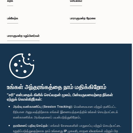
கற்க
செயலகம்
பங்கேற்க
பாராளுமன்ற நேரலை
பாராளுமன்ற உறுப்பினர்கள்
முதற்பக்கம்
கௌரவ பைஸால் காசிம், பா.உ.
பாராளுமன்ற கையடக்க செயலி
உறுப்பினர்
உங்கள் அந்தரங்கத்தை நாம் மதிக்கிறோம்
"சரி" என்பதைக் கிளிக் செய்வதன் மூலம், பின்வருவனவற்றை நீங்கள்
ஏற்றுக் கொள்கிறீர்கள்:
அமர்வு கண்காணிப்பு (Session Tracking):
மென்மையான மற்றும் தனிப்பட்ட
ரீதியான அனுபவத்திற்காக எங்கள் இணையத்தளத்தில் உங்கள் செயற்பாட்டைக்
எம்மை பின்தொடர்க :
கண்காணிக்க அமர்வுகளைப் பயன்படுத்துகிறோம்.
தரவினைப் பதிவு செய்தல் :
எங்கள் சேவைகளின் பாதுகாப்பு மற்றும் செயற்பாட்டை
விருதுகள்
உறுதிப்படுத்துவதற்காக நாம் உங்களது IP முகவரி, சாதன விவரங்கள் மற்றும் பிற