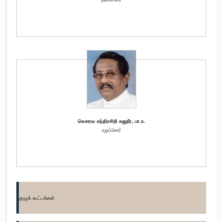
கௌரவ சந்திரசிறி கஜதீர, பா.உ.
உறுப்பினர்
குழுக் கூட்டங்கள்