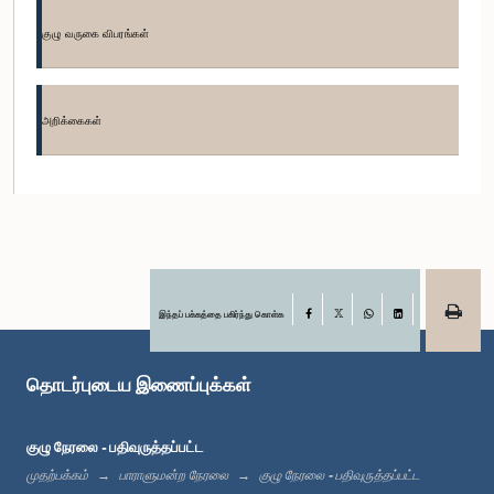
குழு வருகை விபரங்கள்
கௌரவ (கலாநிதி) ஜயம்பதி விக்ரமரத்ன, பா.உ.
உறுப்பினர்
அறிக்கைகள்
இந்தப் பக்கத்தை பகிர்ந்து கொள்க
Facebook
X
WhatsApp
LinkedIn
கௌரவ பாலித குமார தெவரப்பெரும, பா.உ.
தொடர்புடைய இணைப்புக்கள்
உறுப்பினர்
குழு நேரலை - பதிவுருத்தப்பட்ட
முதற்பக்கம்
பாராளுமன்ற நேரலை
குழு நேரலை - பதிவுருத்தப்பட்ட