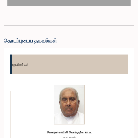
தொடர்புடைய தகவல்கள்
உறுப்பினர்கள்
கௌரவ காமினி லொக்குகே, பா.உ.
தவிசாளர்