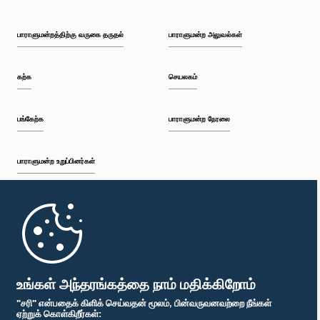
பாராளுமன்றத்திற்கு வருகை தருதல்
பாராளுமன்ற அலுவல்கள்
கற்க
செயலகம்
பங்கேற்க
பாராளுமன்ற நேரலை
பாராளுமன்ற உறுப்பினர்கள்
முதற்பக்கம்
பாராளுமன்ற கையடக்க செயலி
உங்கள் அந்தரங்கத்தை நாம் மதிக்கிறோம்
"சரி" என்பதைக் கிளிக் செய்வதன் மூலம், பின்வருவனவற்றை நீங்கள்
ஏற்றுக் கொள்கிறீர்கள்: