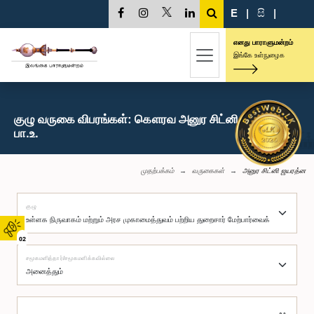
E
|
සි
|
எனது பாராளுமன்றம்
இங்கே உள்நுழைக
குழு வருகை விபரங்கள்: கௌரவ அனுர சிட்னி ஜயரத்ன,
பா.உ.
முதற்பக்கம்
வருகைகள்
அனுர சிட்னி ஜயரத்ன
குழு
02
சமூகமளித்தார்/சமூகமளிக்கவில்லை