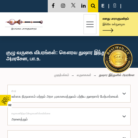
E
|
සි
|
எனது பாராளுமன்றம்
இங்கே உள்நுழைக
குழு வருகை விபரங்கள்: கௌரவ துஷார இந்துனில்
அமரசேன, பா.உ.
முதற்பக்கம்
வருகைகள்
துஷார இந்துனில் அமரசேன
குழு
02
சமூகமளித்தார்/சமூகமளிக்கவில்லை