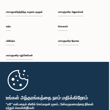
பாராளுமன்றத்திற்கு வருகை தருதல்
பாராளுமன்ற அலுவல்கள்
கற்க
செயலகம்
பங்கேற்க
பாராளுமன்ற நேரலை
பாராளுமன்ற உறுப்பினர்கள்
முதற்பக்கம்
பாராளுமன்ற கையடக்க செயலி
உங்கள் அந்தரங்கத்தை நாம் மதிக்கிறோம்
"சரி" என்பதைக் கிளிக் செய்வதன் மூலம், பின்வருவனவற்றை நீங்கள்
ஏற்றுக் கொள்கிறீர்கள்: