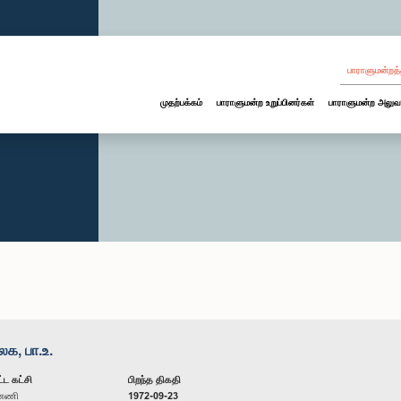
பாராளுமன்றத்
முதற்பக்கம்
பாராளுமன்ற உறுப்பினர்கள்
பாராளுமன்ற அலுவ
க, பா.உ.
்ட கட்சி
பிறந்த திகதி
ன்னணி
1972-09-23