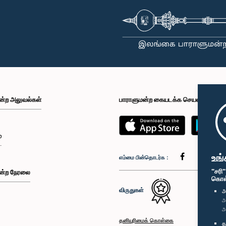
ன்ற அலுவல்கள்
பாராளுமன்ற கையடக்க செயலி
்
உங்
எம்மை பின்தொடர்க :
"சரி
ன்ற நேரலை
கொள்க
விருதுகள்
அ
அ
அ
தனியுரிமைக் கொள்கை
த