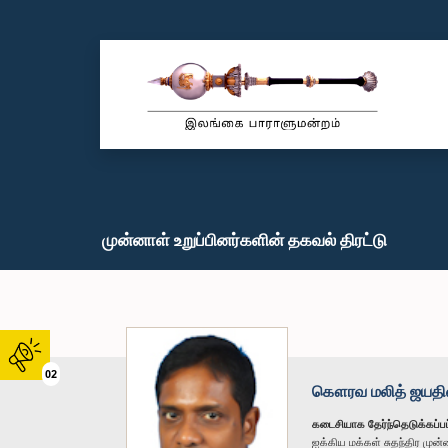
முன்னாள் உறுப்பினர்களின் தகவல் திரட்டு
02
கௌரவ மலித் ஜயதில
கடைசியாக தேர்ந்தெடுக்கப்பட
ஐக்கிய மக்கள் சுதந்திர மு