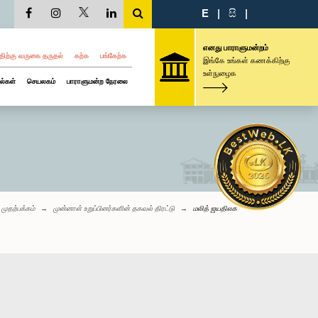
E
|
සි
|
எனது பாராளுமன்றம்
திற்கு வருகை தருதல்
கற்க
பங்கேற்க
இங்கே உங்கள் கணக்கிற்கு
உள்நுழைக
ல்கள்
செயலகம்
பாராளுமன்ற நேரலை
முதற்பக்கம்
முன்னாள் உறுப்பினர்களின் தகவல் திரட்டு
மலித் ஜயதிலக