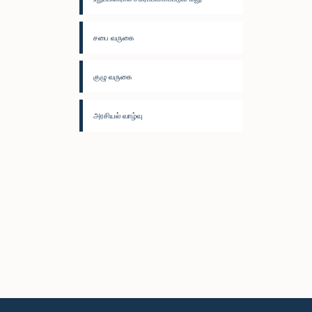
சபை வருகை
குழு வருகை
அரசியல் வாழ்வு