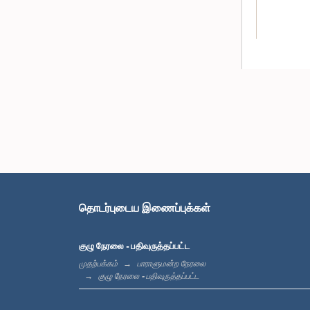
கௌரவ புத்த
தொடர்புடைய இணைப்புக்கள்
குழு நேரலை - பதிவுருத்தப்பட்ட
முதற்பக்கம்
பாராளுமன்ற நேரலை
குழு நேரலை - பதிவுருத்தப்பட்ட