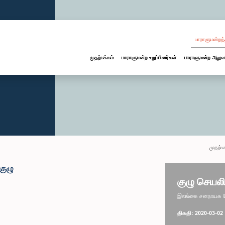
பாராளுமன்றத்
முதற்பக்கம்
பாராளுமன்ற உறுப்பினர்கள்
பாராளுமன்ற அலுவ
முதற்பக
 குழு
குழு செயலி
இலங்கை சனநாயக சோச
திகதி: 2020-03-02