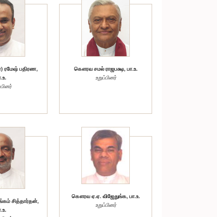
) ரமேஷ் பதிரண,
கௌரவ சமல் ராஜபக்ஷ, பா.உ.
.உ.
உறுப்பினர்
்பினர்
கௌரவ ஏ.ஏ. விஜேதுங்க, பா.உ.
ம் சித்தார்தன்,
உறுப்பினர்
.உ.