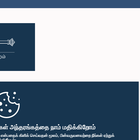
்துல லால்
கௌரவ முஹம்மது இப்ராஹிம்
ொட, பா.உ.
முஹம்மது மன்சூர், பா.உ.
்பினர்
உறுப்பினர்
கௌரவ வீரகுமார திசாநாயக்க,
லித குமார
பா.உ.
ரும, பா.உ.
உறுப்பினர்
்பினர்
கள் அந்தரங்கத்தை நாம் மதிக்கிறோம்
" என்பதைக் கிளிக் செய்வதன் மூலம், பின்வருவனவற்றை நீங்கள் ஏற்றுக்