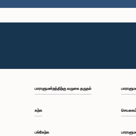
கௌரவ (டாக்
ஜயவ
பாராளுமன்றத்திற்கு வருகை தருதல்
பாராளும
கற்க
செயலகம
கௌரவ (ப
மார
பங்கேற்க
பாராளும