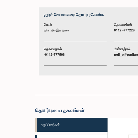
குழுச் செயலாளரை தொடர்பு கொள்க
பெயர்
தொலைபேசி
திரு. நீல் இத்தவல
0112 -777229
தொலைநகல்
மின்னஞ்சல்
-0112-777508
neil_p@parliam
தொடர்புடைய தகவல்கள்
உறுப்பினர்கள்