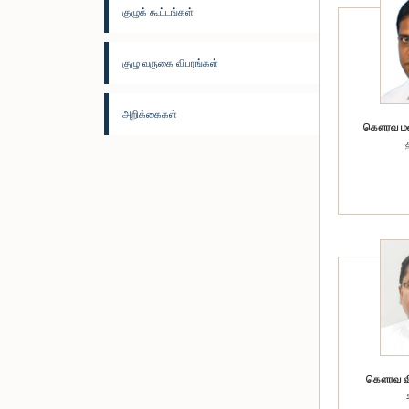
குழுக் கூட்டங்கள்
குழு வருகை விபரங்கள்
அறிக்கைகள்
கௌரவ மலி
கௌரவ விஜ