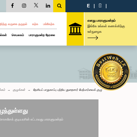
E
|
සි
|
எனது பாராளுமன்றம்
திற்கு வருகை தருதல்
கற்க
பங்கேற்க
இங்கே உங்கள் கணக்கிற்கு
உள்நுழைக
ல்கள்
செயலகம்
பாராளுமன்ற நேரலை
்கம்
குழுக்கள்
தேசியப் பாதுகாப்பு பற்றிய துறைசார் மேற்பார்வைக் குழு
ழந்துள்ளது
லிசக் குடியரசின் எட்டாவது பாராளுமன்றம்