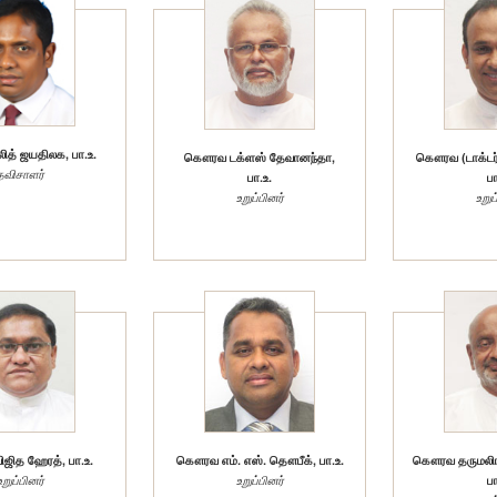
த் ஜயதிலக, பா.உ.
கௌரவ டக்ளஸ் தேவானந்தா,
கௌரவ (டாக்டர்
தவிசாளர்
பா.உ.
பா
உறுப்பினர்
உறுப
ித ஹேரத், பா.உ.
கௌரவ எம். எஸ். தௌபீக், பா.உ.
கௌரவ தருமலிங்க
உறுப்பினர்
உறுப்பினர்
பா