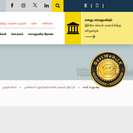
E
|
සි
|
எனது பாராளுமன்றம்
திற்கு வருகை தருதல்
கற்க
பங்கேற்க
இங்கே உங்கள் கணக்கிற்கு
உள்நுழைக
ல்கள்
செயலகம்
பாராளுமன்ற நேரலை
முதற்பக்கம்
முன்னாள் உறுப்பினர்களின் தகவல் திரட்டு
சமல் ராஜபக்ஷ