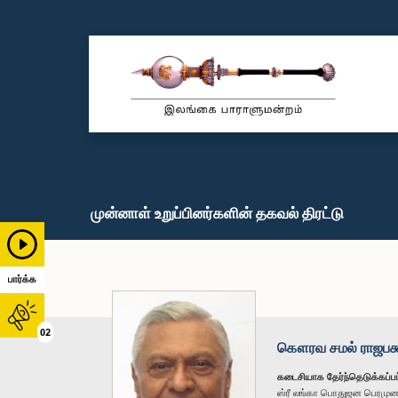
முன்னாள் உறுப்பினர்களின் தகவல் திரட்டு
பார்க்க
02
கௌரவ சமல் ராஜபக்ஷ
கடைசியாக தேர்ந்தெடுக்கப்பட
ஸ்ரீ லங்கா பொதுஜன பெரமு