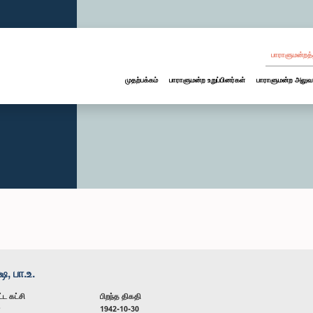
பாராளுமன்றத்
முதற்பக்கம்
பாராளுமன்ற உறுப்பினர்கள்
பாராளுமன்ற அலுவ
, பா.உ.
்ட கட்சி
பிறந்த திகதி
ன
1942-10-30