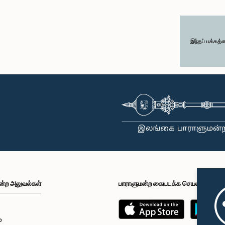
இந்தப் பக்கத்
ன்ற அலுவல்கள்
பாராளுமன்ற கையடக்க செயலி
்